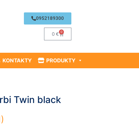
0952189300
0
0
€
KONTAKTY
PRODUKTY
rbi Twin black
)