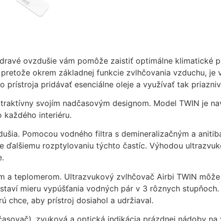
mohli
zlepšiť
funkčnosť
a štruktúru
webovej
stránky na
zdravé ovzdušie vám pomôže zaistiť optimálne klimatické 
základe
), pretože okrem základnej funkcie zvlhčovania vzduchu, je
spôsobu
 prístroja pridávať esenciálne oleje a využívať tak priazni
používania
webovej
je atraktívny svojím nadčasovým designom. Model TWIN je n
stránky.
 každého interiéru.
dušia. Pomocou vodného filtra s demineralizačným a aniti
Používateľská
je ďalšiemu rozptylovaniu týchto častíc. Výhodou ultrazv
spokojnosť
e.
In order for our
website to
om a teplomerom. Ultrazvukový zvlhčovač Airbi TWIN môž
perform as well
staví mieru vypúšťania vodných pár v 3 rôznych stupňoch.
as possible
orú chce, aby prístroj dosiahol a udržiaval.
during your
visit. If you
(časovač), zvuková a optická indikácia prázdnej nádoby n
refuse these