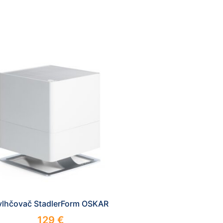
vlhčovač StadlerForm OSKAR
129
€