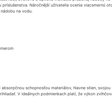
cookies, some
 príslušenstva. Náročnější užívatelia ocenia viacsmernú ot
functionality will
ú nádobu na vodu.
disappear from
the website.
Marketing
Aby naša
stránka
lomerom
počas vašej
návštevy
fungovala
čo
najlepšie.
Ak tieto
súbory
cookie
e i absorpčnou schopnosťou materiálov, hlavne stien, svojou
odmietnete,
prihliadať. V ideálnych podmienkach platí, že výkon zvlhčo
niektoré
funkcie z
webovej
stránky