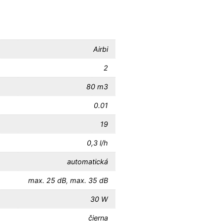
Airbi
2
80 m3
0.01
19
0,3 l/h
automatická
max. 25 dB
,
max. 35 dB
30 W
čierna