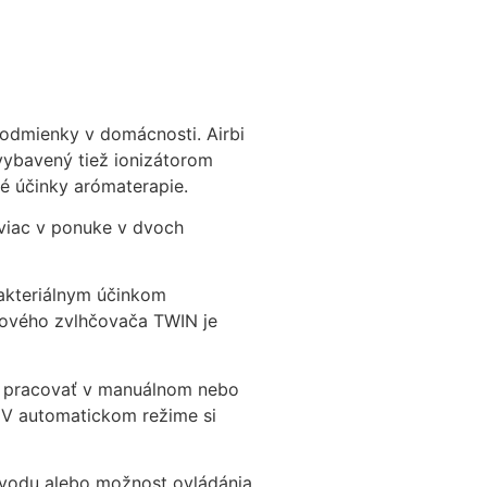
podmienky v domácnosti. Airbi
 vybavený tiež ionizátorom
vé účinky arómaterapie.
aviac v ponuke v dvoch
bakteriálnym účinkom
ukového zvlhčovača TWIN je
e pracovať v manuálnom nebo
 V automatickom režime si
a vodu alebo možnost ovládánia