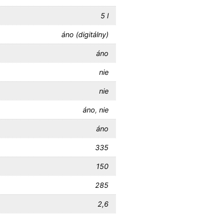
5 l
áno (digitálny)
áno
nie
nie
áno
,
nie
áno
335
150
285
2,6