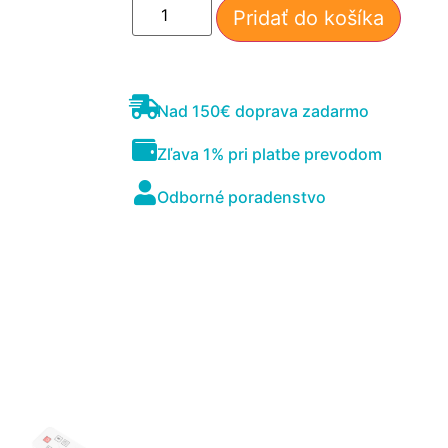
Pridať do košíka
Nad 150€ doprava zadarmo
Zľava 1% pri platbe prevodom
Odborné poradenstvo
Nevyhnutné
Tieto súbory
cookie nie sú
voliteľné. Sú
potrebné pre
fungovanie
webovej
stránky.
Štatistiky
Aby sme