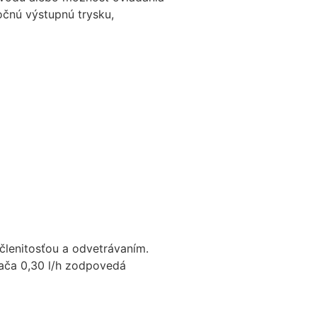
očnú výstupnú trysku,
 členitosťou a odvetrávaním.
vača 0,30 l/h zodpovedá