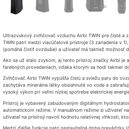
Ultrazvukový zvlhčovač vzduchu Airbi TWIN pre čisté a 
TWIN patrí medzi viacúčelové prístroje (3 zariadenia v 1
(pomáhá čistiť ovzdušie) a užívateľ má taktiež možnosť do
Ako sa už stalo zvykom, aj tento prístroj značky Airbi 
farebných provedeniach, vďaka ktorým sa hodí takmer do
Zvlhčovač Airbi TWIN vypúšťa čistú a sviežu paru do ovz
zachytáva minerálne látky obsiahnuté vo vode a zabraňu
vysoký výkon pri veľmi nízkej spotrebe elektrickej energi
Prístroj je vybavený zabudovaným digitálnym hydrostat
automatickom režime. V manuálnom režime si užívateľ na
užívateľ na prístroji navolí hodnotu relatívnej vlhkosti, kt
Medzi ďalšie funkcie patrí nastaviteľná doba prevádzky 