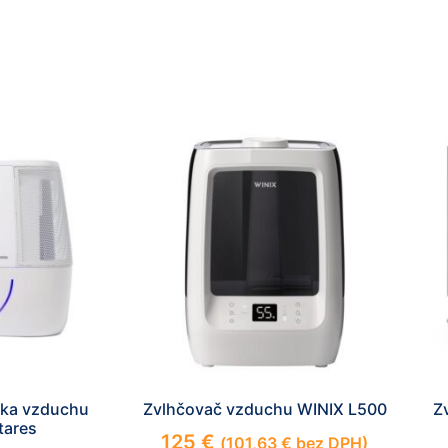
čka vzduchu
Zvlhčovač vzduchu WINIX L500
Z
tares
125
€
(
101,63
€
bez DPH)