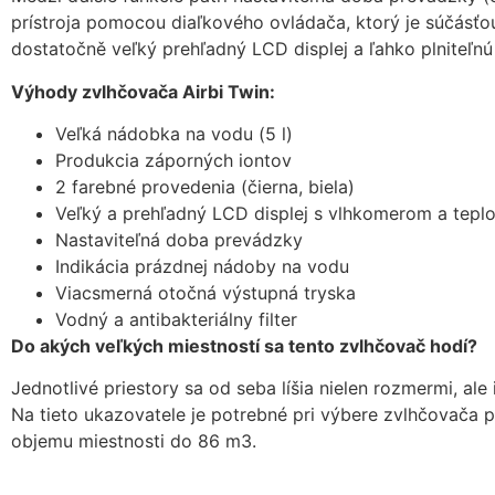
prístroja pomocou diaľkového ovládača, ktorý je súčásťou
dostatočně veľký prehľadný LCD displej a ľahko plniteľn
Výhody zvlhčovača Airbi Twin:
Veľká nádobka na vodu (5 l)
Produkcia záporných iontov
2 farebné provedenia (čierna, biela)
Veľký a prehľadný LCD displej s vlhkomerom a tep
Nastaviteľná doba prevádzky
Indikácia prázdnej nádoby na vodu
Viacsmerná otočná výstupná tryska
Vodný a antibakteriálny filter
Do akých veľkých miestností sa tento zvlhčovač hodí?
Jednotlivé priestory sa od seba líšia nielen rozmermi, al
Na tieto ukazovatele je potrebné pri výbere zvlhčovača 
objemu miestnosti do 86 m3.