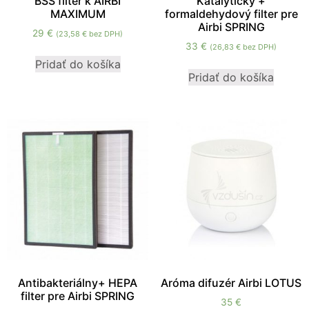
BSS filter k AIRBI
Katalytický +
MAXIMUM
formaldehydový filter pre
Airbi SPRING
29
€
(
23,58
€
bez DPH)
33
€
(
26,83
€
bez DPH)
Pridať do košíka
Pridať do košíka
Antibakteriálny+ HEPA
Aróma difuzér Airbi LOTUS
filter pre Airbi SPRING
35
€