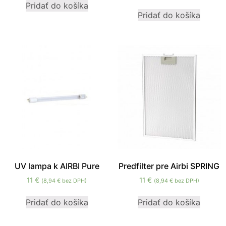
Pridať do košíka
mohli
Pridať do košíka
zlepšiť
funkčnosť
a štruktúru
webovej
stránky na
základe
spôsobu
používania
webovej
stránky.
Používateľská
spokojnosť
In order for our
UV lampa k AIRBI Pure
Predfilter pre Airbi SPRING
website to
11
€
11
€
(
8,94
€
bez DPH)
(
8,94
€
bez DPH)
perform as well
as possible
Pridať do košíka
Pridať do košíka
during your
visit. If you
refuse these