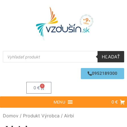
HĽADAŤ
0952189300
0
0
€
0 €
MENU
Domov
/ Produkt Výrobca / Airbi