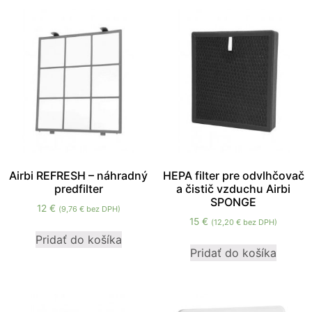
cookies, some
functionality will
disappear from
the website.
Marketing
Aby naša
stránka
počas vašej
návštevy
fungovala
Airbi REFRESH – náhradný
HEPA filter pre odvlhčovač
čo
predfilter
a čistič vzduchu Airbi
najlepšie.
SPONGE
12
€
(
9,76
€
bez DPH)
Ak tieto
15
€
(
12,20
€
bez DPH)
súbory
Pridať do košíka
cookie
Pridať do košíka
odmietnete,
niektoré
funkcie z
webovej
stránky