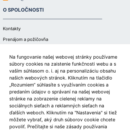
O SPOLOČNOSTI
Kontakty
Prenájom a požičovňa
O NÁKUPE
Na fungovanie našej webovej stránky používame
súbory cookies na zaistenie funkčnosti webu a s
vaším súhlasom o. i. aj na personalizáciu obsahu
Obchodné podmienky
našich webových stránok. Kliknutím na tlačidlo
Ochrana osobných údajov
„Rozumiem“ súhlasíte s využívaním cookies a
predaním údajov o správaní na našej webovej
Nastavenia cookies
stránke na zobrazenie cielenej reklamy na
sociálnych sieťach a reklamných sieťach na
ďalších weboch. Kliknutím na "Nastavenia" si tiež
môžete vybrať, aký druh súborov cookie chcete
Videá
povoliť. Prečítajte si naše zásady používania