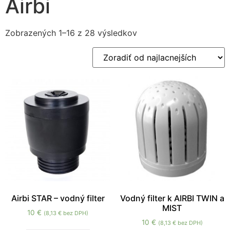
Airbi
Zobrazených 1–16 z 28 výsledkov
Nevyhnutné
Tieto súbory
cookie nie sú
voliteľné. Sú
potrebné pre
fungovanie
webovej
stránky.
Airbi STAR – vodný filter
Vodný filter k AIRBI TWIN a
MIST
10
€
(
8,13
€
bez DPH)
Štatistiky
10
€
(
8,13
€
bez DPH)
Aby sme