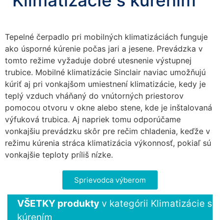
Klimatizácie s kúrením
Tepelné čerpadlo pri mobilných klimatizáciách funguje
ako úsporné kúrenie počas jari a jesene. Prevádzka v
tomto režime vyžaduje dobré utesnenie výstupnej
trubice. Mobilné klimatizácie Sinclair naviac umožňujú
kúriť aj pri vonkajšom umiestnení klimatizácie, kedy je
teplý vzduch vháňaný do vnútorných priestorov
Nevyhnutné
pomocou otvoru v okne alebo stene, kde je inštalovaná
Tieto súbory
výfuková trubica. Aj napriek tomu odporúčame
cookie nie sú
vonkajšiu prevádzku skôr pre rečim chladenia, keďže v
voliteľné. Sú
režimu kúrenia stráca klimatizácia výkonnosť, pokiaľ sú
potrebné pre
vonkajšie teploty príliš nízke.
fungovanie
webovej
stránky.
Sprievodca výberom
VŠETKY produkty
v kategórii Klimatizácie s
Štatistiky
kúrením
Aby sme