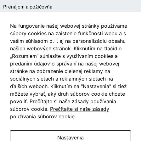
cookies, some
Prenájom a požičovňa
functionality will
disappear from
O NÁKUPE
the website.
Na fungovanie našej webovej stránky používame
súbory cookies na zaistenie funkčnosti webu a s
vaším súhlasom o. i. aj na personalizáciu obsahu
Obchodné podmienky
Marketing
našich webových stránok. Kliknutím na tlačidlo
Aby naša
Ochrana osobných údajov
„Rozumiem“ súhlasíte s využívaním cookies a
stránka
predaním údajov o správaní na našej webovej
počas vašej
Nastavenia cookies
stránke na zobrazenie cielenej reklamy na
návštevy
fungovala
sociálnych sieťach a reklamných sieťach na
čo
ďalších weboch. Kliknutím na "Nastavenia" si tiež
najlepšie.
môžete vybrať, aký druh súborov cookie chcete
Videá
Ak tieto
povoliť. Prečítajte si naše zásady používania
súbory
súborov cookie.
Prečítajte si naše zásady
cookie
Blog
odmietnete,
používania súborov cookie
niektoré
funkcie z
webovej
Nastavenia
Vzdušín.sk
stránky