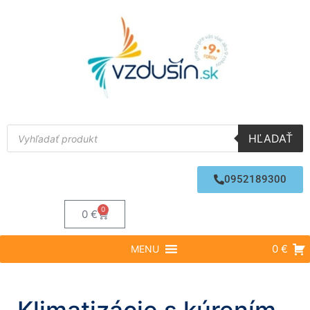
HĽADAŤ
0952189300
0
0
€
0 €
MENU