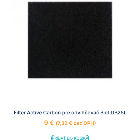
Filter Active Carbon pre odvlhčovač Biet DB25L
9
€
(
7,32
€
bez DPH)
PRIDAŤ DO KOŠÍKA