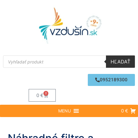
HĽADAŤ
0952189300
0
0
€
0 €
MENU