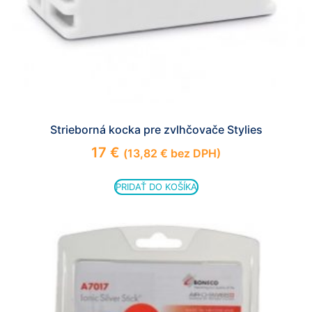
zmiznú.
Strieborná kocka pre zvlhčovače Stylies
17
€
(
13,82
€
bez DPH)
PRIDAŤ DO KOŠÍKA