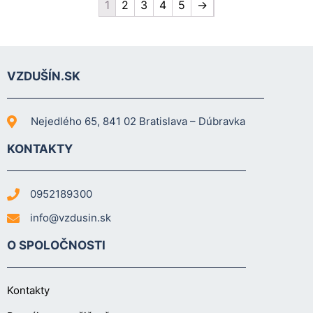
1
2
3
4
5
→
VZDUŠÍN.SK
Nejedlého 65, 841 02 Bratislava – Dúbravka
KONTAKTY
0952189300
info@vzdusin.sk
O SPOLOČNOSTI
Kontakty