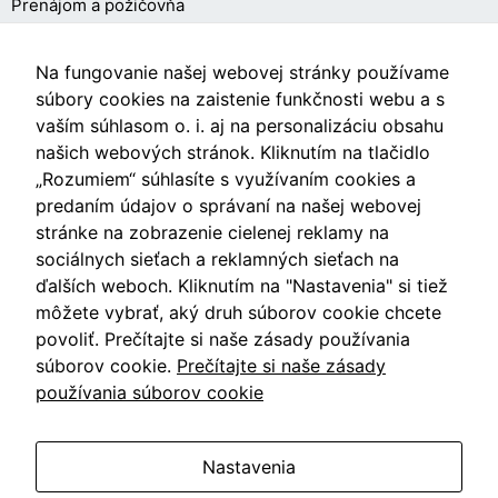
Prenájom a požičovňa
O NÁKUPE
Na fungovanie našej webovej stránky používame
súbory cookies na zaistenie funkčnosti webu a s
vaším súhlasom o. i. aj na personalizáciu obsahu
Obchodné podmienky
našich webových stránok. Kliknutím na tlačidlo
Ochrana osobných údajov
„Rozumiem“ súhlasíte s využívaním cookies a
predaním údajov o správaní na našej webovej
Nastavenia cookies
stránke na zobrazenie cielenej reklamy na
sociálnych sieťach a reklamných sieťach na
ďalších weboch. Kliknutím na "Nastavenia" si tiež
môžete vybrať, aký druh súborov cookie chcete
Videá
povoliť. Prečítajte si naše zásady používania
súborov cookie.
Prečítajte si naše zásady
Blog
používania súborov cookie
Nastavenia
Vzdušín.sk