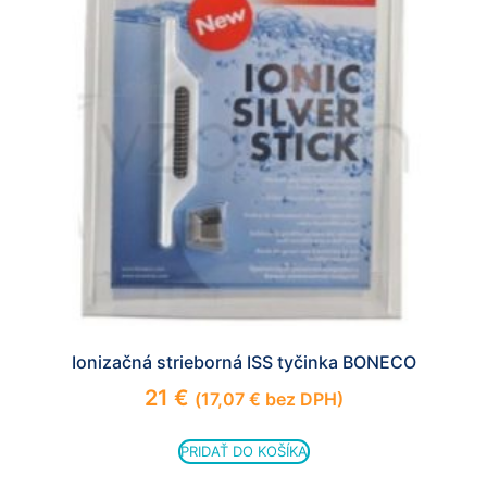
Ionizačná strieborná ISS tyčinka BONECO
21
€
(
17,07
€
bez DPH)
PRIDAŤ DO KOŠÍKA