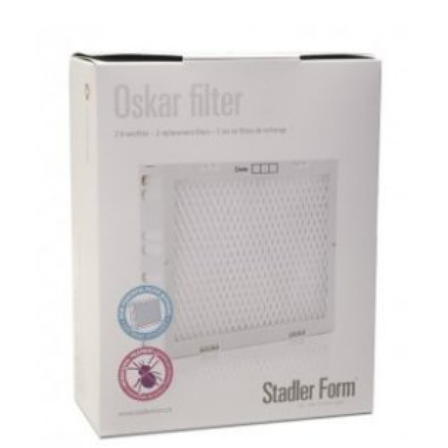
mohli
zlepšiť
funkčnosť
a štruktúru
webovej
stránky na
základe
spôsobu
používania
webovej
stránky.
Používateľská
spokojnosť
In order for our
website to
perform as well
as possible
during your
visit. If you
refuse these