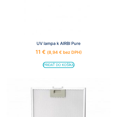
UV lampa k AIRBI Pure
11
€
(
8,94
€
bez DPH)
PRIDAŤ DO KOŠÍKA