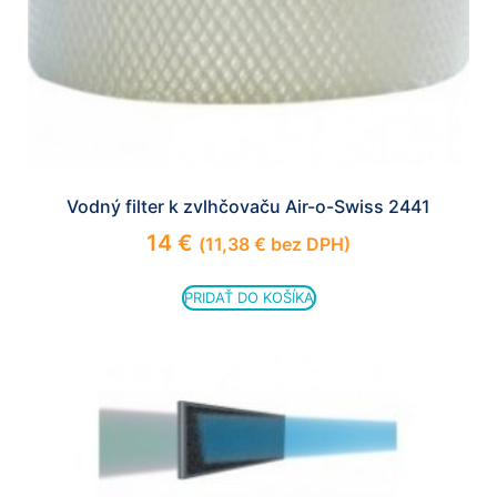
Vodný filter k zvlhčovaču Air-o-Swiss 2441
14
€
(
11,38
€
bez DPH)
PRIDAŤ DO KOŠÍKA