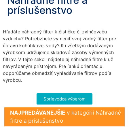
Náhradné filtre a
príslušenstvo
Hľadáte náhradný filter k čističke či zvlhčovaču
vzduchu? Potrebzhete vymeniť svoj vodný filter pre
úpravu kohútikovej vody? Ku všetkým dodávaným
výrobkom udržujeme skladové zásoby výmenných
filtrov. V tejto sekcii nájdete aj náhradné filtre k už
Nevyhnutné
nevyrábaným prístrojom. Pre ľahkú orientáciu
Tieto súbory
odporúčame obmedziť vyhľadávanie filtrov podľa
cookie nie sú
voliteľné. Sú
výrobcu.
potrebné pre
fungovanie
webovej
Sprievodca výberom
stránky.
NAJPREDÁVANEJŠIE
v kategórii Náhradné
filtre a príslušenstvo
Štatistiky
Aby sme