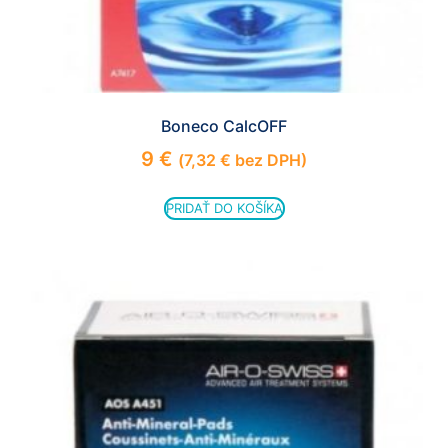
Boneco CalcOFF
9
€
(
7,32
€
bez DPH)
PRIDAŤ DO KOŠÍKA