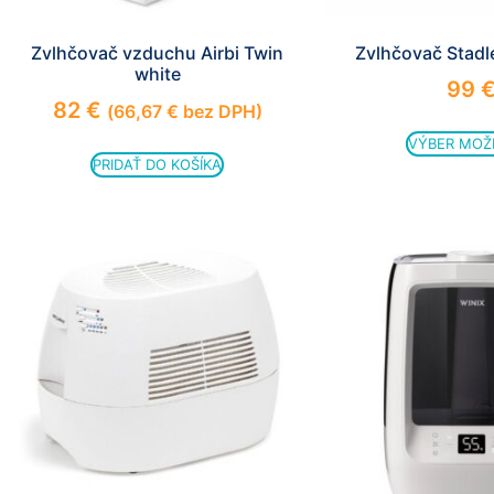
Zvlhčovač vzduchu Airbi Twin
Zvlhčovač Stad
white
99
82
€
(
66,67
€
bez DPH)
VÝBER MOŽ
PRIDAŤ DO KOŠÍKA