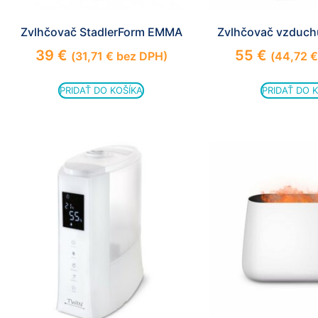
Zvlhčovač StadlerForm EMMA
Zvlhčovač vzduch
39
€
55
€
(
31,71
€
bez DPH)
(
44,72
€
PRIDAŤ DO KOŠÍKA
PRIDAŤ DO 