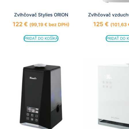
Zvlhčovač Stylies ORION
Zvlhčovač vzduch
122
€
125
€
(
99,19
€
bez DPH)
(
101,63
PRIDAŤ DO KOŠÍKA
PRIDAŤ DO 