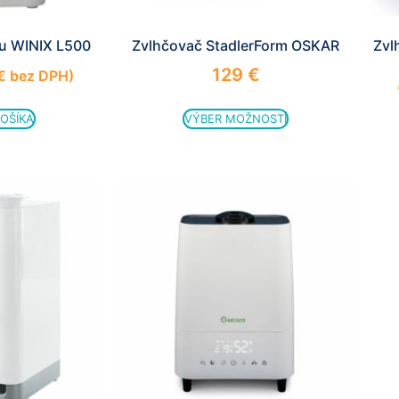
u WINIX L500
Zvlhčovač StadlerForm OSKAR
Zvl
129
€
€
bez DPH)
KOŠÍKA
VÝBER MOŽNOSTÍ