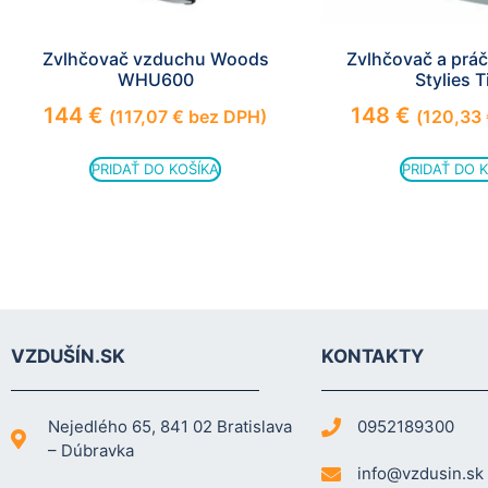
Zvlhčovač vzduchu Woods
Zvlhčovač a prá
WHU600
Stylies T
144
€
148
€
(
117,07
€
bez DPH)
(
120,33
PRIDAŤ DO KOŠÍKA
PRIDAŤ DO 
VZDUŠÍN.SK
KONTAKTY
Nejedlého 65, 841 02 Bratislava
0952189300
– Dúbravka
info@vzdusin.sk