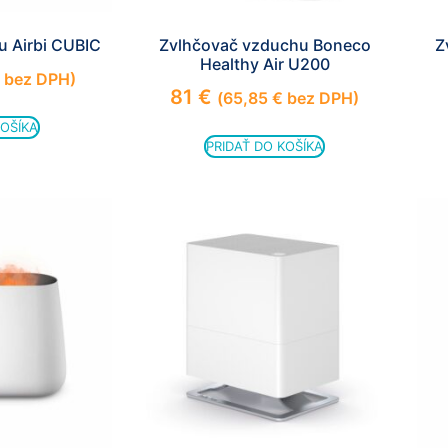
zmiznú.
u Airbi CUBIC
Zvlhčovač vzduchu Boneco
Z
Healthy Air U200
bez DPH)
81
€
(
65,85
€
bez DPH)
KOŠÍKA
PRIDAŤ DO KOŠÍKA