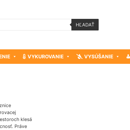
HĽADAŤ
ENIE
VYKUROVANIE
VYSÚŠANIE
znice
rovacej
iestoroch klesá
cnosť. Práve