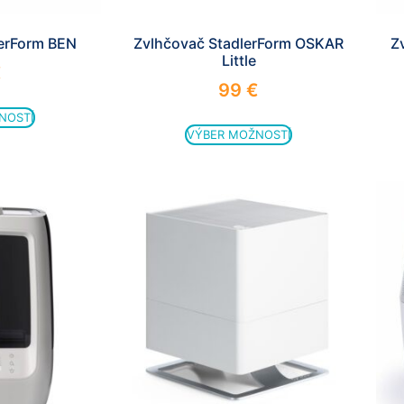
lerForm BEN
Zvlhčovač StadlerForm OSKAR
Z
Little
€
99
€
NOSTÍ
VÝBER MOŽNOSTÍ