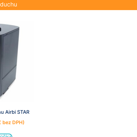
zduchu
mohli
zlepšiť
funkčnosť
a štruktúru
webovej
stránky na
základe
spôsobu
používania
webovej
stránky.
Používateľská
spokojnosť
In order for our
website to
u Airbi STAR
perform as well
as possible
€
bez DPH)
during your
visit. If you
refuse these