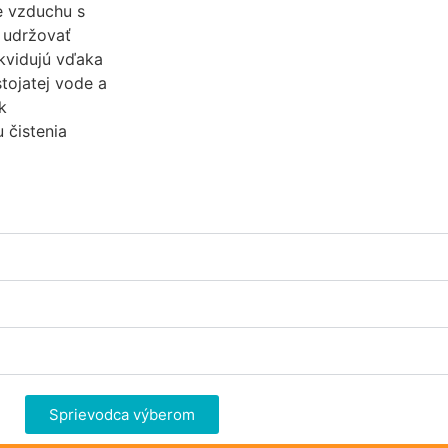
e vzduchu s
 udržovať
kvidujú vďaka
stojatej vode a
k
 čistenia
Nevyhnutné
Tieto súbory
cookie nie sú
voliteľné. Sú
potrebné pre
fungovanie
webovej
stránky.
Sprievodca výberom
Štatistiky
Aby sme