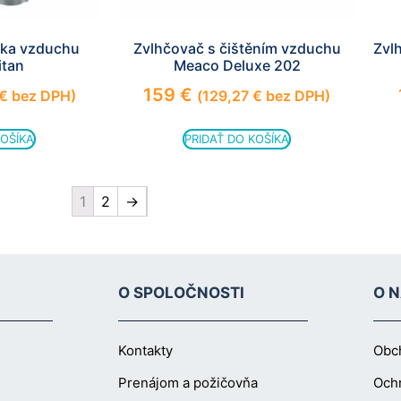
čka vzduchu
Zvlhčovač s čištěním vzduchu
Zvl
itan
Meaco Deluxe 202
159
€
€
bez DPH)
(
129,27
€
bez DPH)
KOŠÍKA
PRIDAŤ DO KOŠÍKA
1
2
→
O SPOLOČNOSTI
O 
Kontakty
Obc
Prenájom a požičovňa
Och