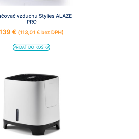
hčovač vzduchu Stylies ALAZE
PRO
139
€
(
113,01
€
bez DPH)
PRIDAŤ DO KOŠÍKA