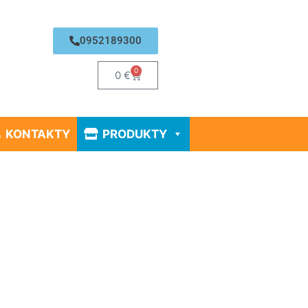
0952189300
0
0
€
KONTAKTY
PRODUKTY