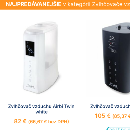
NAJPREDÁVANEJŠIE
v kategórii Zvlhčovače v
Zvlhčovač vzduchu Airbi Twin
Zvlhčovač vzduch
white
105
€
(
85,37
82
€
(
66,67
€
bez DPH)