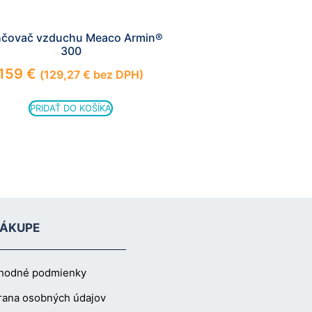
hčovač vzduchu Meaco Armin®
300
159
€
(
129,27
€
bez DPH)
PRIDAŤ DO KOŠÍKA
NÁKUPE
hodné podmienky
rana osobných údajov