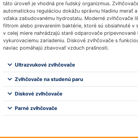
táto úroveň je vhodná pre ľudský organizmus. Zvlhčovač
automatickou reguláciou dokážu správnu hladinu merať a
vďaka zabudovanému hydrostatu. Moderné zvlhčovače li
filtrom alebo prevarením baktérie, ktoré sú obsiahnuté v 
v celej miere nahrádzajú staré odparovače pripevnované 
vykurovaciemu zariadeniu. Diskové zvlhčovače s funkciou
naviac pomáhajú zbavovať vzduch prašnosti.
Ultrazvukové zvlhčovače
Zvlhčovače na studenú paru
Diskové zvlhčovače
Parné zvlhčovače