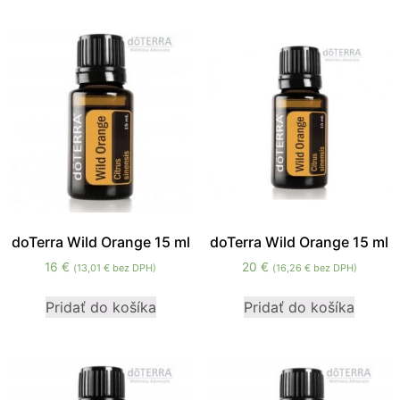
cookies, some
functionality will
disappear from
the website.
Marketing
Aby naša
stránka
počas vašej
návštevy
fungovala
čo
doTerra Wild Orange 15 ml
doTerra Wild Orange 15 ml
najlepšie.
16
€
20
€
(
13,01
€
bez DPH)
(
16,26
€
bez DPH)
Ak tieto
súbory
Pridať do košíka
Pridať do košíka
cookie
odmietnete,
niektoré
funkcie z
webovej
stránky