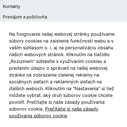
Kontakty
Prenájom a požičovňa
O NÁKUPE
Na fungovanie našej webovej stránky používame
súbory cookies na zaistenie funkčnosti webu a s
vaším súhlasom o. i. aj na personalizáciu obsahu
Obchodné podmienky
našich webových stránok. Kliknutím na tlačidlo
Ochrana osobných údajov
„Rozumiem“ súhlasíte s využívaním cookies a
predaním údajov o správaní na našej webovej
Nastavenia cookies
stránke na zobrazenie cielenej reklamy na
sociálnych sieťach a reklamných sieťach na
ďalších weboch. Kliknutím na "Nastavenia" si tiež
môžete vybrať, aký druh súborov cookie chcete
Videá
povoliť. Prečítajte si naše zásady používania
súborov cookie.
Prečítajte si naše zásady
Blog
používania súborov cookie