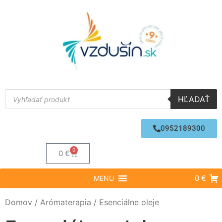
HĽADAŤ
0952189300
0
0
€
0 €
MENU
Domov
/
Arómaterapia
/ Esenciálne oleje