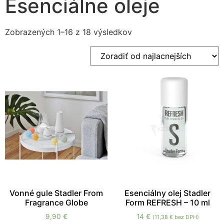
Esenciálne oleje
Zobrazených 1–16 z 18 výsledkov
Nevyhnutné
Tieto súbory
cookie nie sú
voliteľné. Sú
potrebné pre
fungovanie
webovej
stránky.
Vonné gule Stadler From
Esenciálny olej Stadler
Fragrance Globe
Form REFRESH – 10 ml
Štatistiky
9,90
€
14
€
(
11,38
€
bez DPH)
Aby sme