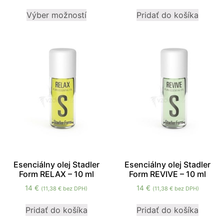
mohli
Výber možností
Pridať do košíka
zlepšiť
funkčnosť
a štruktúru
webovej
stránky na
základe
spôsobu
používania
webovej
stránky.
Používateľská
spokojnosť
In order for our
Esenciálny olej Stadler
Esenciálny olej Stadler
website to
Form RELAX – 10 ml
Form REVIVE – 10 ml
perform as well
14
€
14
€
(
11,38
€
bez DPH)
(
11,38
€
bez DPH)
as possible
during your
Pridať do košíka
Pridať do košíka
visit. If you
refuse these