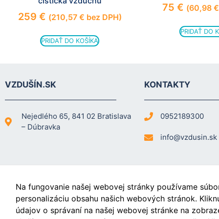
čistička vzduchu
75
€
(
60,98
€
259
€
(
210,57
€
bez DPH)
PRIDAŤ DO 
PRIDAŤ DO KOŠÍKA
VZDUŠÍN.SK
KONTAKTY
Nejedlého 65, 841 02 Bratislava
0952189300
– Dúbravka
info@vzdusin.sk
Na fungovanie našej webovej stránky používame súbory
Videá
personalizáciu obsahu našich webových stránok. Klikn
údajov o správaní na našej webovej stránke na zobraze