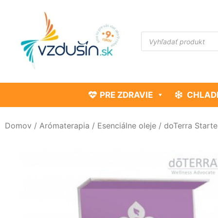
PRE ZDRAVIE
CHLAD
Domov
/
Arómaterapia
/
Esenciálne oleje
/ doTerra Starter