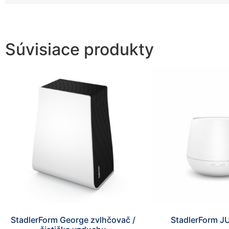
Súvisiace produkty
StadlerForm George zvlhčovač /
StadlerForm JU