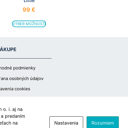
Little
99
€
VÝBER MOŽNOSTÍ
NÁKUPE
hodné podmienky
rana osobných údajov
avenia cookies
o. i. aj na
Vzdušín.sk
s a predaním
eťach na
Nastavenia
Rozumiem