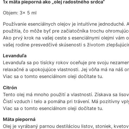
1x mäta pieporná ako „olej radostného srdca“
Objem: 3x 5 ml
Používanie esenciálnych olejov je intuitívne jednoduché.
použitia, čo môže byť pre začiatočníka trochu ohromujúc
Ako prvý krok na vašej ceste s esenciálnymi olejmi vám 
vašej rodine presvedčivé skúsenosti s životom zlepšujúcim
Levanduľa
Levanduľa sa po tisícky rokov oceňuje pre svoju nezameni
relaxačné a upokojujúce vlastnosti. Jej vôňa má na náš o
Viac sa o tomto esenciálnom oleji dočítate tu.
Citrón
Tento olej má mnoho použití a vlastností. Získava sa liso
Čistí vzduch i telo a pomáha pri trávení. Má pozitívny vp
Viac sa o tomto esenciálnom oleji dočítate tu.
Mäta pieporná
Olej je vyrábaný parnou destiláciou listov, stoniek, kvet