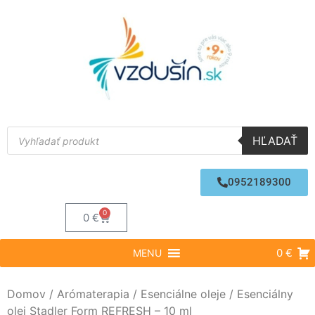
HĽADAŤ
0952189300
0
0
€
0 €
MENU
Domov
/
Arómaterapia
/
Esenciálne oleje
/ Esenciálny
olej Stadler Form REFRESH – 10 ml