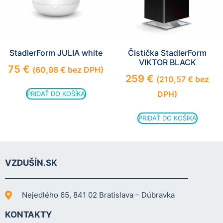
StadlerForm JULIA white
Čistička StadlerForm
VIKTOR BLACK
75
€
(
60,98
€
bez DPH)
259
€
(
210,57
€
bez
DPH)
PRIDAŤ DO KOŠÍKA
PRIDAŤ DO KOŠÍKA
VZDUŠÍN.SK
Nejedlého 65, 841 02 Bratislava – Dúbravka
KONTAKTY