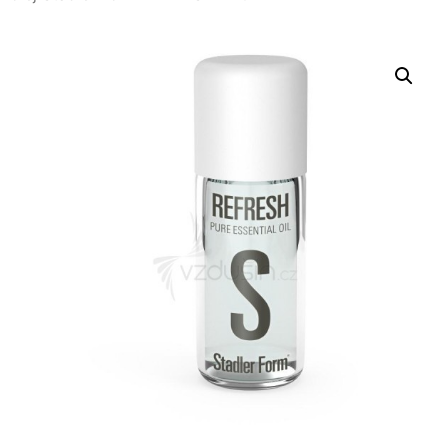
Nevyhnutné
Tieto súbory
cookie nie sú
voliteľné. Sú
potrebné pre
fungovanie
webovej
stránky.
Štatistiky
Aby sme