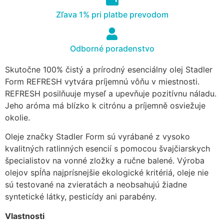
cookies, some
Zľava 1% pri platbe prevodom
functionality will
disappear from
the website.
Odborné poradenstvo
Skutočne 100% čistý a prírodný esenciálny olej Stadler
Marketing
Form REFRESH vytvára príjemnú vôňu v miestnosti.
Aby naša
REFRESH posilňuuje myseľ a upevňuje pozitívnu náladu.
stránka
počas vašej
Jeho aróma má blízko k citrónu a príjemně osviežuje
návštevy
okolie.
fungovala
čo
Oleje značky Stadler Form sú vyrábané z vysoko
najlepšie.
kvalitných ratlinných esencií s pomocou švajčiarskych
Ak tieto
špecialistov na vonné zložky a ručne balené. Výroba
súbory
olejov spĺňa najprísnejšie ekologické kritériá, oleje nie
cookie
odmietnete,
sú testované na zvieratách a neobsahujú žiadne
niektoré
syntetické látky, pesticídy ani parabény.
funkcie z
webovej
Vlastnosti
stránky