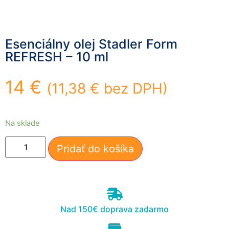
mohli
zlepšiť
funkčnosť
a štruktúru
Esenciálny olej Stadler Form
webovej
REFRESH – 10 ml
stránky na
základe
spôsobu
14
€
(
11,38
€
bez DPH)
používania
webovej
stránky.
Na sklade
Používateľská
Pridať do košíka
spokojnosť
In order for our
website to
perform as well
as possible
during your
Nad 150€ doprava zadarmo
visit. If you
refuse these