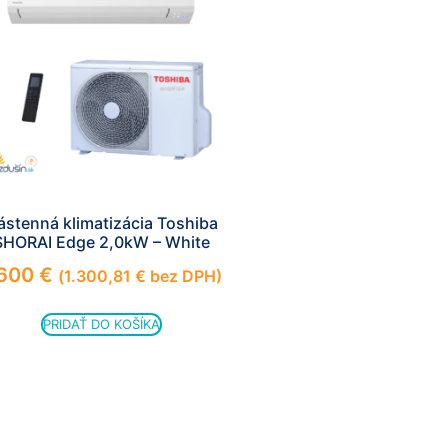
ástenná klimatizácia Toshiba
SHORAI Edge 2,0kW – White
.600
€
(
1.300,81
€
bez DPH)
PRIDAŤ DO KOŠÍKA