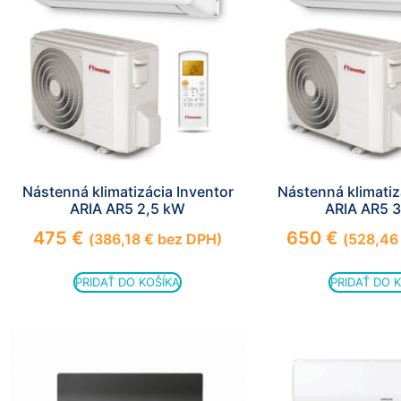
Nástenná klimatizácia Inventor
Nástenná klimatiz
ARIA AR5 2,5 kW
ARIA AR5 
475
€
650
€
(
386,18
€
bez DPH)
(
528,4
PRIDAŤ DO KOŠÍKA
PRIDAŤ DO 