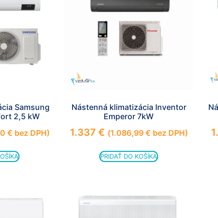
cookies, some
functionality will
disappear from
the website.
Marketing
Aby naša
stránka
počas vašej
zácia Samsung
Nástenná klimatizácia Inventor
Ná
návštevy
ort 2,5 kW
Emperor 7kW
fungovala
čo
1.337
€
1
50
€
bez DPH)
(
1.086,99
€
bez DPH)
najlepšie.
Ak tieto
KOŠÍKA
PRIDAŤ DO KOŠÍKA
súbory
cookie
odmietnete,
niektoré
funkcie z
webovej
stránky