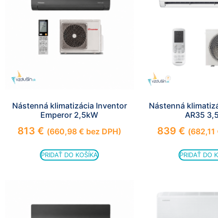
Nástenná klimatizácia Inventor
Nástenná klimati
Emperor 2,5kW
AR35 3,
813
€
839
€
(
660,98
€
bez DPH)
(
682,11
PRIDAŤ DO KOŠÍKA
PRIDAŤ DO 