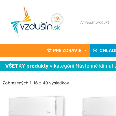
PRE ZDRAVIE
CHLAD
VŠETKY produkty
v kategórii Nástenné klimati
Zobrazených 1–16 z 40 výsledkov