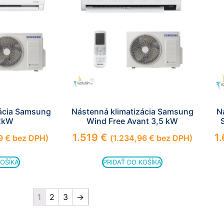
zmiznú.
zácia Samsung
Nástenná klimatizácia Samsung
N
2kW
Wind Free Avant 3,5 kW
1.519
€
1
19
€
bez DPH)
(
1.234,96
€
bez DPH)
KOŠÍKA
PRIDAŤ DO KOŠÍKA
1
2
3
→