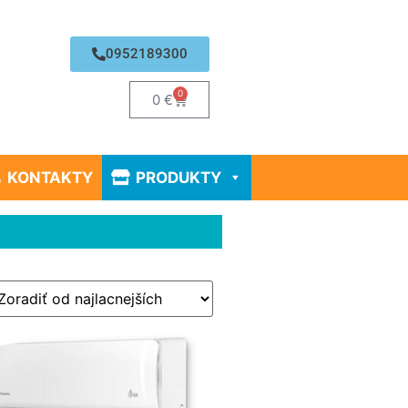
0952189300
0
0
€
KONTAKTY
PRODUKTY