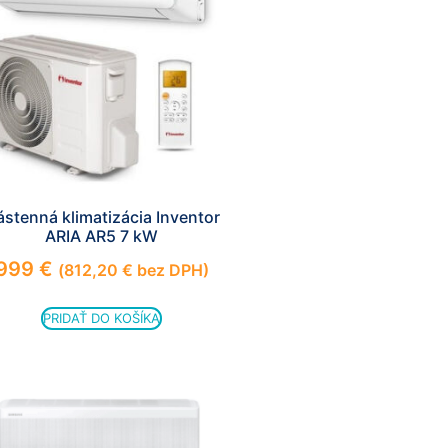
stenná klimatizácia Inventor
ARIA AR5 7 kW
999
€
(
812,20
€
bez DPH)
PRIDAŤ DO KOŠÍKA