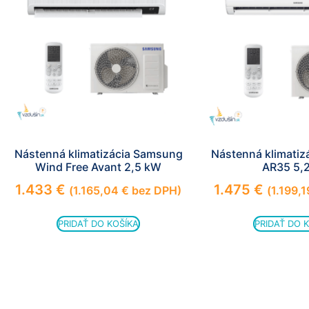
Nástenná klimatizácia Samsung
Nástenná klimati
Wind Free Avant 2,5 kW
AR35 5,
1.433
€
1.475
€
(
1.165,04
€
bez DPH)
(
1.199,
PRIDAŤ DO KOŠÍKA
PRIDAŤ DO 