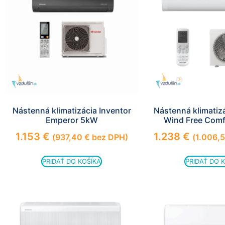
Nástenná klimatizácia Inventor
Nástenná klimati
Emperor 5kW
Wind Free Comf
1.153
€
1.238
€
(
937,40
€
bez DPH)
(
1.006,
PRIDAŤ DO KOŠÍKA
PRIDAŤ DO 