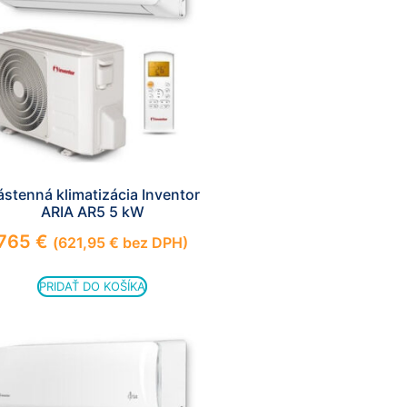
stenná klimatizácia Inventor
ARIA AR5 5 kW
765
€
(
621,95
€
bez DPH)
PRIDAŤ DO KOŠÍKA