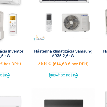
ácia Inventor
Nástenná klimatizácia Samsung
Ná
Nevyhnutné
3,5 kW
AR35 2,6kW
Tieto súbory
cookie nie sú
756
€
6
€
bez DPH)
(
614,63
€
bez DPH)
voliteľné. Sú
potrebné pre
fungovanie
KOŠÍKA
PRIDAŤ DO KOŠÍKA
webovej
stránky.
Štatistiky
Aby sme