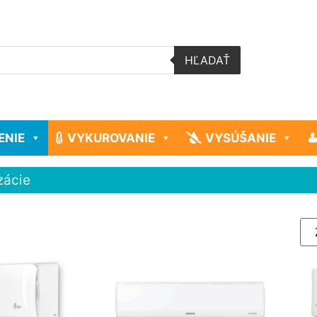
HĽADAŤ
ENIE
VYKUROVANIE
VYSÚŠANIE
zácie