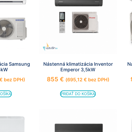
mohli
zlepšiť
funkčnosť
a štruktúru
webovej
stránky na
základe
spôsobu
používania
webovej
zácia Samsung
Nástenná klimatizácia Inventor
Ná
stránky.
5kW
Emperor 3,5kW
855
€
€
bez DPH)
(
695,12
€
bez DPH)
Používateľská
spokojnosť
KOŠÍKA
PRIDAŤ DO KOŠÍKA
In order for our
website to
perform as well
as possible
during your
visit. If you
refuse these