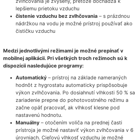
zvlhčovania je zvýšený, pretože dochádza k
lepšiemu prietoku vzduchu
čistenie vzduchu bez zvlhčovania
– s prázdnou
nádržkou na vodu je možné prístroj používať ako
čističku vzduchu
Medzi jednotlivými režimami je možné prepínať v
mobilnej aplikácii. Pri všetkých troch režimoch sú k
dispozícii nasledujúce programy:
Automatický
– prístroj na základe nameraných
hodnôt z hygrostatu automaticky prispôsobuje
výkon zvlhčovania. Po dosiahnutí vlhkosti 50 % sa
zariadenie prepne do pohotovostného režimu a
začne opäť pracovať, ak vlhkosť klesne pod
nastavenú hodnotu.
Manuálny
– otočením voliča na prednej časti
prístroja je možné nastaviť výkon zvlhčovania v 6
úrovniach. Cieľovú vlhkosť vzduchu je možné