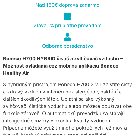
Nad 150€ doprava zadarmo
cookies, some
functionality will
disappear from
the website.
Zľava 1% pri platbe prevodom
Marketing
Odborné poradenstvo
Aby naša
stránka
Boneco H700 HYBRID čistič a zvlhčovač vzduchu –
počas vašej
Možnosť ovládania cez mobilnú aplikáciu Boneco
návštevy
Healthy Air
fungovala
čo
S hybridným prístrojom Boneco H700 3 v 1 zaistíte čistý
najlepšie.
a zdravý vzduch v interiéri bez alergénov, baktérií a
Ak tieto
súbory
ďalších škodlivých látok. Uplatní sa ako výkonný
cookie
zvlhčovač, čistička vzduchu alebo môžete používať obe
odmietnete,
funkcie zároveň. O automatickú prevádzku sa starajú
niektoré
inteligentné senzory vlhkosti a kvality vzduchu.
funkcie z
Prípadne môžete využiť mnoho pokročilých režimov a
webovej
stránky