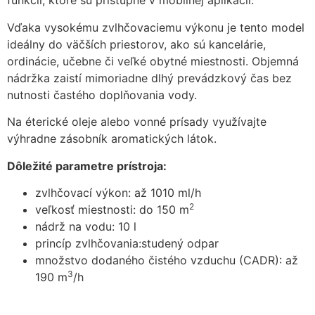
funkcií, ktoré sú prístupné v mobilnej aplikácii.
zmiznú.
Vďaka vysokému zvlhčovaciemu výkonu je tento model
ideálny do väčších priestorov, ako sú kancelárie,
ordinácie, učebne či veľké obytné miestnosti. Objemná
nádržka zaistí mimoriadne dlhý prevádzkový čas bez
nutnosti častého doplňovania vody.
Na éterické oleje alebo vonné prísady využívajte
výhradne zásobník aromatických látok.
Dôležité parametre prístroja:
zvlhčovací výkon: až 1010 ml/h
2
veľkosť miestnosti: do 150 m
nádrž na vodu: 10 l
princíp zvlhčovania:studený odpar
množstvo dodaného čistého vzduchu (CADR): až
3
190 m
/h