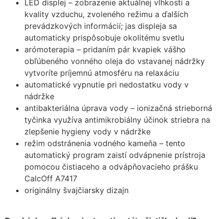
LED displej – zobrazenie aktuálnej vlhkosti a
kvality vzduchu, zvoleného režimu a ďalších
prevádzkových informácií; jas displeja sa
automaticky prispôsobuje okolitému svetlu
arómoterapia – pridaním pár kvapiek vášho
obľúbeného vonného oleja do vstavanej nádržky
vytvoríte príjemnú atmosféru na relaxáciu
automatické vypnutie pri nedostatku vody v
nádržke
antibakteriálna úprava vody – ionizačná strieborná
tyčinka využíva antimikrobiálny účinok striebra na
zlepšenie hygieny vody v nádržke
režim odstránenia vodného kameňa – tento
automatický program zaistí odvápnenie prístroja
pomocou čistiaceho a odvápňovacieho prášku
CalcOff A7417
originálny švajčiarsky dizajn