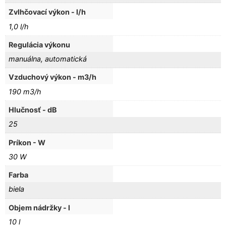
Zvlhčovací výkon - l/h
1,0 l/h
Regulácia výkonu
manuálna, automatická
Vzduchový výkon - m3/h
190 m3/h
Hlučnosť - dB
25
Príkon - W
30 W
Farba
biela
Objem nádržky - l
10 l