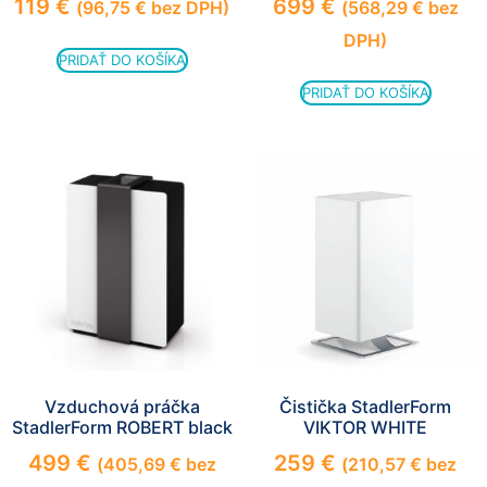
119
€
699
€
(
96,75
€
bez DPH)
(
568,29
€
bez
DPH)
PRIDAŤ DO KOŠÍKA
PRIDAŤ DO KOŠÍKA
Vzduchová práčka
Čistička StadlerForm
StadlerForm ROBERT black
VIKTOR WHITE
499
€
259
€
(
405,69
€
bez
(
210,57
€
bez