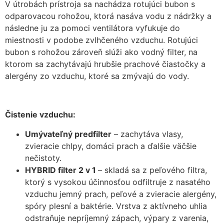
V útrobách prístroja sa nachádza rotujúci bubon s
odparovacou rohožou, ktorá nasáva vodu z nádržky a
následne ju za pomoci ventilátora vyfukuje do
miestnosti v podobe zvlhčeného vzduchu. Rotujúci
bubon s rohožou zároveň slúži ako vodný filter, na
ktorom sa zachytávajú hrubšie prachové čiastočky a
alergény zo vzduchu, ktoré sa zmývajú do vody.
Čistenie vzduchu:
Umývateľný predfilter
– zachytáva vlasy,
zvieracie chlpy, domáci prach a ďalšie väčšie
nečistoty.
HYBRID filter 2 v 1
– skladá sa z peľového filtra,
ktorý s vysokou účinnosťou odfiltruje z nasatého
vzduchu jemný prach, peľové a zvieracie alergény,
spóry plesní a baktérie. Vrstva z aktívneho uhlia
odstraňuje nepríjemný zápach, výpary z varenia,