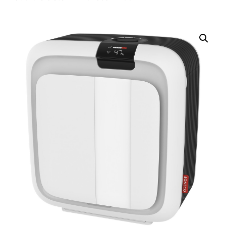
Nevyhnutné
Tieto súbory
cookie nie sú
voliteľné. Sú
potrebné pre
fungovanie
webovej
stránky.
Štatistiky
Aby sme