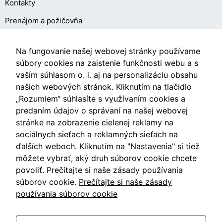
Kontakty
Prenájom a požičovňa
O NÁKUPE
Na fungovanie našej webovej stránky používame
súbory cookies na zaistenie funkčnosti webu a s
vaším súhlasom o. i. aj na personalizáciu obsahu
Obchodné podmienky
našich webových stránok. Kliknutím na tlačidlo
Ochrana osobných údajov
„Rozumiem“ súhlasíte s využívaním cookies a
predaním údajov o správaní na našej webovej
Nastavenia cookies
stránke na zobrazenie cielenej reklamy na
sociálnych sieťach a reklamných sieťach na
ďalších weboch. Kliknutím na "Nastavenia" si tiež
môžete vybrať, aký druh súborov cookie chcete
Videá
povoliť. Prečítajte si naše zásady používania
súborov cookie.
Prečítajte si naše zásady
Blog
používania súborov cookie