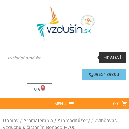
HĽADAŤ
0952189300
0
0
€
0 €
MENU
Domov
/
Arómaterapia
/
Arómadifúzery
/ Zvlhčovač
vzduchu s čistením Boneco H700