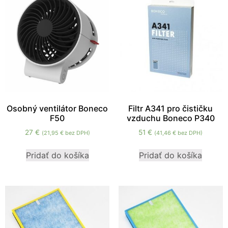
zmiznú.
Osobný ventilátor Boneco
Filtr A341 pro čističku
F50
vzduchu Boneco P340
27
€
51
€
(
21,95
€
bez DPH)
(
41,46
€
bez DPH)
Pridať do košíka
Pridať do košíka