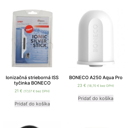
cookies, some
functionality will
disappear from
the website.
Marketing
Aby naša
stránka
počas vašej
návštevy
fungovala
čo
Ionizačná strieborná ISS
BONECO A250 Aqua Pro
najlepšie.
tyčinka BONECO
23
€
(
18,70
€
bez DPH)
Ak tieto
21
€
(
17,07
€
bez DPH)
súbory
Pridať do košíka
cookie
Pridať do košíka
odmietnete,
niektoré
funkcie z
webovej
stránky