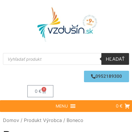
HĽADAŤ
0952189300
0
0
€
0 €
MENU
Domov
/ Produkt Výrobca / Boneco