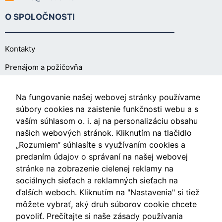
O SPOLOČNOSTI
Kontakty
Prenájom a požičovňa
O NÁKUPE
Na fungovanie našej webovej stránky používame
súbory cookies na zaistenie funkčnosti webu a s
vaším súhlasom o. i. aj na personalizáciu obsahu
Obchodné podmienky
našich webových stránok. Kliknutím na tlačidlo
Ochrana osobných údajov
„Rozumiem“ súhlasíte s využívaním cookies a
predaním údajov o správaní na našej webovej
Nastavenia cookies
stránke na zobrazenie cielenej reklamy na
sociálnych sieťach a reklamných sieťach na
ďalších weboch. Kliknutím na "Nastavenia" si tiež
môžete vybrať, aký druh súborov cookie chcete
Videá
povoliť. Prečítajte si naše zásady používania