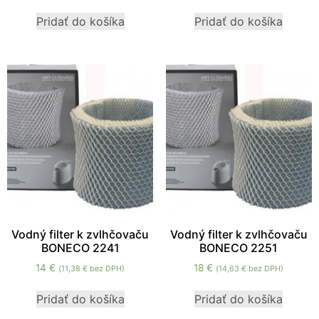
mohli
Pridať do košíka
Pridať do košíka
zlepšiť
funkčnosť
a štruktúru
webovej
stránky na
základe
spôsobu
používania
webovej
stránky.
Používateľská
spokojnosť
In order for our
Vodný filter k zvlhčovaču
Vodný filter k zvlhčovaču
website to
BONECO 2241
BONECO 2251
perform as well
14
€
18
€
(
11,38
€
bez DPH)
(
14,63
€
bez DPH)
as possible
during your
Pridať do košíka
Pridať do košíka
visit. If you
refuse these