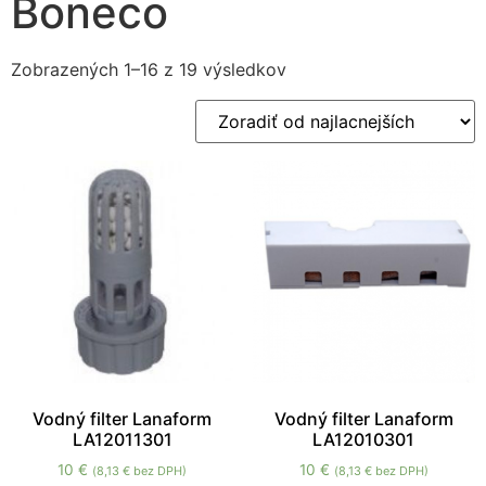
Boneco
Zobrazených 1–16 z 19 výsledkov
Nevyhnutné
Tieto súbory
cookie nie sú
voliteľné. Sú
potrebné pre
fungovanie
webovej
stránky.
Vodný filter Lanaform
Vodný filter Lanaform
LA12011301
LA12010301
Štatistiky
10
€
10
€
(
8,13
€
bez DPH)
(
8,13
€
bez DPH)
Aby sme