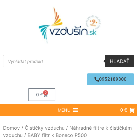
HĽADAŤ
0952189300
0
0
€
0 €
MENU
Domov
/
Čističky vzduchu
/
Náhradné filtre k čističkám
vzduchu
/ BABY filtr k Boneco P500