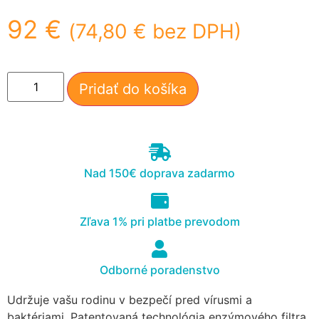
mohli
92
€
(
74,80
€
bez DPH)
zlepšiť
funkčnosť
a štruktúru
webovej
stránky na
Pridať do košíka
základe
spôsobu
používania
webovej
stránky.
Nad 150€ doprava zadarmo
Používateľská
spokojnosť
Zľava 1% pri platbe prevodom
In order for our
website to
perform as well
Odborné poradenstvo
as possible
during your
Udržuje vašu rodinu v bezpečí pred vírusmi a
visit. If you
baktériami. Patentovaná technológia enzýmového filtra
refuse these