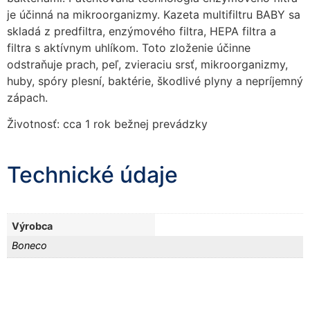
cookies, some
je účinná na mikroorganizmy. Kazeta multifiltru BABY sa
functionality will
skladá z predfiltra, enzýmového filtra, HEPA filtra a
disappear from
filtra s aktívnym uhlíkom. Toto zloženie účinne
the website.
odstraňuje prach, peľ, zvieraciu srsť, mikroorganizmy,
huby, spóry plesní, baktérie, škodlivé plyny a nepríjemný
zápach.
Marketing
Aby naša
Životnosť: cca 1 rok bežnej prevádzky
stránka
počas vašej
návštevy
Technické údaje
fungovala
čo
najlepšie.
Ak tieto
Výrobca
súbory
cookie
Boneco
odmietnete,
niektoré
funkcie z
webovej
stránky