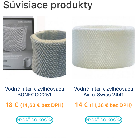
Súvisiace produkty
zmiznú.
Vodný filter k zvlhčovaču
Vodný filter k zvlhčovaču
BONECO 2251
Air-o-Swiss 2441
18
€
14
€
(
14,63
€
bez DPH)
(
11,38
€
bez DPH)
PRIDAŤ DO KOŠÍKA
PRIDAŤ DO KOŠÍKA