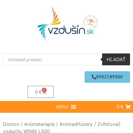
HĽADAŤ
0952189300
0
0
€
0 €
MENU
Domov
/
Arómaterapia
/
Arómadifúzery
/ Zvlhčovač
vzduchu WINIX L500