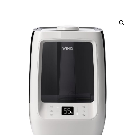
Nevyhnutné
Tieto súbory
cookie nie sú
voliteľné. Sú
potrebné pre
fungovanie
webovej
stránky.
Štatistiky
Aby sme