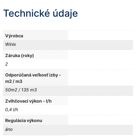
Technické údaje
Výrobca
Winix
Záruka (roky)
2
Odporúčaná veľkosť izby -
m2 / m3
50m2 / 135 m3
Zvlhčovací výkon - l/h
0,4 l/h
Regulácia výkonu
áno