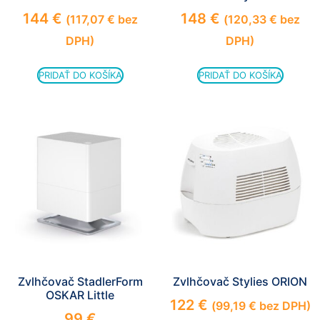
144
€
148
€
(
117,07
€
bez
(
120,33
€
bez
DPH)
DPH)
PRIDAŤ DO KOŠÍKA
PRIDAŤ DO KOŠÍKA
Zvlhčovač StadlerForm
Zvlhčovač Stylies ORION
OSKAR Little
122
€
(
99,19
€
bez DPH)
99
€