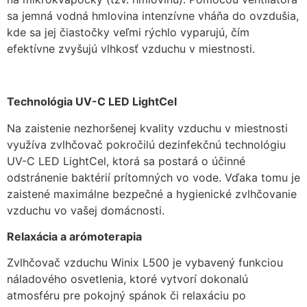
zmiznú.
sa jemná vodná hmlovina intenzívne vháňa do ovzdušia,
kde sa jej čiastočky veľmi rýchlo vyparujú, čím
efektívne zvyšujú vlhkosť vzduchu v miestnosti.
Technológia UV-C LED LightCel
Na zaistenie nezhoršenej kvality vzduchu v miestnosti
využíva zvlhčovač pokročilú dezinfekčnú technológiu
UV-C LED LightCel, ktorá sa postará o účinné
odstránenie baktérií prítomných vo vode. Vďaka tomu je
zaistené maximálne bezpečné a hygienické zvlhčovanie
vzduchu vo vašej domácnosti.
Relaxácia a arómoterapia
Zvlhčovač vzduchu Winix L500 je vybavený funkciou
náladového osvetlenia, ktoré vytvorí dokonalú
atmosféru pre pokojný spánok či relaxáciu po