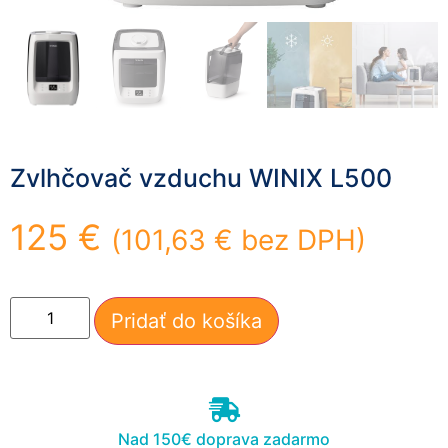
mohli
zlepšiť
funkčnosť
a štruktúru
webovej
stránky na
základe
spôsobu
Zvlhčovač vzduchu WINIX L500
používania
webovej
stránky.
125
€
(
101,63
€
bez DPH)
Používateľská
spokojnosť
Pridať do košíka
In order for our
website to
perform as well
as possible
during your
visit. If you
Nad 150€ doprava zadarmo
refuse these