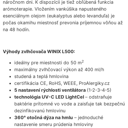
náročnom dni. K dispozícii je tiež obľúbená funkcia
arómoterapie. Vložením vankúšika napusteného
esenciálnym olejom (eukalyptus alebo levanduľa) je
počas okamihu miestnosť prevonia príjemnou vôňou až
na 48 hodín.
Výhody zvlhčovača WINIX L500:
2
ideálny pre miestnosti do 50 m
maximálny zvlhčovací výkon až 400 ml/h
studená a teplá hmlovina
certifikácia CE, RoHS, WEEE, ProAlergiky.cz
5 nastavení rýchlosti ventilátora
(1-2-3-4-5)
technológia UV-C LED LightCel
– odstraňuje
baktérie prítomné vo vode a zaisťuje tak bezpečnú
dezinfikovanú hmlovinu
360° otočná dýza na hmlu
– jednoduché
nastavenie smeru prúdenia hmloviny