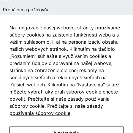
Prenájom a požičovňa
O NÁKUPE
Na fungovanie našej webovej stránky používame
súbory cookies na zaistenie funkčnosti webu a s
vaším súhlasom o. i. aj na personalizáciu obsahu
Obchodné podmienky
našich webových stránok. Kliknutím na tlačidlo
Ochrana osobných údajov
„Rozumiem“ súhlasíte s využívaním cookies a
predaním údajov o správaní na našej webovej
Nastavenia cookies
stránke na zobrazenie cielenej reklamy na
sociálnych sieťach a reklamných sieťach na
ďalších weboch. Kliknutím na "Nastavenia" si tiež
môžete vybrať, aký druh súborov cookie chcete
Videá
povoliť. Prečítajte si naše zásady používania
súborov cookie.
Prečítajte si naše zásady
Blog
používania súborov cookie