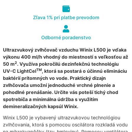
cookies, some
functionality will
Zľava 1% pri platbe prevodom
disappear from
the website.
Odborné poradenstvo
Marketing
Aby naša
Ultrazvukový zvlhčovač vzduchu Winix L500 je vďaka
stránka
výkonu 400 ml/h vhodný do miestností s veľkosťou až
počas vašej
2
50 m
. Využíva pokročilú dezinfekčnú technológiu
návštevy
TM
UV-C LightCel
, ktorá sa postará o účinnú elimináciu
fungovala
baktérií prítomných vo vode. Praktický dizajn
čo
najlepšie.
zvlhčovača umožní jednoduché vrchné plnenie a
Ak tieto
pohodlné prenášanie. Určite vás poteší tichý chod
súbory
spotrebiča a minimálna údržba s využitím
cookie
demineralizačných kapsúl Winix.
odmietnete,
niektoré
Winix L500 je vybavený ultrazvukovou technológiou
funkcie z
zvlhčovania, ktorá s pomocou oscilátora rozkladá vodu
webovej
na mikrokvapôčky (tzv. hmlovinu). Pomocou ventilátora
stránky