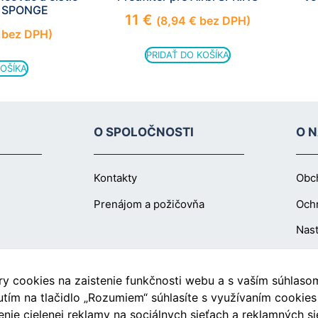
i SPONGE
cookies, some
11
€
(
8,94
€
bez DPH)
functionality will
bez DPH)
disappear from
the website.
PRIDAŤ DO KOŠÍKA
KOŠÍKA
Marketing
Aby naša
O SPOLOČNOSTI
O 
stránka
počas vašej
návštevy
fungovala
Kontakty
Obc
čo
Prenájom a požičovňa
Och
najlepšie.
Ak tieto
Nast
súbory
cookie
odmietnete,
niektoré
 cookies na zaistenie funkčnosti webu a s vaším súhlasom 
funkcie z
Blog
utím na tlačidlo „Rozumiem“ súhlasíte s využívaním cookie
webovej
nie cielenej reklamy na sociálnych sieťach a reklamných si
stránky