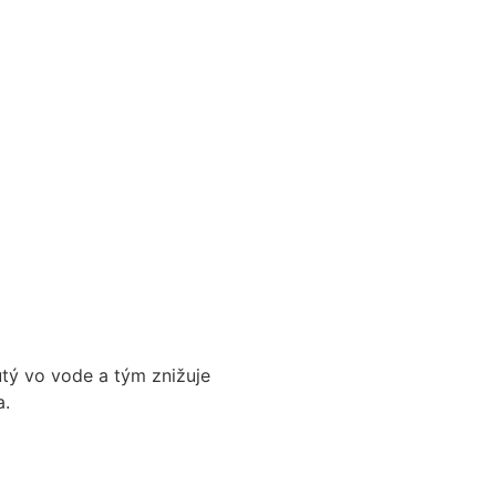
ý vo vode a tým znižuje
a.