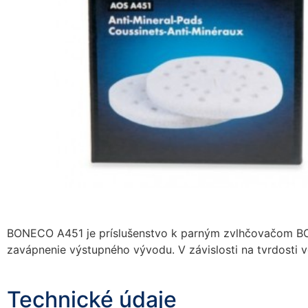
BONECO A451 je príslušenstvo k parným zvlhčovačom BO
zavápnenie výstupného vývodu. V závislosti na tvrdosti vo
Technické údaje