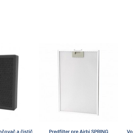
mohli
zlepšiť
funkčnosť
a štruktúru
webovej
stránky na
základe
spôsobu
používania
webovej
stránky.
Používateľská
spokojnosť
In order for our
website to
perform as well
as possible
during your
visit. If you
hčovač a čistič
Predfilter pre Airbi SPRING
Vo
refuse these