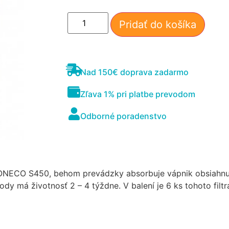
Pridať do košíka
Nad 150€ doprava zadarmo
Zľava 1% pri platbe prevodom
Nevyhnutné
Odborné poradenstvo
Tieto súbory
cookie nie sú
voliteľné. Sú
potrebné pre
fungovanie
webovej
NECO S450, behom prevádzky absorbuje vápnik obsiahnut
stránky.
dy má životnosť 2 – 4 týždne. V balení je 6 ks tohoto filtr
Štatistiky
Aby sme