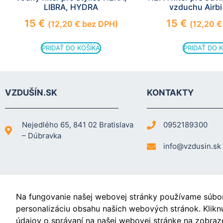
LIBRA, HYDRA
vzduchu Airb
15
€
15
€
(
12,20
€
bez DPH)
(
12,20
€
PRIDAŤ DO KOŠÍKA
PRIDAŤ DO 
VZDUŠÍN.SK
KONTAKTY
Nejedlého 65, 841 02 Bratislava
0952189300
– Dúbravka
info@vzdusin.sk
Na fungovanie našej webovej stránky používame súbory
Videá
personalizáciu obsahu našich webových stránok. Klikn
údajov o správaní na našej webovej stránke na zobraze