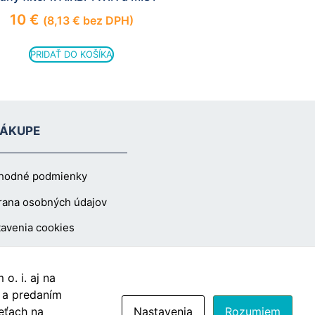
10
€
(
8,13
€
bez DPH)
PRIDAŤ DO KOŠÍKA
NÁKUPE
hodné podmienky
rana osobných údajov
avenia cookies
o. i. aj na
Vzdušín.sk
s a predaním
eťach na
Nastavenia
Rozumiem