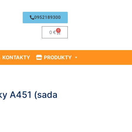
0952189300
0
0
€
KONTAKTY
PRODUKTY
ky A451 (sada