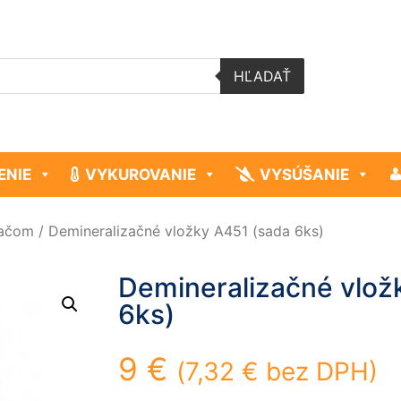
HĽADAŤ
ENIE
VYKUROVANIE
VYSÚŠANIE
vačom
/ Demineralizačné vložky A451 (sada 6ks)
Demineralizačné vlož
6ks)
9
€
(
7,32
€
bez DPH)