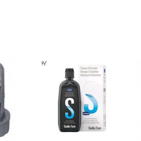
mohli
zlepšiť
funkčnosť
a štruktúru
webovej
stránky na
základe
spôsobu
používania
webovej
stránky.
Používateľská
spokojnosť
In order for our
website to
perform as well
as possible
during your
visit. If you
refuse these