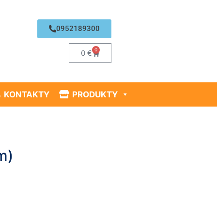
0952189300
0
0
€
KONTAKTY
PRODUKTY
m)