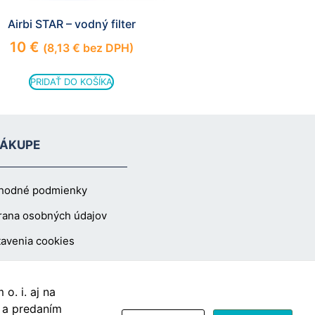
Airbi STAR – vodný filter
10
€
(
8,13
€
bez DPH)
PRIDAŤ DO KOŠÍKA
NÁKUPE
hodné podmienky
rana osobných údajov
avenia cookies
o. i. aj na
Vzdušín.sk
s a predaním