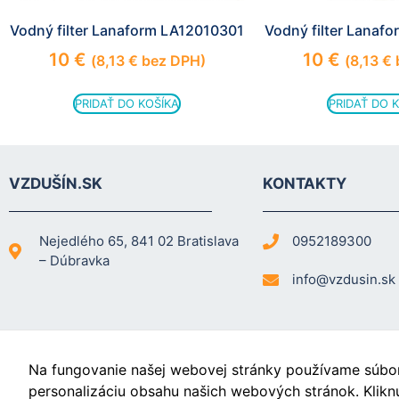
Vodný filter Lanaform LA12010301
Vodný filter Lanaf
10
€
10
€
(
8,13
€
bez DPH)
(
8,13
€
PRIDAŤ DO KOŠÍKA
PRIDAŤ DO 
VZDUŠÍN.SK
KONTAKTY
Nejedlého 65, 841 02 Bratislava
0952189300
– Dúbravka
info@vzdusin.sk
Na fungovanie našej webovej stránky používame súbory
Videá
personalizáciu obsahu našich webových stránok. Klikn