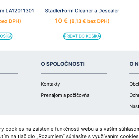
cookies, some
orm LA12011301
StadlerForm Cleaner a Descaler
functionality will
disappear from
10
€
bez DPH)
(
8,13
€
bez DPH)
the website.
KOŠÍKA
PRIDAŤ DO KOŠÍKA
Marketing
Aby naša
stránka
O SPOLOČNOSTI
O 
počas vašej
návštevy
fungovala
čo
Kontakty
Obc
najlepšie.
Prenájom a požičovňa
Och
Ak tieto
súbory
Nast
cookie
odmietnete,
niektoré
funkcie z
 cookies na zaistenie funkčnosti webu a s vaším súhlasom 
webovej
Blog
utím na tlačidlo „Rozumiem“ súhlasíte s využívaním cookie
stránky