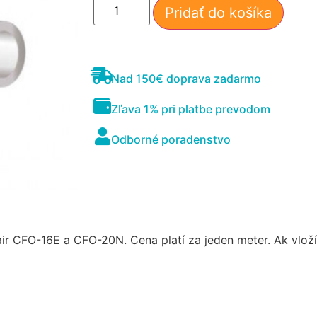
Pridať do košíka
Nad 150€ doprava zadarmo
Zľava 1% pri platbe prevodom
Odborné poradenstvo
Nevyhnutné
Tieto súbory
cookie nie sú
voliteľné. Sú
potrebné pre
fungovanie
webovej
r CFO-16E a CFO-20N. Cena platí za jeden meter. Ak vloží
stránky.
Štatistiky
Aby sme