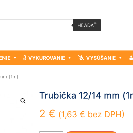
HĽADAŤ
ENIE
VYKUROVANIE
VYSÚŠANIE
 mm (1m)
Trubička 12/14 mm (1
2
€
(
1,63
€
bez DPH)