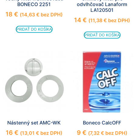
BONECO 2251
odvlhčovač Lanaform
LA120501
18
€
(
14,63
€
bez DPH)
14
€
(
11,38
€
bez DPH)
PRIDAŤ DO KOŠÍKA
PRIDAŤ DO KOŠÍKA
Nástenný set AMC-WK
Boneco CalcOFF
16
€
9
€
(
13,01
€
bez DPH)
(
7,32
€
bez DPH)