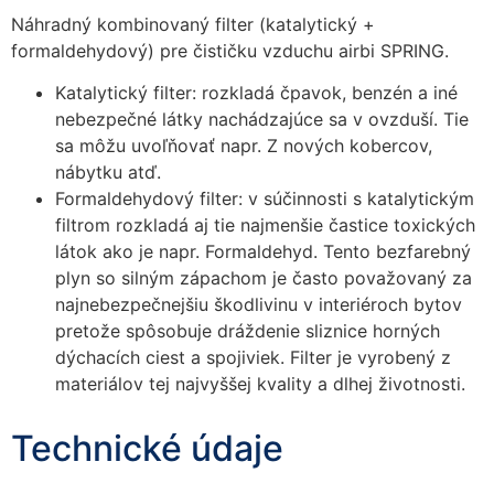
cookies, some
Náhradný kombinovaný filter (katalytický +
functionality will
formaldehydový) pre čističku vzduchu airbi SPRING.
disappear from
the website.
Katalytický filter: rozkladá čpavok, benzén a iné
nebezpečné látky nachádzajúce sa v ovzduší. Tie
sa môžu uvoľňovať napr. Z nových kobercov,
Marketing
nábytku atď.
Aby naša
Formaldehydový filter: v súčinnosti s katalytickým
stránka
filtrom rozkladá aj tie najmenšie častice toxických
počas vašej
návštevy
látok ako je napr. Formaldehyd. Tento bezfarebný
fungovala
plyn so silným zápachom je často považovaný za
čo
najnebezpečnejšiu škodlivinu v interiéroch bytov
najlepšie.
pretože spôsobuje dráždenie sliznice horných
Ak tieto
dýchacích ciest a spojiviek. Filter je vyrobený z
súbory
cookie
materiálov tej najvyššej kvality a dlhej životnosti.
odmietnete,
niektoré
Technické údaje
funkcie z
webovej
stránky