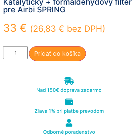
Katalytický + formaldehydový filter
mohli
pre Airbi SPRING
zlepšiť
funkčnosť
a štruktúru
33
€
(
26,83
€
bez DPH)
webovej
stránky na
základe
spôsobu
Pridať do košíka
používania
webovej
stránky.
Používateľská
Nad 150€ doprava zadarmo
spokojnosť
In order for our
website to
Zľava 1% pri platbe prevodom
perform as well
as possible
during your
visit. If you
Odborné poradenstvo
refuse these