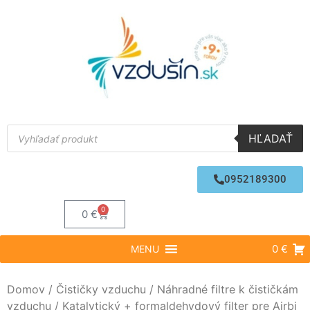
HĽADAŤ
0952189300
0
0
€
0 €
MENU
Domov
/
Čističky vzduchu
/
Náhradné filtre k čističkám
vzduchu
/ Katalytický + formaldehydový filter pre Airbi