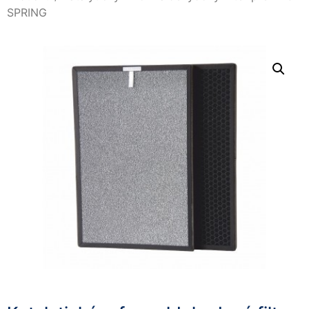
SPRING
Nevyhnutné
Tieto súbory
cookie nie sú
voliteľné. Sú
potrebné pre
fungovanie
webovej
stránky.
Štatistiky
Aby sme