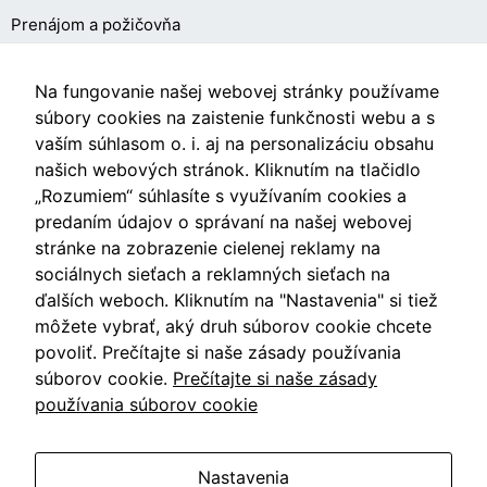
Prenájom a požičovňa
O NÁKUPE
Na fungovanie našej webovej stránky používame
súbory cookies na zaistenie funkčnosti webu a s
vaším súhlasom o. i. aj na personalizáciu obsahu
Obchodné podmienky
našich webových stránok. Kliknutím na tlačidlo
Ochrana osobných údajov
„Rozumiem“ súhlasíte s využívaním cookies a
predaním údajov o správaní na našej webovej
Nastavenia cookies
stránke na zobrazenie cielenej reklamy na
sociálnych sieťach a reklamných sieťach na
ďalších weboch. Kliknutím na "Nastavenia" si tiež
môžete vybrať, aký druh súborov cookie chcete
Videá
povoliť. Prečítajte si naše zásady používania
súborov cookie.
Prečítajte si naše zásady
Blog
používania súborov cookie
Nastavenia
Vzdušín.sk