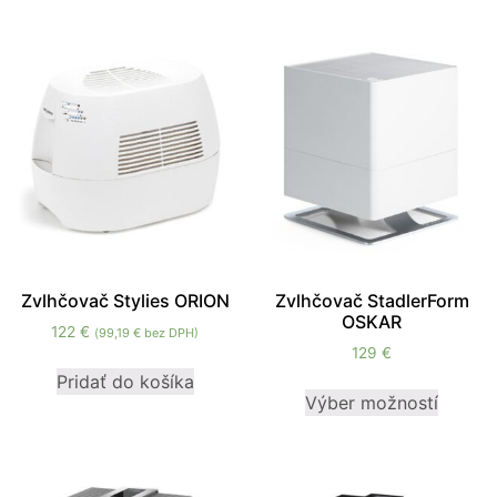
cookies, some
functionality will
disappear from
the website.
Marketing
Aby naša
stránka
počas vašej
návštevy
fungovala
čo
Zvlhčovač Stylies ORION
Zvlhčovač StadlerForm
najlepšie.
OSKAR
122
€
(
99,19
€
bez DPH)
Ak tieto
129
€
súbory
Pridať do košíka
cookie
Výber možností
odmietnete,
niektoré
funkcie z
webovej
stránky