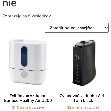
nie
Zobrazuje sa 8 výsledkov
Nevyhnutné
Tieto súbory
cookie nie sú
voliteľné. Sú
potrebné pre
fungovanie
webovej
stránky.
Zvlhčovač vzduchu
Zvlhčovač vzduchu Airbi
Boneco Healthy Air U200
Twin black
Štatistiky
81
€
82
€
(
65,85
€
bez DPH)
(
66,67
€
bez DPH)
Aby sme