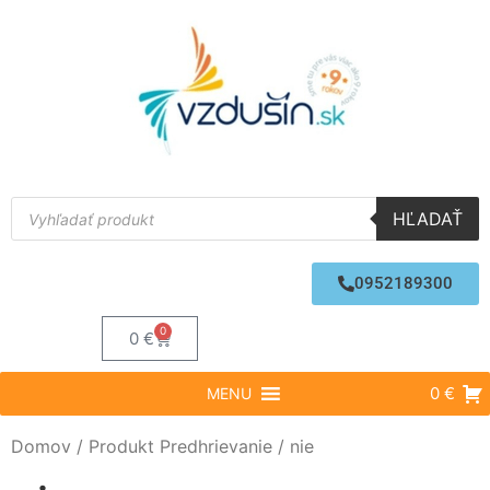
HĽADAŤ
0952189300
0
0
€
0 €
MENU
Domov
/ Produkt Predhrievanie / nie