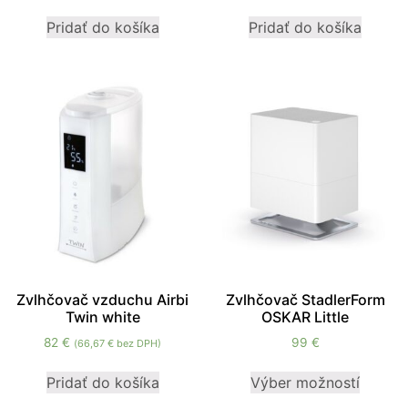
mohli
Pridať do košíka
Pridať do košíka
zlepšiť
funkčnosť
a štruktúru
webovej
stránky na
základe
spôsobu
používania
webovej
stránky.
Používateľská
spokojnosť
In order for our
Zvlhčovač vzduchu Airbi
Zvlhčovač StadlerForm
website to
Twin white
OSKAR Little
perform as well
82
€
99
€
(
66,67
€
bez DPH)
as possible
during your
Pridať do košíka
Výber možností
visit. If you
refuse these