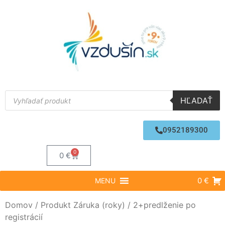
HĽADAŤ
0952189300
0
0
€
0 €
MENU
Domov
/ Produkt Záruka (roky) / 2+predlženie po
registrácií