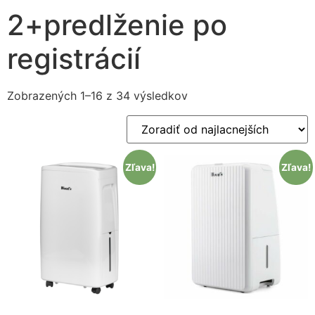
2+predlženie po
registrácií
Zobrazených 1–16 z 34 výsledkov
Nevyhnutné
Tieto súbory
Zľava!
Zľava!
cookie nie sú
voliteľné. Sú
potrebné pre
fungovanie
webovej
stránky.
Štatistiky
Aby sme