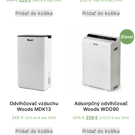
(
186,18
€
bez DPH)
(
186,18
€
bez DPH)
cookies, some
functionality will
Pridať do košíka
Pridať do košíka
disappear from
the website.
Zľava!
Marketing
Aby naša
stránka
počas vašej
návštevy
fungovala
čo
najlepšie.
Ak tieto
súbory
Odvlhčovač vzduchu
Adsorpčný odvlhčovač
cookie
Woods MDK13
Woods WDD90
odmietnete,
niektoré
249
€
309
€
259
€
(
202,44
€
bez DPH)
(
210,57
€
bez DPH)
funkcie z
webovej
Pridať do košíka
Pridať do košíka
stránky