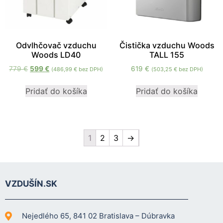
Odvlhčovač vzduchu
Čistička vzduchu Woods
Woods LD40
TALL 155
779
€
599
€
619
€
(
486,99
€
bez DPH)
(
503,25
€
bez DPH)
Pridať do košíka
Pridať do košíka
1
2
3
→
VZDUŠÍN.SK
Nejedlého 65, 841 02 Bratislava – Dúbravka