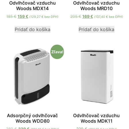
Odvlhčovač vzduchu
Odvlhčovač vzduchu
mohli
Woods MDX14
Woods MRD10
zlepšiť
funkčnosť
185
€
159
€
205
€
169
€
(
129,27
€
bez DPH)
(
137,40
€
bez DPH)
a štruktúru
webovej
Pridať do košíka
Pridať do košíka
stránky na
základe
spôsobu
používania
Zľava!
webovej
stránky.
Používateľská
spokojnosť
In order for our
website to
perform as well
as possible
Adsorpčný odvlhčovač
Odvlhčovač vzduchu
during your
Woods WDD80
Woods MDK11
visit. If you
refuse these
289
€
229
€
229
€