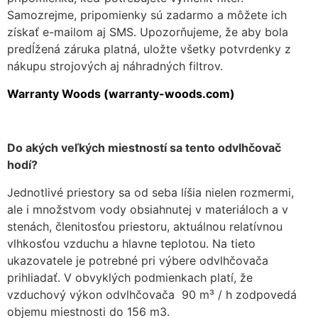
Samozrejme, pripomienky sú zadarmo a môžete ich
získať e-mailom aj SMS. Upozorňujeme, že aby bola
predĺžená záruka platná, uložte všetky potvrdenky z
nákupu strojových aj náhradných filtrov.
Warranty Woods (warranty-woods.com)
Do akých veľkých miestností sa tento odvlhčovač
hodí?
Jednotlivé priestory sa od seba líšia nielen rozmermi,
ale i množstvom vody obsiahnutej v materiáloch a v
stenách, členitosťou priestoru, aktuálnou relatívnou
vlhkosťou vzduchu a hlavne teplotou. Na tieto
ukazovatele je potrebné pri výbere odvlhčovača
prihliadať. V obvyklých podmienkach platí, že
vzduchový výkon odvlhčovača 90 m³ / h zodpovedá
objemu miestnosti do 156 m3.