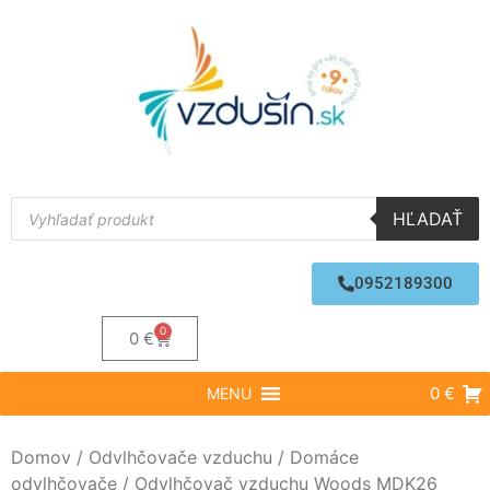
HĽADAŤ
0952189300
0
0
€
0 €
MENU
Domov
/
Odvlhčovače vzduchu
/
Domáce
odvlhčovače
/ Odvlhčovač vzduchu Woods MDK26