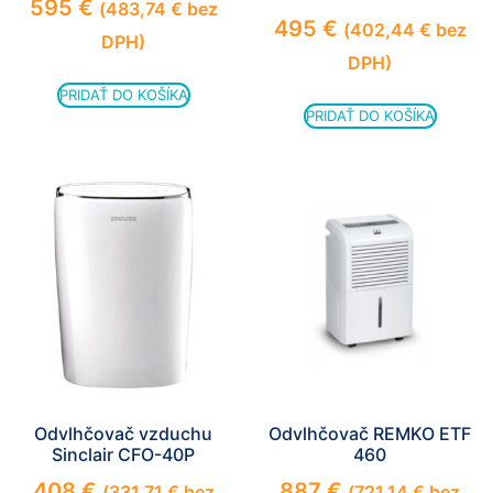
595
€
(
483,74
€
bez
495
€
(
402,44
€
bez
DPH)
DPH)
PRIDAŤ DO KOŠÍKA
PRIDAŤ DO KOŠÍKA
Odvlhčovač vzduchu
Odvlhčovač REMKO ETF
Sinclair CFO-40P
460
408
€
887
€
(
331,71
€
bez
(
721,14
€
bez