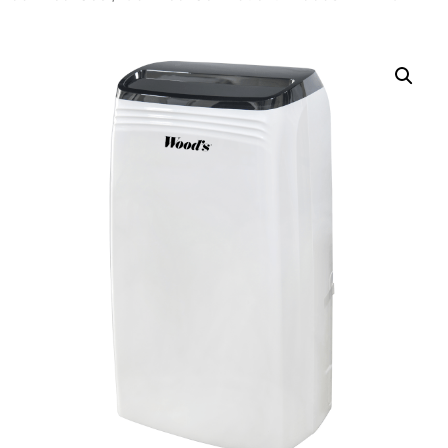
Nevyhnutné
Tieto súbory
cookie nie sú
voliteľné. Sú
potrebné pre
fungovanie
webovej
stránky.
Štatistiky
Aby sme