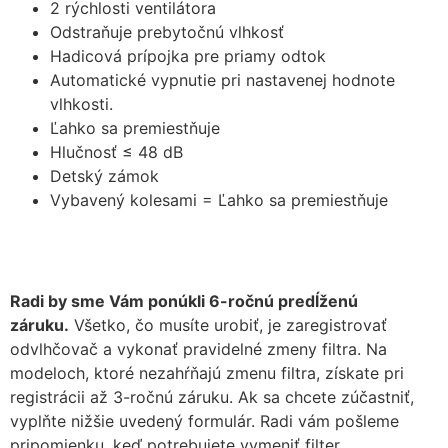
2 rýchlosti ventilátora
Odstraňuje prebytočnú vlhkosť
Hadicová prípojka pre priamy odtok
Automatické vypnutie pri nastavenej hodnote
vlhkosti.
Ľahko sa premiestňuje
Hlučnosť ≤ 48 dB
Detský zámok
Vybavený kolesami = Ľahko sa premiestňuje
Radi by sme Vám ponúkli 6-ročnú predĺženú
záruku.
Všetko, čo musíte urobiť, je zaregistrovať
odvlhčovač a vykonať pravidelné zmeny filtra. Na
modeloch, ktoré nezahŕňajú zmenu filtra, získate pri
registrácii až 3-ročnú záruku. Ak sa chcete zúčastniť,
vyplňte nižšie uvedený formulár. Radi vám pošleme
pripomienku, keď potrebujete vymeniť filter.