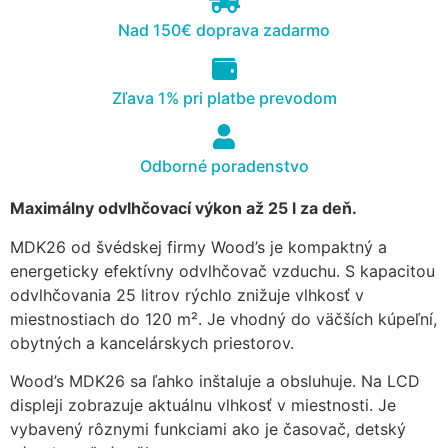
cookies, some
Nad 150€ doprava zadarmo
functionality will
disappear from
the website.
Zľava 1% pri platbe prevodom
Marketing
Odborné poradenstvo
Aby naša
stránka
počas vašej
Maximálny odvlhčovací výkon až 25 l za deň.
návštevy
MDK26 od švédskej firmy Wood’s je kompaktný a
fungovala
čo
energeticky efektívny odvlhčovač vzduchu. S kapacitou
najlepšie.
odvlhčovania 25 litrov rýchlo znižuje vlhkosť v
Ak tieto
miestnostiach do 120 m². Je vhodný do väčších kúpeľní,
súbory
obytných a kancelárskych priestorov.
cookie
odmietnete,
Wood’s MDK26 sa ľahko inštaluje a obsluhuje. Na LCD
niektoré
displeji zobrazuje aktuálnu vlhkosť v miestnosti. Je
funkcie z
webovej
vybavený rôznymi funkciami ako je časovač, detský
stránky