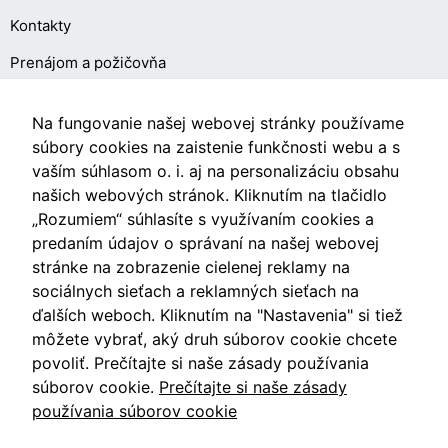
Kontakty
Prenájom a požičovňa
O NÁKUPE
Na fungovanie našej webovej stránky používame
súbory cookies na zaistenie funkčnosti webu a s
vaším súhlasom o. i. aj na personalizáciu obsahu
Obchodné podmienky
našich webových stránok. Kliknutím na tlačidlo
Ochrana osobných údajov
„Rozumiem“ súhlasíte s využívaním cookies a
predaním údajov o správaní na našej webovej
Nastavenia cookies
stránke na zobrazenie cielenej reklamy na
sociálnych sieťach a reklamných sieťach na
ďalších weboch. Kliknutím na "Nastavenia" si tiež
môžete vybrať, aký druh súborov cookie chcete
Videá
povoliť. Prečítajte si naše zásady používania
súborov cookie.
Prečítajte si naše zásady
Blog
používania súborov cookie