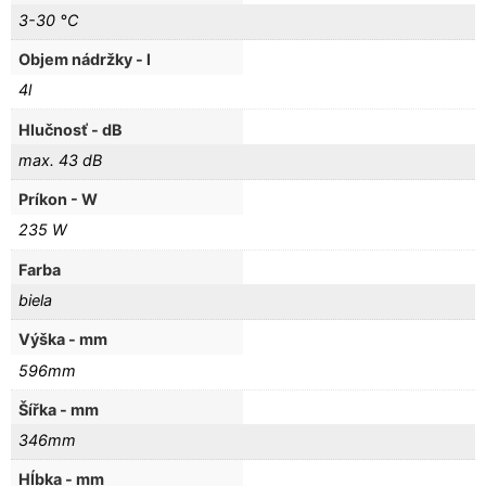
3-30 °C
Objem nádržky - l
4l
Hlučnosť - dB
max. 43 dB
Príkon - W
235 W
Farba
biela
Výška - mm
596mm
Šířka - mm
346mm
Hĺbka - mm