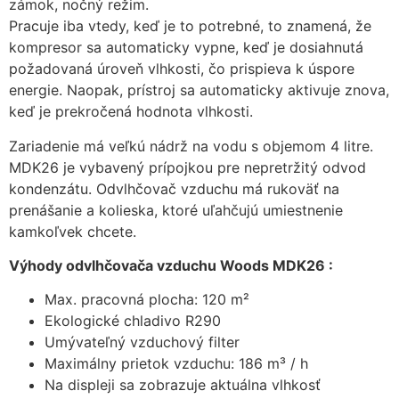
zámok, nočný režim.
zmiznú.
Pracuje iba vtedy, keď je to potrebné, to znamená, že
kompresor sa automaticky vypne, keď je dosiahnutá
požadovaná úroveň vlhkosti, čo prispieva k úspore
energie. Naopak, prístroj sa automaticky aktivuje znova,
keď je prekročená hodnota vlhkosti.
Zariadenie má veľkú nádrž na vodu s objemom 4 litre.
MDK26 je vybavený prípojkou pre nepretržitý odvod
kondenzátu. Odvlhčovač vzduchu má rukoväť na
prenášanie a kolieska, ktoré uľahčujú umiestnenie
kamkoľvek chcete.
Výhody odvlhčovača vzduchu Woods MDK26 :
Max. pracovná plocha: 120 m²
Ekologické chladivo R290
Umývateľný vzduchový filter
Maximálny prietok vzduchu: 186 m³ / h
Na displeji sa zobrazuje aktuálna vlhkosť