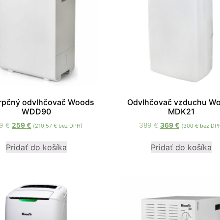
cookies, some
functionality will
disappear from
the website.
Marketing
Aby naša
stránka
počas vašej
rpčný odvlhčovač Woods
Odvlhčovač vzduchu W
WDD90
MDK21
návštevy
fungovala
09
€
259
€
389
€
369
€
(
210,57
€
bez DPH)
(
300
€
bez DP
čo
najlepšie.
Pridať do košíka
Pridať do košíka
Ak tieto
súbory
cookie
odmietnete,
niektoré
funkcie z
webovej
stránky