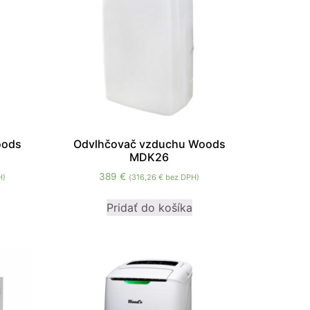
oods
Odvlhčovač vzduchu Woods
MDK26
389
€
H)
(
316,26
€
bez DPH)
Pridať do košíka