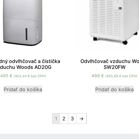
zmiznú.
dný odvlhčovač a čistička
Odvlhčovač vzduchu W
zduchu Woods AD20G
SW20FW
495
€
499
€
(
402,44
€
bez DPH)
(
405,69
€
bez DPH)
Pridať do košíka
Pridať do košíka
1
2
3
→