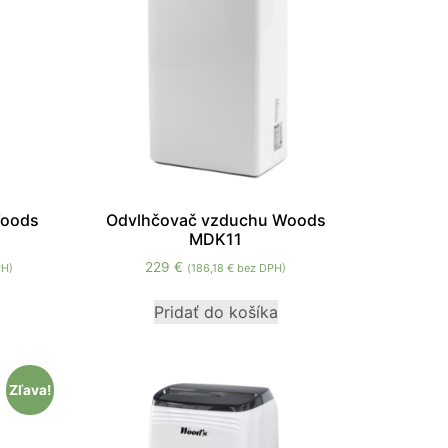
Woods
Odvlhčovač vzduchu Woods
MDK11
229
€
PH)
(
186,18
€
bez DPH)
Pridať do košíka
Zľava!