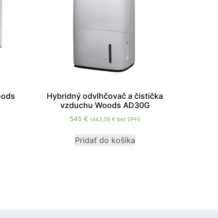
oods
Hybridný odvlhčovač a čistička
vzduchu Woods AD30G
545
€
(
443,09
€
bez DPH)
Pridať do košíka