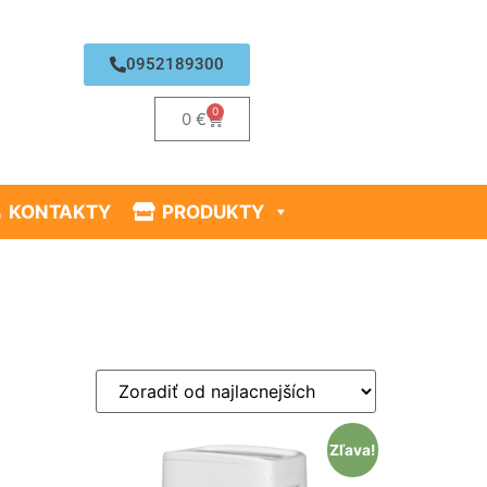
0952189300
0
0
€
KONTAKTY
PRODUKTY
Zľava!