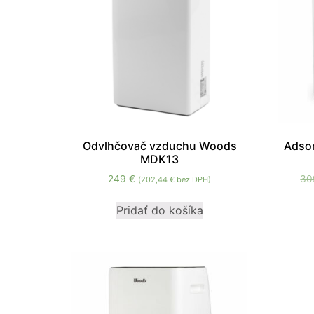
Odvlhčovač vzduchu Woods
Adso
MDK13
249
€
3
(
202,44
€
bez DPH)
Pridať do košíka