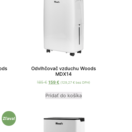
ods
Odvlhčovač vzduchu Woods
MDX14
185
€
159
€
(
129,27
€
bez DPH)
Pridať do košíka
Zľava!