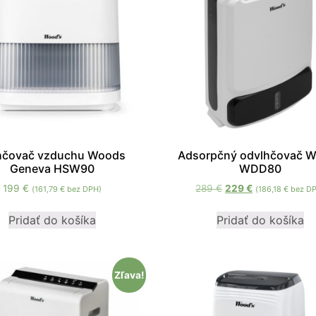
mohli
zlepšiť
funkčnosť
a štruktúru
webovej
stránky na
základe
spôsobu
používania
webovej
stránky.
hčovač vzduchu Woods
Adsorpčný odvlhčovač 
Geneva HSW90
WDD80
199
€
289
€
229
€
(
161,79
€
bez DPH)
(
186,18
€
bez D
Používateľská
spokojnosť
Pridať do košíka
Pridať do košíka
In order for our
website to
perform as well
as possible
Zľava!
during your
visit. If you
refuse these