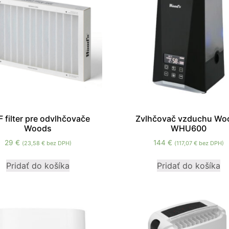
Nevyhnutné
 filter pre odvlhčovače
Zvlhčovač vzduchu Wo
Tieto súbory
Woods
WHU600
cookie nie sú
voliteľné. Sú
29
€
144
€
(
23,58
€
bez DPH)
(
117,07
€
bez DPH)
potrebné pre
fungovanie
Pridať do košíka
Pridať do košíka
webovej
stránky.
Štatistiky
Aby sme