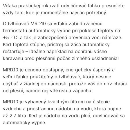
Vďaka praktickej rukoväti odvlhčovač ľahko presuniete
zmiznú.
vždy tam, kde je momentálne najviac potrebný.
Odvlhčovač MRD10 sa vďaka zabudovanému
termostatu automaticky vypne pri poklese teploty na
+5 ° C, a tak je zabezpečená prevencia voči námraze.
Keď teplota stúpne, prístroj sa zasa automaticky
reštartuje – ideálne napríklad na ochranu vášho
karavanu pred plesňami počas zimného uskladnenia!
MRD10 je cenovo dostupný, energeticky úsporný a
veľmi ľahko použiteľný odvlhčovač, ktorý nesmie
chýbať v žiadnej domácnosti, pretože váš domov chráni
od plesní, nadmernej vlhkosti a zápachu.
MRD10 je vybavený kvalitným filtrom na čistenie
vzduchu a priestrannou nádobu na vodu, ktorá pojme
až 2,7 litra. Keď je nádoba na vodu plná, odvlhčovač sa
automaticky vypne.