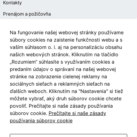
Kontakty
Prenájom a požičovňa
O NÁKUPE
Na fungovanie našej webovej stránky používame
súbory cookies na zaistenie funkčnosti webu a s
vaším súhlasom o. i. aj na personalizáciu obsahu
Obchodné podmienky
našich webových stránok. Kliknutím na tlačidlo
Ochrana osobných údajov
„Rozumiem“ súhlasíte s využívaním cookies a
predaním údajov o správaní na našej webovej
Nastavenia cookies
stránke na zobrazenie cielenej reklamy na
sociálnych sieťach a reklamných sieťach na
ďalších weboch. Kliknutím na "Nastavenia" si tiež
môžete vybrať, aký druh súborov cookie chcete
Videá
povoliť. Prečítajte si naše zásady používania
súborov cookie.
Prečítajte si naše zásady
Blog
používania súborov cookie