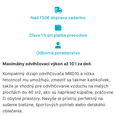
cookies, some
functionality will
disappear from
Nad 150€ doprava zadarmo
the website.
Zľava 1% pri platbe prevodom
Marketing
Aby naša
stránka
Odborné poradenstvo
počas vašej
návštevy
Maximálny odvlhčovací výkon až 10 l za deň.
fungovala
čo
Kompaktný dizajn odvlhčovača MRD10 a nízka
najlepšie.
Ak tieto
hmotnosť mu umožňujú, zmestiť sa takmer kamkoľvek,
súbory
takže je vhodný pre odvlhčovanie vzduchu na malých
cookie
plochách do 40 m2, ako sú napríklad kúpeľne, práčovne
odmietnete,
či obytné priestory. Navyše je prístroj perfektný na
niektoré
sušenie bielizne, športových potrieb alebo detského
funkcie z
webovej
oblečenia.
stránky