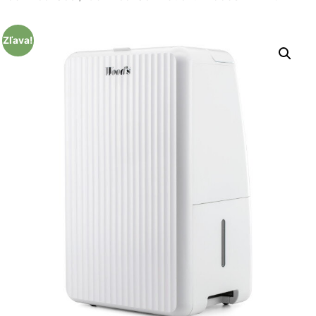
Zľava!
Nevyhnutné
Tieto súbory
cookie nie sú
voliteľné. Sú
potrebné pre
fungovanie
webovej
stránky.
Štatistiky
Aby sme