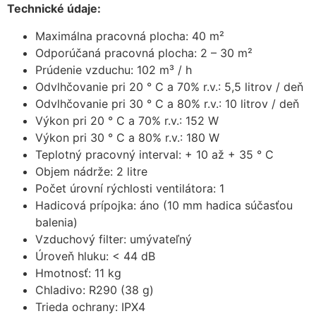
Technické údaje:
Maximálna pracovná plocha: 40 m²
Odporúčaná pracovná plocha: 2 – 30 m²
Prúdenie vzduchu: 102 m³ / h
Odvlhčovanie pri 20 ° C a 70% r.v.: 5,5 litrov / deň
Odvlhčovanie pri 30 ° C a 80% r.v.: 10 litrov / deň
Výkon pri 20 ° C a 70% r.v.: 152 W
Výkon pri 30 ° C a 80% r.v.: 180 W
Teplotný pracovný interval: + 10 až + 35 ° C
Objem nádrže: 2 litre
Počet úrovní rýchlosti ventilátora: 1
Hadicová prípojka: áno (10 mm hadica súčasťou
balenia)
Vzduchový filter: umývateľný
Úroveň hluku: < 44 dB
Hmotnosť: 11 kg
Chladivo: R290 (38 g)
Trieda ochrany: IPX4