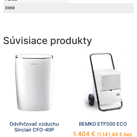
biela
Súvisiace produkty
Odvlhčovač vzduchu
REMKO ETF500 ECO
Sinclair CFO-40P
1.404
€
(
1.141,46
€
bez