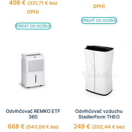
408
€
(
331,71
€
bez
DPH)
DPH)
PRIDAŤ DO KOŠÍKA
PRIDAŤ DO KOŠÍKA
Odvlhčovač REMKO ETF
Odvlhčovač vzduchu
360
StadlerForm THEO
668
€
249
€
(
543,09
€
bez
(
202,44
€
bez