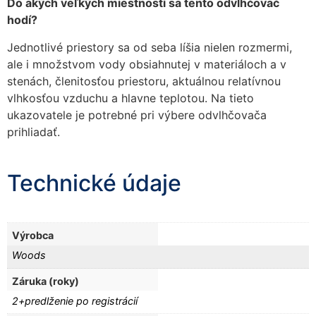
Do akých veľkých miestností sa tento odvlhčovač
hodí?
Jednotlivé priestory sa od seba líšia nielen rozmermi,
ale i množstvom vody obsiahnutej v materiáloch a v
stenách, členitosťou priestoru, aktuálnou relatívnou
vlhkosťou vzduchu a hlavne teplotou. Na tieto
ukazovatele je potrebné pri výbere odvlhčovača
prihliadať.
Technické údaje
Výrobca
Woods
Záruka (roky)
2+predlženie po registrácií