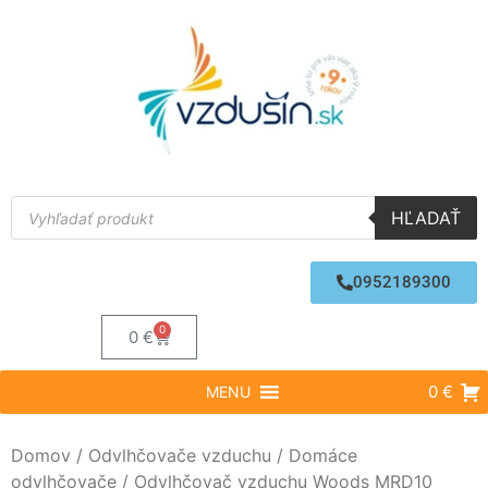
HĽADAŤ
0952189300
0
0
€
0 €
MENU
Domov
/
Odvlhčovače vzduchu
/
Domáce
odvlhčovače
/ Odvlhčovač vzduchu Woods MRD10