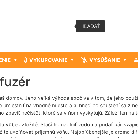
HĽADAŤ
ENIE
VYKUROVANIE
VYSÚŠANIE
fuzér
áš domov. Jeho veľká výhoda spočíva v tom, že jeho použí
 umiestniť na vhodné miesto a aj hneď po spustení sa z neh
zbaviť nečistôt, ktoré sa v ňom vyskytujú. Záleží len na t
 to vôbec zložité. Stačí ho naplniť vodou a pridať pár kva
ite uvoľňovať príjemnú vôňu. Najobľúbenejšie je aróma difuz