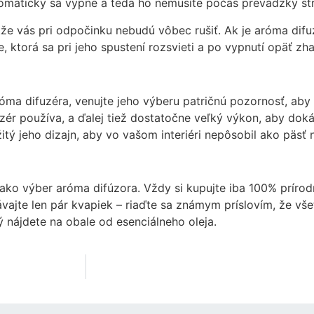
omaticky sa vypne a teda ho nemusíte počas prevádzky str
 takže vás pri odpočinku nebudú vôbec rušiť. Ak je aróma di
, ktorá sa pri jeho spustení rozsvieti a po vypnutí opäť zh
a difuzéra, venujte jeho výberu patričnú pozornosť, aby st
zér používa, a ďalej tiež dostatočne veľký výkon, aby doká
tý jeho dizajn, aby vo vašom interiéri nepôsobil ako päsť 
Nevyhnutné
Tieto súbory
cookie nie sú
ako výber aróma difúzora. Vždy si kupujte iba 100% prírodn
voliteľné. Sú
ajte len pár kvapiek – riaďte sa známym príslovím, že všet
potrebné pre
ý nájdete na obale od esenciálneho oleja.
fungovanie
webovej
stránky.
Štatistiky
Aby sme