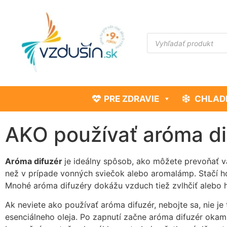
PRE ZDRAVIE
CHLAD
AKO používať aróma di
Aróma difuzér
je ideálny spôsob, ako môžete prevoňať v
než v prípade vonných sviečok alebo aromalámp. Stačí ho
Mnohé aróma difuzéry dokážu vzduch tiež zvlhčiť alebo ho 
Ak neviete ako používať aróma difuzér, nebojte sa, nie je
esenciálneho oleja. Po zapnutí začne aróma difuzér okamž