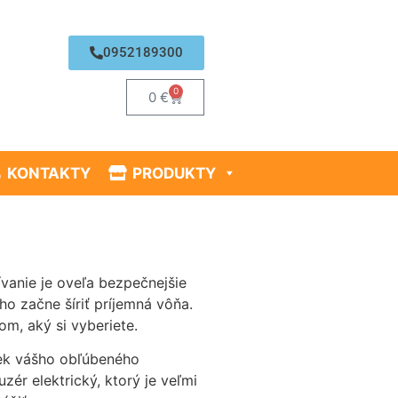
0952189300
0
0
€
KONTAKTY
PRODUKTY
vanie je oveľa bezpečnejšie
o začne šíriť príjemná vôňa.
om, aký si vyberiete.
piek vášho obľúbeného
ér elektrický, ktorý je veľmi