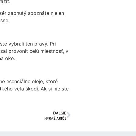
ážiť.
fuzér zapnutý spoznáte nielen
asne.
e vybrali ten pravý. Pri
zal provonit celú miestnosť, v
na oko.
é esenciálne oleje, ktoré
kého veľa škodí. Ak si nie ste
ĎALŠIE
INFRAŽIARIČE