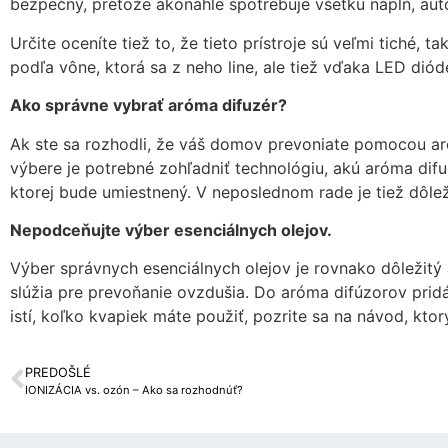
bezpečný, pretože akonáhle spotrebuje všetku náplň, aut
Určite oceníte tiež to, že tieto prístroje sú veľmi tiché,
podľa vône, ktorá sa z neho line, ale tiež vďaka LED dióde
Ako správne vybrať aróma difuzér?
Ak ste sa rozhodli, že váš domov prevoniate pomocou aróm
výbere je potrebné zohľadniť technológiu, akú aróma difu
ktorej bude umiestnený. V neposlednom rade je tiež dôleži
Nepodceňujte výber esenciálnych olejov.
Výber správnych esenciálnych olejov je rovnako dôležitý 
slúžia pre prevoňanie ovzdušia. Do aróma difúzorov pridáv
istí, koľko kvapiek máte použiť, pozrite sa na návod, ktor
PREDOŠLÉ
IONIZÁCIA vs. ozón – Ako sa rozhodnúť?