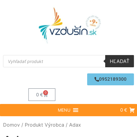
HĽADAŤ
0952189300
0
0
€
0 €
MENU
Domov
/ Produkt Výrobca / Adax