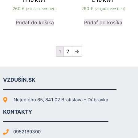
H 10 KWT
L 10 KWT
260
€
260
€
(
211,38
€
bez DPH)
(
211,38
€
bez DPH)
Pridať do košíka
Pridať do košíka
1
2
→
VZDUŠÍN.SK
Nejedlého 65, 841 02 Bratislava – Dúbravka
KONTAKTY
0952189300