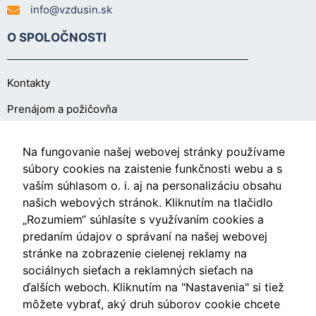
info@vzdusin.sk
O SPOLOČNOSTI
Kontakty
Prenájom a požičovňa
O NÁKUPE
Na fungovanie našej webovej stránky používame
súbory cookies na zaistenie funkčnosti webu a s
vaším súhlasom o. i. aj na personalizáciu obsahu
Obchodné podmienky
našich webových stránok. Kliknutím na tlačidlo
Ochrana osobných údajov
„Rozumiem“ súhlasíte s využívaním cookies a
predaním údajov o správaní na našej webovej
Nastavenia cookies
stránke na zobrazenie cielenej reklamy na
sociálnych sieťach a reklamných sieťach na
ďalších weboch. Kliknutím na "Nastavenia" si tiež
môžete vybrať, aký druh súborov cookie chcete
Videá