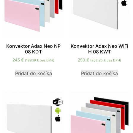
Konvektor Adax Neo NP
Konvektor Adax Neo WiFi
08 KDT
H 08 KWT
245
€
250
€
(
199,19
€
bez DPH)
(
203,25
€
bez DPH)
Pridať do košíka
Pridať do košíka