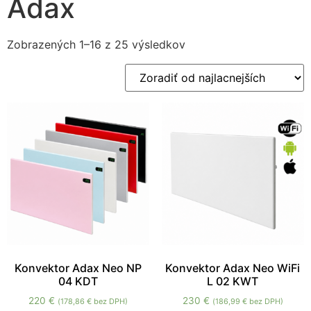
Adax
Zobrazených 1–16 z 25 výsledkov
Nevyhnutné
Tieto súbory
cookie nie sú
voliteľné. Sú
potrebné pre
fungovanie
webovej
stránky.
Konvektor Adax Neo NP
Konvektor Adax Neo WiFi
04 KDT
L 02 KWT
Štatistiky
220
€
230
€
(
178,86
€
bez DPH)
(
186,99
€
bez DPH)
Aby sme