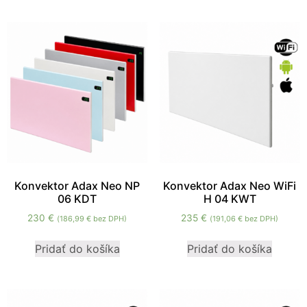
cookies, some
functionality will
disappear from
the website.
Marketing
Aby naša
stránka
počas vašej
návštevy
fungovala
čo
Konvektor Adax Neo NP
Konvektor Adax Neo WiFi
najlepšie.
06 KDT
H 04 KWT
Ak tieto
230
€
235
€
(
186,99
€
bez DPH)
(
191,06
€
bez DPH)
súbory
cookie
Pridať do košíka
Pridať do košíka
odmietnete,
niektoré
funkcie z
webovej
stránky