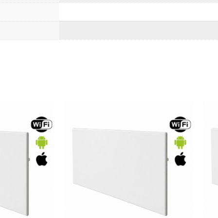
zmiznú.