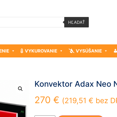
HĽADAŤ
ENIE
VYKUROVANIE
VYSÚŠANIE
Konvektor Adax Neo 
270
€
(
219,51
€
bez D