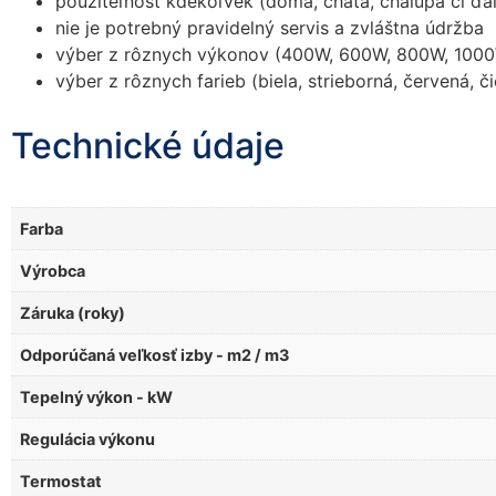
použiteľnosť kdekoľvek (doma, chata, chalupa či ďal
nie je potrebný pravidelný servis a zvláštna údržba
výber z rôznych výkonov (400W, 600W, 800W, 100
výber z rôznych farieb (biela, strieborná, červená, č
Technické údaje
Farba
Výrobca
Záruka (roky)
Odporúčaná veľkosť izby - m2 / m3
Tepelný výkon - kW
Regulácia výkonu
Termostat