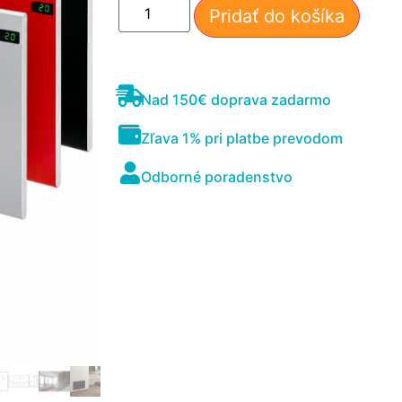
Pridať do košíka
Nad 150€ doprava zadarmo
Zľava 1% pri platbe prevodom
Odborné poradenstvo
Nevyhnutné
Tieto súbory
cookie nie sú
voliteľné. Sú
potrebné pre
fungovanie
webovej
stránky.
Štatistiky
Aby sme