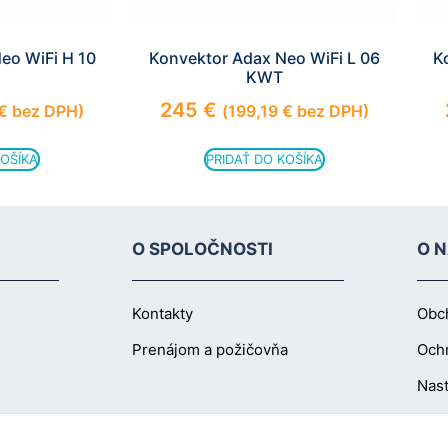
eo WiFi H 10
Konvektor Adax Neo WiFi L 06
K
KWT
245
€
€
bez DPH)
(
199,19
€
bez DPH)
KOŠÍKA
PRIDAŤ DO KOŠÍKA
O SPOLOČNOSTI
O 
Kontakty
Obc
Prenájom a požičovňa
Och
Nast