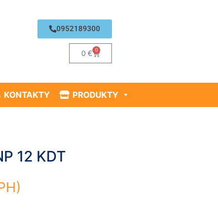
0952189300
0
0
€
KONTAKTY
PRODUKTY
NP 12 KDT
PH)