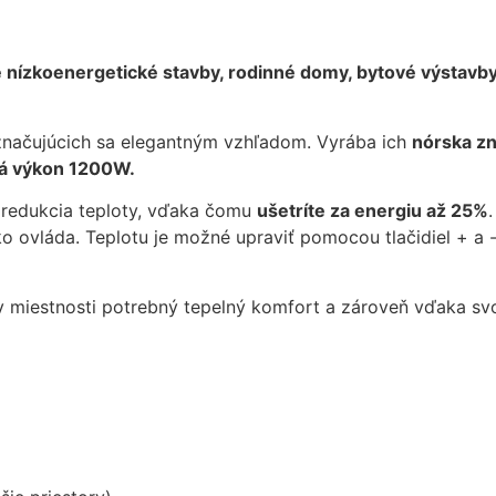
mohli
zlepšiť
funkčnosť
nízkoenergetické stavby, rodinné domy, bytové výstavby
a štruktúru
webovej
stránky na
značujúcich sa elegantným vzhľadom. Vyrába ich
nórska z
základe
á výkon 1200W.
spôsobu
používania
 redukcia teploty, vďaka čomu
ušetríte za energiu až 25%
webovej
 ovláda. Teplotu je možné upraviť pomocou tlačidiel + a -.
stránky.
e v miestnosti potrebný tepelný komfort a zároveň vďaka
Používateľská
spokojnosť
In order for our
website to
perform as well
as possible
during your
visit. If you
refuse these