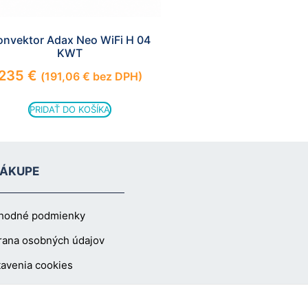
onvektor Adax Neo WiFi H 04
KWT
235
€
(
191,06
€
bez DPH)
PRIDAŤ DO KOŠÍKA
NÁKUPE
hodné podmienky
rana osobných údajov
avenia cookies