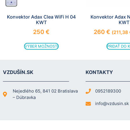
Konvektor Adax Clea WiFi H 04
Konvektor Adax N
KWT
KWT
250
€
260
€
(
211,38
VÝBER MOŽNOSTÍ
PRIDAŤ DO 
VZDUŠÍN.SK
KONTAKTY
Nejedlého 65, 841 02 Bratislava
0952189300
– Dúbravka
info@vzdusin.sk