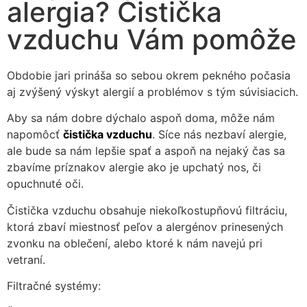
alergia? Čistička
vzduchu Vám pomôže
Obdobie jari prináša so sebou okrem pekného počasia
aj zvýšený výskyt alergií a problémov s tým súvisiacich.
Aby sa nám dobre dýchalo aspoň doma, môže nám
napomôcť
čistička vzduchu
.
Síce nás nezbaví alergie,
Nevyhnutné
ale bude sa nám lepšie spať a aspoň na nejaký čas sa
Tieto súbory
zbavíme príznakov alergie ako je upchatý nos, či
cookie nie sú
opuchnuté oči.
voliteľné. Sú
potrebné pre
Čistička vzduchu obsahuje niekoľkostupňovú filtráciu,
fungovanie
ktorá zbaví miestnosť peľov a alergénov prinesených
webovej
zvonku na oblečení, alebo ktoré k nám navejú pri
stránky.
vetraní.
Filtračné systémy:
Štatistiky
Aby sme