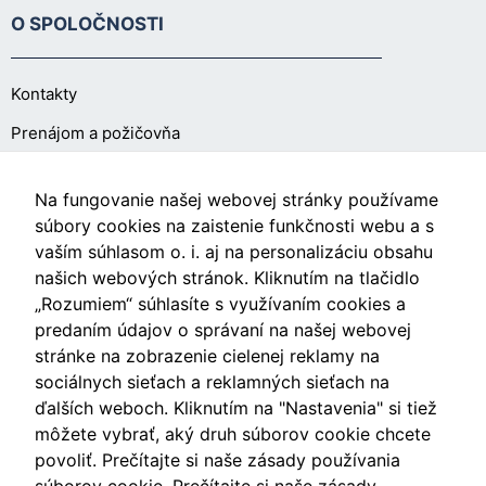
zmiznú.
O SPOLOČNOSTI
Kontakty
Prenájom a požičovňa
O NÁKUPE
Na fungovanie našej webovej stránky používame
súbory cookies na zaistenie funkčnosti webu a s
vaším súhlasom o. i. aj na personalizáciu obsahu
Obchodné podmienky
našich webových stránok. Kliknutím na tlačidlo
Ochrana osobných údajov
„Rozumiem“ súhlasíte s využívaním cookies a
predaním údajov o správaní na našej webovej
Nastavenia cookies
stránke na zobrazenie cielenej reklamy na
sociálnych sieťach a reklamných sieťach na
ďalších weboch. Kliknutím na "Nastavenia" si tiež
môžete vybrať, aký druh súborov cookie chcete
Videá
povoliť. Prečítajte si naše zásady používania