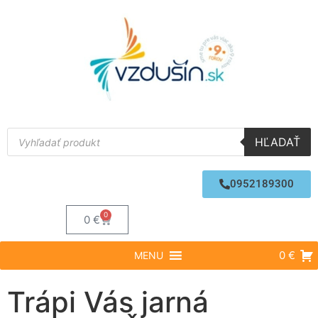
HĽADAŤ
0952189300
0
0
€
0 €
MENU
Trápi Vás jarná