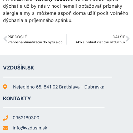
cookies, some
dýchať a už by nás v noci nemali obťažovať príznaky
functionality will
alergie a my si môžeme aspoň doma užiť pocit voľného
disappear from
dýchania a príjemného spánku.
the website.
PREDOŠLÉ
ĎALŠIE
Prenosná klimatizácia do bytu a domu (výhody a nevýhody oproti montovanej klimatizácii)
Ako si vybrať čističku vzduchu?
Marketing
Aby naša
stránka
počas vašej
VZDUŠÍN.SK
návštevy
fungovala
čo
najlepšie.
Nejedlého 65, 841 02 Bratislava – Dúbravka
Ak tieto
súbory
KONTAKTY
cookie
odmietnete,
niektoré
0952189300
funkcie z
webovej
info@vzdusin.sk
stránky