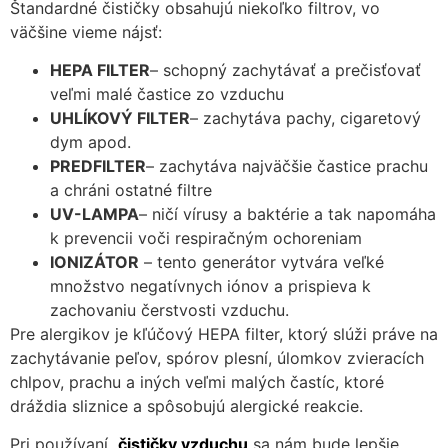
Štandardné čističky obsahujú niekoľko filtrov, vo
mohli
väčšine vieme nájsť:
zlepšiť
funkčnosť
HEPA FILTER
– schopný zachytávať a prečisťovať
a štruktúru
veľmi malé častice zo vzduchu
webovej
UHL
ÍKOVÝ
FILTER
– zachytáva pachy, cigaretový
stránky na
základe
dym apod.
spôsobu
PREDFILTER
– zachytáva najväčšie častice prachu
používania
a chráni ostatné filtre
webovej
UV-LAMPA
– ničí vírusy a baktérie a tak napomáha
stránky.
k prevencii voči respiračným ochoreniam
IONIZ
ÁTOR
– tento generátor vytvára veľké
Používateľská
množstvo negatívnych iónov a prispieva k
spokojnosť
zachovaniu čerstvosti vzduchu.
In order for our
Pre alergikov je kľúčový HEPA filter, ktorý slúži práve na
website to
zachytávanie peľov, spórov plesní, úlomkov zvieracích
perform as well
chlpov, prachu a iných veľmi malých častíc, ktoré
as possible
dráždia sliznice a spôsobujú alergické reakcie.
during your
visit. If you
Pri používaní
čističky vzduchu
sa nám bude lepšie
refuse these