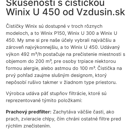
Skúsenosti s čističkou
Winix U 450 od Vzdusin.sk
Čističky Winix sú dostupné v troch rôznych
modeloch, a to Winix P150, Winix U 300 a Winix U
450. My sme si pre naše účely vybrali najväčšiu a
zároveň najvýkonnejšiu, a to Winix U 450. Udávaný
výkon 492 m³/h postačuje na prečistenie miestnosti s
objemom do 200 m³, pre osoby trpiace niektorou
Nevyhnutné
formou alergie, alebo astmou do 100 m³. Čistička na
Tieto súbory
prvý pohľad zaujme slušným designom, ktorý
cookie nie sú
voliteľné. Sú
nepôsobí rušivo takmer v žiadnom type priestoru.
potrebné pre
fungovanie
Výrobca udáva päť stupňov filtrácie, ktoré sú
webovej
reprezentované týmito položkami:
stránky.
Prachový predfilter:
Zachytáva väčšie časti, ako
prach, zvieracie chlpy, čím chráni ostatné filtre pred
Štatistiky
rýchlim znečistením.
Aby sme