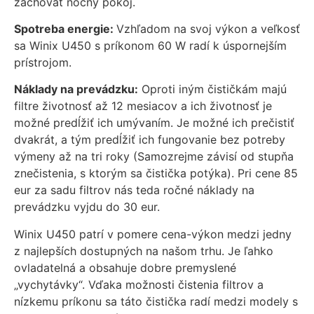
zachovať nočný pokoj.
zmiznú.
Spotreba energie:
Vzhľadom na svoj výkon a veľkosť
sa Winix U450 s príkonom 60 W radí k úspornejším
prístrojom.
Náklady na prevádzku:
Oproti iným čističkám majú
filtre životnosť až 12 mesiacov a ich životnosť je
možné predĺžiť ich umývaním. Je možné ich prečistiť
dvakrát, a tým predĺžiť ich fungovanie bez potreby
výmeny až na tri roky (Samozrejme závisí od stupňa
znečistenia, s ktorým sa čistička potýka). Pri cene 85
eur za sadu filtrov nás teda ročné náklady na
prevádzku vyjdu do 30 eur.
Winix U450 patrí v pomere cena-výkon medzi jedny
z najlepších dostupných na našom trhu. Je ľahko
ovladatelná a obsahuje dobre premyslené
„vychytávky“. Vďaka možnosti čistenia filtrov a
nízkemu príkonu sa táto čistička radí medzi modely s