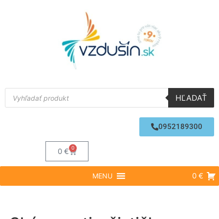
HĽADAŤ
0952189300
0
0
€
0 €
MENU