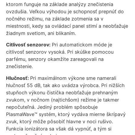
ktorom funguje na základe analýzy znečistenia
cookies, some
ovzdušia. Veľkou výhodou je schopnosť prepnúť do
functionality will
disappear from
nočného režimu, na základe zotmenia sa v
the website.
miestnosti, kedy sa ovládací panel stlmí a neobťažuje
žiadnym svetlom, ani blikaním.
Marketing
Citlivosť senzorov:
Pri automatickom móde je
Aby naša
citlivosť senzorov vysoká. Pri skúške pomocou
stránka
parfému, senzory okamžite zareagovali na
počas vašej
znečistenie.
návštevy
fungovala
Hlučnosť:
Pri maximálnom výkone sme namerali
čo
hlučnosť 55 dB, tak ako uvádza výrobca. Pri nižších
najlepšie.
stupňoch výkonu čistička neobťažuje prehnaným
Ak tieto
súbory
zvukom, v nočnom (najtichšom) režime je takmer
cookie
nepočuteľná. Jediný problém spôsobuje
odmietnete,
PlasmaWave™ systém, ktorý vydáva mierne škrípavý
niektoré
zvuk, ktorý môže pôsobiť hlavne v noci rušivo.
funkcie z
Funkcia ionizátora sa však dá vypnúť, a tým si
webovej
stránky