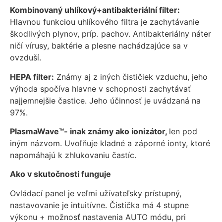
mohli
Kombinovaný uhlíkový+antibakteriální filter:
zlepšiť
Hlavnou funkciou uhlíkového filtra je zachytávanie
funkčnosť
škodlivých plynov, príp. pachov. Antibakteriálny náter
a štruktúru
ničí vírusy, baktérie a plesne nachádzajúce sa v
webovej
ovzduší.
stránky na
základe
HEPA filter:
Známy aj z iných čističiek vzduchu, jeho
spôsobu
používania
výhoda spočíva hlavne v schopnosti zachytávať
webovej
najjemnejšie častice. Jeho účinnosť je uvádzaná na
stránky.
97%.
PlasmaWave™- inak známy ako ionizátor,
len pod
Používateľská
iným názvom. Uvoľňuje kladné a záporné ionty, ktoré
spokojnosť
napomáhajú k zhlukovaniu častíc.
In order for our
website to
Ako v skutočnosti funguje
perform as well
as possible
Ovládací panel je veľmi užívateľsky prístupný,
during your
nastavovanie je intuitívne. Čistička má 4 stupne
visit. If you
výkonu + možnosť nastavenia AUTO módu, pri
refuse these