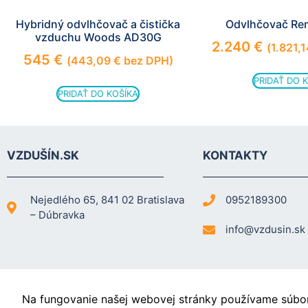
Hybridný odvlhčovač a čistička
Odvlhčovač Re
vzduchu Woods AD30G
2.240
€
(
1.821,
545
€
(
443,09
€
bez DPH)
PRIDAŤ DO 
PRIDAŤ DO KOŠÍKA
VZDUŠÍN.SK
KONTAKTY
Nejedlého 65, 841 02 Bratislava
0952189300
– Dúbravka
info@vzdusin.sk
Na fungovanie našej webovej stránky používame súbory