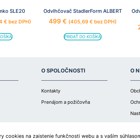
mko SLE20
Odvlhčovač StadlerForm ALBERT
Odv
499
€
14
€
bez DPH)
(
405,69
€
bez DPH)
KOŠÍKA
PRIDAŤ DO KOŠÍKA
O SPOLOČNOSTI
O 
Kontakty
Obc
Prenájom a požičovňa
Och
Nast
 cookies na zaistenie funkčnosti webu a s vaším súhlasom 