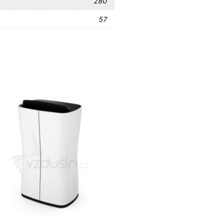
280
57