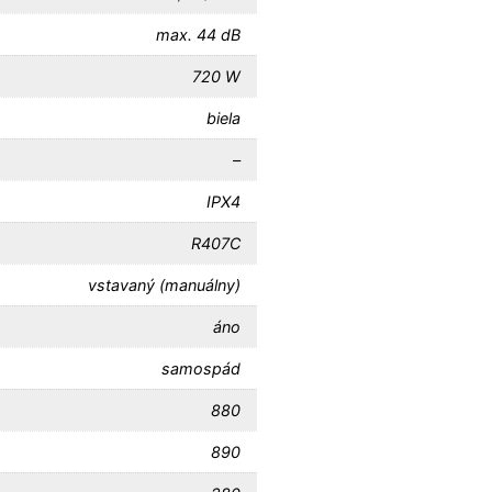
max. 44 dB
720 W
biela
–
IPX4
R407C
vstavaný (manuálny)
áno
samospád
880
890