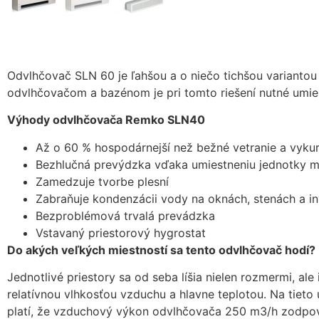
Odvlhčovač SLN 60 je ľahšou a o niečo tichšou variantou
odvlhčovačom a bazénom je pri tomto riešení nutné umiest
Výhody odvlhčovača Remko SLN40
Až o 60 % hospodárnejší než bežné vetranie a vyku
Bezhlučná prevýdzka vďaka umiestneniu jednotky m
Zamedzuje tvorbe plesní
Zabraňuje kondenzácii vody na oknách, stenách a in
Bezproblémová trvalá prevádzka
Vstavaný priestorový hygrostat
Do akých veľkých miestností sa tento odvlhčovač hodí?
Jednotlivé priestory sa od seba líšia nielen rozmermi, al
relatívnou vlhkosťou vzduchu a hlavne teplotou. Na tiet
platí, že vzduchový výkon odvlhčovača 250 m3/h zodpo