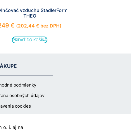
lhčovač vzduchu StadlerForm
THEO
249
€
(
202,44
€
bez DPH)
PRIDAŤ DO KOŠÍKA
NÁKUPE
hodné podmienky
rana osobných údajov
avenia cookies
o. i. aj na