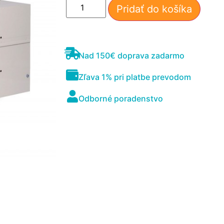
Pridať do košíka
Nad 150€ doprava zadarmo
Zľava 1% pri platbe prevodom
Odborné poradenstvo
Nevyhnutné
Tieto súbory
cookie nie sú
voliteľné. Sú
potrebné pre
fungovanie
webovej
stránky.
Štatistiky
Aby sme