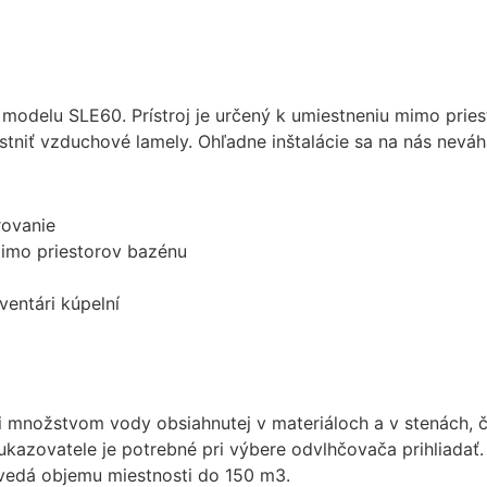
mohli
zlepšiť
funkčnosť
a štruktúru
webovej
 modelu SLE60. Prístroj je určený k umiestneniu mimo prie
stránky na
niť vzduchové lamely. Ohľadne inštalácie sa na nás neváha
základe
spôsobu
používania
webovej
rovanie
stránky.
imo priestorov bazénu
ventári kúpelní
Používateľská
spokojnosť
In order for our
website to
perform as well
as possible
e i množstvom vody obsiahnutej v materiáloch a v stenách, č
during your
o ukazovatele je potrebné pri výbere odvlhčovača prihliada
visit. If you
vedá objemu miestnosti do 150 m3.
refuse these