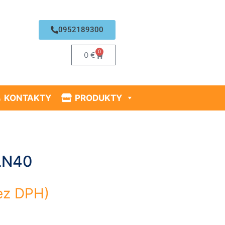
0952189300
0
0
€
KONTAKTY
PRODUKTY
LN40
z DPH)