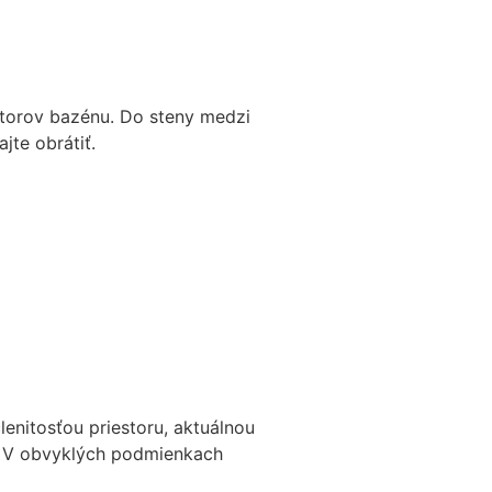
storov bazénu. Do steny medzi
jte obrátiť.
lenitosťou priestoru, aktuálnou
ť. V obvyklých podmienkach