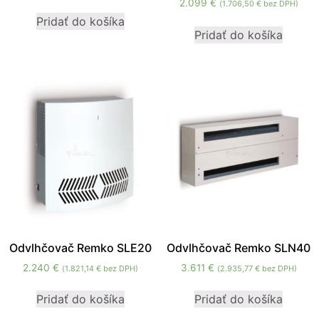
2.099
€
(
1.706,50
€
bez DPH)
mohli
Pridať do košíka
zlepšiť
Pridať do košíka
funkčnosť
a štruktúru
webovej
stránky na
základe
spôsobu
používania
webovej
stránky.
Používateľská
spokojnosť
In order for our
website to
Odvlhčovač Remko SLE20
Odvlhčovač Remko SLN40
perform as well
2.240
€
3.611
€
(
1.821,14
€
bez DPH)
(
2.935,77
€
bez DPH)
as possible
during your
Pridať do košíka
Pridať do košíka
visit. If you
refuse these