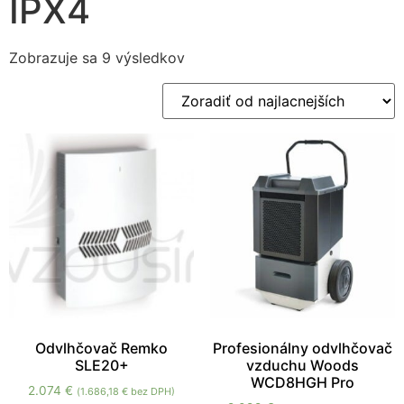
IPX4
Zobrazuje sa 9 výsledkov
Nevyhnutné
Tieto súbory
cookie nie sú
voliteľné. Sú
potrebné pre
fungovanie
webovej
stránky.
Odvlhčovač Remko
Profesionálny odvlhčovač
SLE20+
vzduchu Woods
Štatistiky
WCD8HGH Pro
2.074
€
(
1.686,18
€
bez DPH)
Aby sme