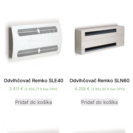
cookies, some
functionality will
disappear from
the website.
Marketing
Aby naša
stránka
počas vašej
návštevy
fungovala
čo
Odvlhčovač Remko SLE40
Odvlhčovač Remko SLN60
najlepšie.
3.611
€
4.259
€
(
2.935,77
€
bez DPH)
(
3.462,60
€
bez DPH)
Ak tieto
súbory
Pridať do košíka
Pridať do košíka
cookie
odmietnete,
niektoré
funkcie z
webovej
stránky