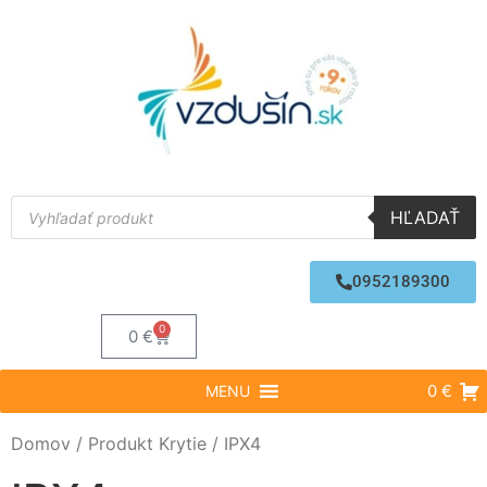
HĽADAŤ
0952189300
0
0
€
0 €
MENU
Domov
/ Produkt Krytie / IPX4