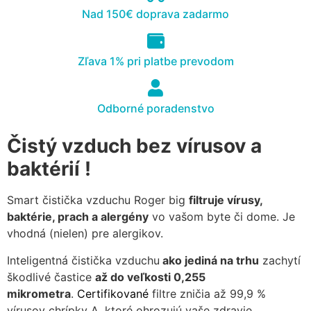
cookies, some
Nad 150€ doprava zadarmo
functionality will
disappear from
the website.
Zľava 1% pri platbe prevodom
Marketing
Odborné poradenstvo
Aby naša
stránka
Čistý vzduch bez vírusov a
počas vašej
návštevy
baktérií !
fungovala
čo
najlepšie.
Smart čistička vzduchu Roger big
filtruje vírusy,
Ak tieto
baktérie, prach a alergény
vo vašom byte či dome. Je
súbory
vhodná (nielen) pre alergikov.
cookie
odmietnete,
Inteligentná čistička vzduchu
ako jediná na trhu
zachytí
niektoré
škodlivé častice
až do veľkosti 0,255
funkcie z
mikrometra
.
Certifikované
filtre zničia až 99,9 %
webovej
vírusov chrípky A, ktoré ohrozujú vaše zdravie.
stránky