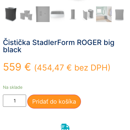
mohli
zlepšiť
funkčnosť
a štruktúru
webovej
stránky na
základe
Čistička StadlerForm ROGER big
spôsobu
black
používania
webovej
stránky.
559
€
(
454,47
€
bez DPH)
Používateľská
Na sklade
spokojnosť
In order for our
website to
Pridať do košíka
perform as well
as possible
during your
visit. If you
refuse these