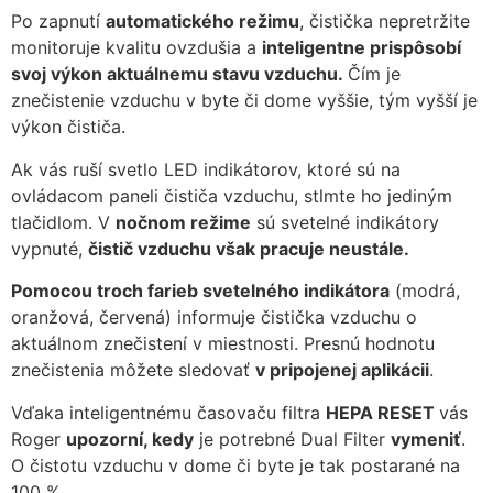
Po zapnutí
automatického režimu
, čistička nepretržite
monitoruje kvalitu ovzdušia a
inteligentne prispôsobí
svoj výkon aktuálnemu stavu vzduchu.
Čím je
znečistenie vzduchu v byte či dome vyššie, tým vyšší je
výkon čističa.
Ak vás ruší svetlo LED indikátorov, ktoré sú na
ovládacom paneli čističa vzduchu, stlmte ho jediným
tlačidlom. V
nočnom režime
sú svetelné indikátory
vypnuté,
čistič vzduchu však pracuje neustále.
Pomocou troch farieb svetelného indikátora
(modrá,
oranžová, červená) informuje čistička vzduchu o
aktuálnom znečistení v miestnosti. Presnú hodnotu
znečistenia môžete sledovať
v pripojenej aplikácii
.
Vďaka inteligentnému časovaču filtra
HEPA RESET
vás
Roger
upozorní, kedy
je potrebné Dual Filter
vymeniť
.
O čistotu vzduchu v dome či byte je tak postarané na
100 %.