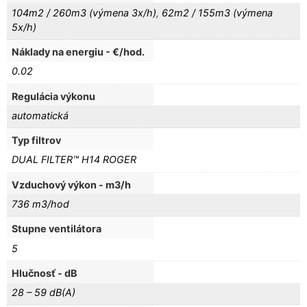
104m2 / 260m3 (výmena 3x/h)
,
62m2 / 155m3 (výmena
5x/h)
Náklady na energiu - €/hod.
0.02
Regulácia výkonu
automatická
Typ filtrov
DUAL FILTER™ H14 ROGER
Vzduchový výkon - m3/h
736 m3/hod
Stupne ventilátora
5
Hlučnosť - dB
28 – 59 dB(A)