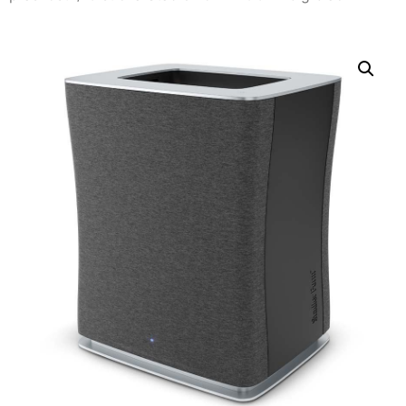
Nevyhnutné
Tieto súbory
cookie nie sú
voliteľné. Sú
potrebné pre
fungovanie
webovej
stránky.
Štatistiky
Aby sme