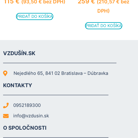
115
€
259
€
(
93,50
€
bez DPH)
(
210,57
€
bez
DPH)
PRIDAŤ DO KOŠÍKA
PRIDAŤ DO KOŠÍKA
VZDUŠÍN.SK
Nejedlého 65, 841 02 Bratislava – Dúbravka
KONTAKTY
0952189300
info@vzdusin.sk
O SPOLOČNOSTI