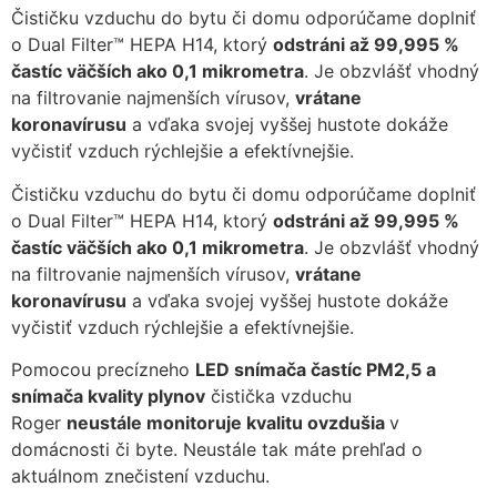
Čističku vzduchu do bytu či domu odporúčame doplniť
o Dual Filter™ HEPA H14, ktorý
odstráni až 99,995 %
častíc väčších ako 0,1 mikrometra
. Je obzvlášť vhodný
na filtrovanie najmenších vírusov,
vrátane
koronavírusu
a vďaka svojej vyššej hustote dokáže
vyčistiť vzduch rýchlejšie a efektívnejšie.
Čističku vzduchu do bytu či domu odporúčame doplniť
o Dual Filter™ HEPA H14, ktorý
odstráni až 99,995 %
častíc väčších ako 0,1 mikrometra
. Je obzvlášť vhodný
na filtrovanie najmenších vírusov,
vrátane
koronavírusu
a vďaka svojej vyššej hustote dokáže
vyčistiť vzduch rýchlejšie a efektívnejšie.
Pomocou precízneho
LED snímača častíc PM2,5 a
snímača kvality plynov
čistička vzduchu
Roger
neustále monitoruje kvalitu ovzdušia
v
domácnosti či byte. Neustále tak máte prehľad o
aktuálnom znečistení vzduchu.