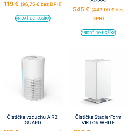
119
€
(
96,75
€
bez DPH)
545
€
(
443,09
€
bez
DPH)
PRIDAŤ DO KOŠÍKA
PRIDAŤ DO KOŠÍKA
Čistička vzduchu AIRBI
Čistička StadlerForm
GUARD
VIKTOR WHITE