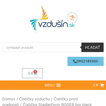
HĽADAŤ
0952189300
0
0
€
0 €
MENU
Domov
/
Čističky vzduchu
/
Čističky proti
prašnosti
/ Čistička StadlerForm ROGER big black