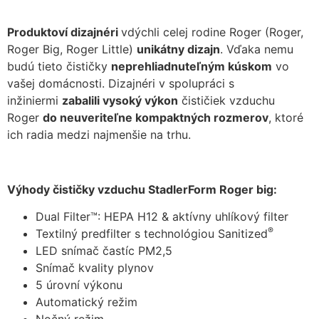
Produktoví dizajnéri
vdýchli celej rodine Roger (Roger,
Roger Big, Roger Little)
unikátny dizajn
. Vďaka nemu
budú tieto čističky
neprehliadnuteľným kúskom
vo
vašej domácnosti. Dizajnéri v spolupráci s
inžiniermi
zabalili vysoký výkon
čističiek vzduchu
Roger
do neuveriteľne kompaktných rozmerov
, ktoré
ich radia medzi najmenšie na trhu.
Výhody čističky vzduchu StadlerForm Roger big:
Dual Filter™: HEPA H12 & aktívny uhlíkový filter
®
Textilný predfilter s technológiou Sanitized
LED snímač častíc PM2,5
Snímač kvality plynov
5 úrovní výkonu
Automatický režim