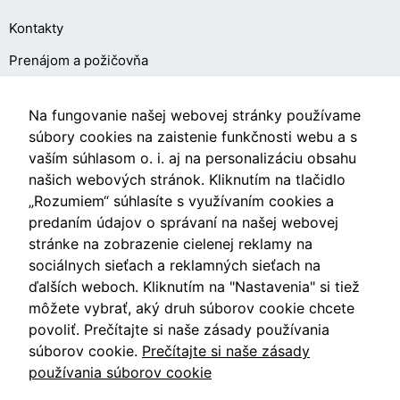
Kontakty
Prenájom a požičovňa
O NÁKUPE
Na fungovanie našej webovej stránky používame
súbory cookies na zaistenie funkčnosti webu a s
vaším súhlasom o. i. aj na personalizáciu obsahu
Obchodné podmienky
našich webových stránok. Kliknutím na tlačidlo
Ochrana osobných údajov
„Rozumiem“ súhlasíte s využívaním cookies a
predaním údajov o správaní na našej webovej
Nastavenia cookies
stránke na zobrazenie cielenej reklamy na
sociálnych sieťach a reklamných sieťach na
ďalších weboch. Kliknutím na "Nastavenia" si tiež
môžete vybrať, aký druh súborov cookie chcete
Videá
povoliť. Prečítajte si naše zásady používania
súborov cookie.
Prečítajte si naše zásady
Blog
používania súborov cookie