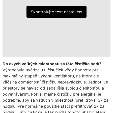
Skontrolujte text nastavení
Do akých veľkých miestností sa táto čistička hodí?
Výrobcovia uvádzajú u čističiek vždy hodnoty pre
maximálny stupeň výkonu ventilátoru, na ktorý ale
väčšina domácností čističku neprevádzkuje. Jednotlivé
priestory se naviac od seba líšia svojou členitosťou a
odvetrávaním. Pokiaľ máme čističku pre alergika, je
potrebné, aby sa vzduch v miestnosti prefiltroval 3x za
hodinu. Pre normálne použitie stačí prefiltrovať 2x za
hodinu. Táto čistička je tak podľa tohoto ukazovateľa