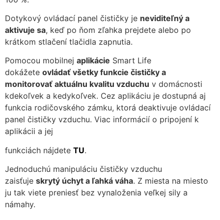
Dotykový ovládací panel čističky je
neviditeľný a
aktivuje sa
, keď po ňom zľahka prejdete alebo po
krátkom stlačení tlačidla zapnutia.
Pomocou mobilnej
aplikácie
Smart Life
dokážete
ovládať všetky funkcie čističky a
monitorovať aktuálnu kvalitu vzduchu
v domácnosti
kdekoľvek a kedykoľvek. Cez aplikáciu je dostupná aj
funkcia rodičovského zámku, ktorá deaktivuje ovládací
panel čističky vzduchu. Viac informácií o pripojení k
aplikácii a jej
funkciách nájdete
TU
.
Jednoduchú manipuláciu čističky vzduchu
zaisťuje
skrytý úchyt a ľahká váha
. Z miesta na miesto
ju tak viete preniesť bez vynaloženia veľkej sily a
námahy.