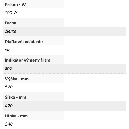
Príkon - W
100 W
Farba
čierna
Diaľkové ovládanie
nie
Indikátor výmeny filtra
áno
Výška - mm
520
Šířka - mm
420
Hĺbka - mm
340