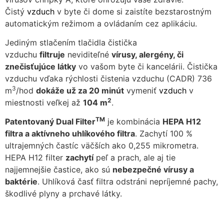
zmiznú.
Čistý
vzduch
v byte či dome si zaistíte bezstarostným
automatickým režimom a ovládaním cez aplikáciu.
Jediným stlačením tlačidla čistička
vzduchu
filtruje
neviditeľné
vírusy, alergény, či
znečisťujúce látky
vo vašom byte či kancelárii. Čistička
vzduchu vďaka rýchlosti čistenia vzduchu (CADR) 736
3
m
/hod
dokáže už za 20 minút
vymeniť
vzduch
v
2
miestnosti veľkej až
104 m
.
TM
Patentovaný Dual Filter
je kombinácia
HEPA H12
filtra a aktívneho uhlíkového filtra
. Zachytí 100 %
ultrajemných častíc väčších ako 0,255 mikrometra.
HEPA H12 filter
zachytí
peľ a prach, ale aj tie
najjemnejšie častice, ako sú
nebezpečné vírusy a
baktérie
. Uhlíková časť filtra odstráni nepríjemné pachy,
škodlivé plyny a prchavé látky.