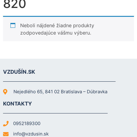
820
Neboli nájdené žiadne produkty
zodpovedajúce vášmu výberu.
Nevyhnutné
VZDUŠÍN.SK
Tieto súbory
cookie nie sú
voliteľné. Sú
potrebné pre
Nejedlého 65, 841 02 Bratislava – Dúbravka
fungovanie
webovej
KONTAKTY
stránky.
0952189300
Štatistiky
info@vzdusin.sk
Aby sme