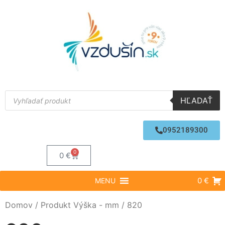
HĽADAŤ
0952189300
0
0
€
0 €
MENU
Domov
/ Produkt Výška - mm / 820