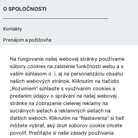
mohli
O SPOLOČNOSTI
zlepšiť
funkčnosť
a štruktúru
Kontakty
webovej
stránky na
Prenájom a požičovňa
základe
spôsobu
používania
O NÁKUPE
Na fungovanie našej webovej stránky používame
webovej
súbory cookies na zaistenie funkčnosti webu a s
stránky.
vaším súhlasom o. i. aj na personalizáciu obsahu
Obchodné podmienky
našich webových stránok. Kliknutím na tlačidlo
Používateľská
Ochrana osobných údajov
„Rozumiem“ súhlasíte s využívaním cookies a
spokojnosť
predaním údajov o správaní na našej webovej
Nastavenia cookies
In order for our
stránke na zobrazenie cielenej reklamy na
website to
sociálnych sieťach a reklamných sieťach na
perform as well
ďalších weboch. Kliknutím na "Nastavenia" si tiež
as possible
môžete vybrať, aký druh súborov cookie chcete
during your
Videá
visit. If you
povoliť. Prečítajte si naše zásady používania
refuse these