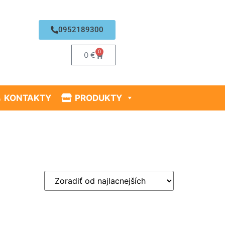
0952189300
0
0
€
KONTAKTY
PRODUKTY