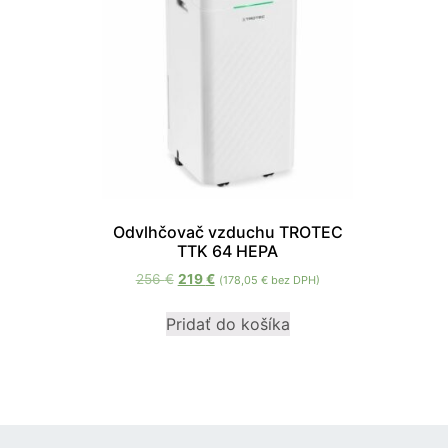
Odvlhčovač vzduchu TROTEC
TTK 64 HEPA
256
€
219
€
(
178,05
€
bez DPH)
Pridať do košíka