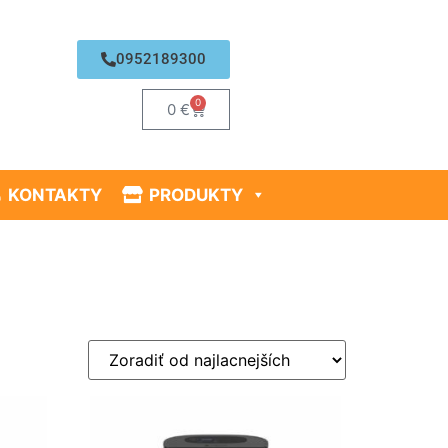
0952189300
0
0
€
KONTAKTY
PRODUKTY