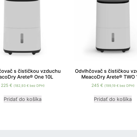
Nevyhnutné
ovač s čističkou vzduchu
Odvlhčovač s čističkou v
Tieto súbory
acoDry Arete® One 10L
MeacoDry Arete® TWO 
cookie nie sú
voliteľné. Sú
225
€
245
€
(
182,93
€
bez DPH)
(
199,19
€
bez DPH)
potrebné pre
fungovanie
Pridať do košíka
Pridať do košíka
webovej
stránky.
Štatistiky
Aby sme