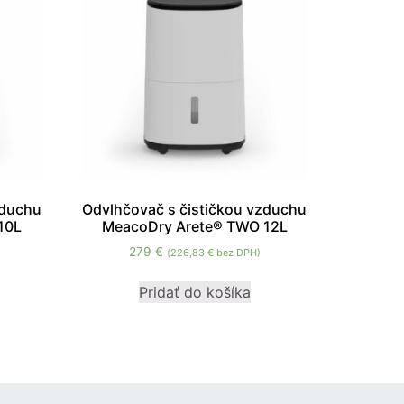
zduchu
Odvlhčovač s čističkou vzduchu
10L
MeacoDry Arete® TWO 12L
279
€
(
226,83
€
bez DPH)
Pridať do košíka