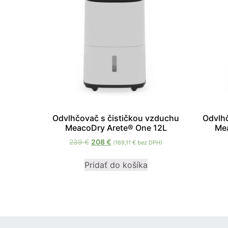
Odvlhčovač s čističkou vzduchu
Odvlhč
MeacoDry Arete® One 12L
Me
239
€
208
€
(
169,11
€
bez DPH)
Pridať do košíka