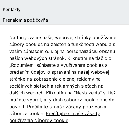
cookies, some
Kontakty
functionality will
disappear from
Prenájom a požičovňa
the website.
O NÁKUPE
Na fungovanie našej webovej stránky používame
Marketing
súbory cookies na zaistenie funkčnosti webu a s
Aby naša
vaším súhlasom o. i. aj na personalizáciu obsahu
Obchodné podmienky
stránka
našich webových stránok. Kliknutím na tlačidlo
počas vašej
Ochrana osobných údajov
„Rozumiem“ súhlasíte s využívaním cookies a
návštevy
fungovala
predaním údajov o správaní na našej webovej
Nastavenia cookies
čo
stránke na zobrazenie cielenej reklamy na
najlepšie.
sociálnych sieťach a reklamných sieťach na
Ak tieto
ďalších weboch. Kliknutím na "Nastavenia" si tiež
súbory
môžete vybrať, aký druh súborov cookie chcete
cookie
Videá
odmietnete,
povoliť. Prečítajte si naše zásady používania
niektoré
súborov cookie.
Prečítajte si naše zásady
funkcie z
Blog
používania súborov cookie
webovej
stránky