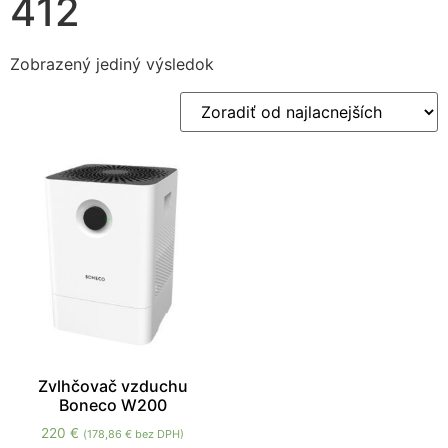
412
Zobrazený jediný výsledok
Nevyhnutné
Tieto súbory
cookie nie sú
voliteľné. Sú
potrebné pre
fungovanie
webovej
stránky.
Zvlhčovač vzduchu
Boneco W200
Štatistiky
220
€
(
178,86
€
bez DPH)
Aby sme