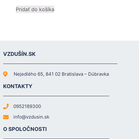
mohli
Pridať do košíka
zlepšiť
funkčnosť
a štruktúru
webovej
stránky na
základe
spôsobu
VZDUŠÍN.SK
používania
webovej
stránky.
Nejedlého 65, 841 02 Bratislava – Dúbravka
KONTAKTY
Používateľská
spokojnosť
In order for our
0952189300
website to
perform as well
info@vzdusin.sk
as possible
during your
O SPOLOČNOSTI
visit. If you
refuse these