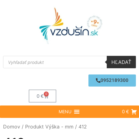
HĽADAŤ
0952189300
0
0
€
0 €
MENU
Domov
/ Produkt Výška - mm / 412