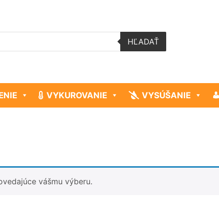
HĽADAŤ
ENIE
VYKUROVANIE
VYSÚŠANIE
ovedajúce vášmu výberu.