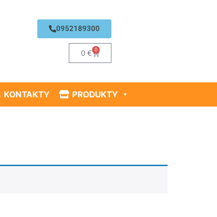
0952189300
0
0
€
KONTAKTY
PRODUKTY