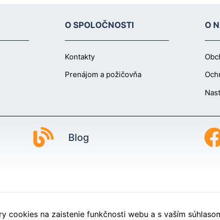
O SPOLOČNOSTI
O 
Kontakty
Obc
Prenájom a požičovňa
Och
Nast
Nevyhnutné
Tieto súbory
cookie nie sú
voliteľné. Sú
Blog
potrebné pre
fungovanie
webovej
stránky.
Štatistiky
 cookies na zaistenie funkčnosti webu a s vaším súhlasom 
Aby sme