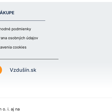
NÁKUPE
hodné podmienky
rana osobných údajov
avenia cookies
Vzdušín.sk
o. i. aj na