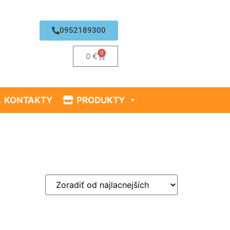
0952189300
0
0
€
KONTAKTY
PRODUKTY