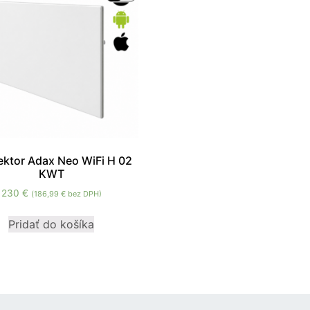
Nevyhnutné
ktor Adax Neo WiFi H 02
Tieto súbory
KWT
cookie nie sú
voliteľné. Sú
230
€
(
186,99
€
bez DPH)
potrebné pre
fungovanie
Pridať do košíka
webovej
stránky.
Štatistiky
Aby sme