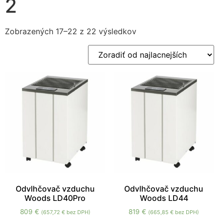
2
Zobrazených 17–22 z 22 výsledkov
Nevyhnutné
Tieto súbory
cookie nie sú
voliteľné. Sú
potrebné pre
fungovanie
webovej
stránky.
Odvlhčovač vzduchu
Odvlhčovač vzduchu
Woods LD40Pro
Woods LD44
Štatistiky
809
€
819
€
(
657,72
€
bez DPH)
(
665,85
€
bez DPH)
Aby sme