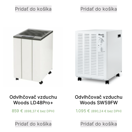
mohli
Pridať do košíka
Pridať do košíka
zlepšiť
funkčnosť
a štruktúru
webovej
stránky na
základe
spôsobu
používania
webovej
stránky.
Používateľská
spokojnosť
In order for our
Odvlhčovač vzduchu
Odvlhčovač vzduchu
website to
Woods LD48Pro+
Woods SW59FW
perform as well
859
€
1.095
€
(
698,37
€
bez DPH)
(
890,24
€
bez DPH)
as possible
during your
Pridať do košíka
Pridať do košíka
visit. If you
refuse these