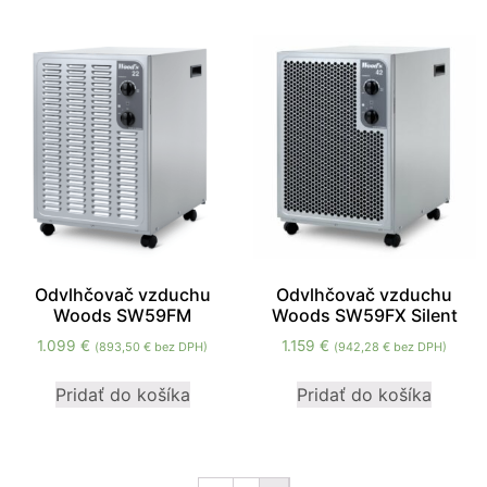
cookies, some
functionality will
disappear from
the website.
Marketing
Aby naša
stránka
počas vašej
návštevy
fungovala
čo
Odvlhčovač vzduchu
Odvlhčovač vzduchu
najlepšie.
Woods SW59FM
Woods SW59FX Silent
Ak tieto
1.099
€
1.159
€
(
893,50
€
bez DPH)
(
942,28
€
bez DPH)
súbory
cookie
Pridať do košíka
Pridať do košíka
odmietnete,
niektoré
funkcie z
webovej
stránky