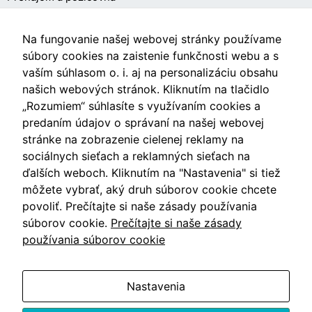
O NÁKUPE
Na fungovanie našej webovej stránky používame
súbory cookies na zaistenie funkčnosti webu a s
vaším súhlasom o. i. aj na personalizáciu obsahu
Obchodné podmienky
našich webových stránok. Kliknutím na tlačidlo
Ochrana osobných údajov
„Rozumiem“ súhlasíte s využívaním cookies a
predaním údajov o správaní na našej webovej
Nastavenia cookies
stránke na zobrazenie cielenej reklamy na
sociálnych sieťach a reklamných sieťach na
ďalších weboch. Kliknutím na "Nastavenia" si tiež
môžete vybrať, aký druh súborov cookie chcete
Videá
povoliť. Prečítajte si naše zásady používania
súborov cookie.
Prečítajte si naše zásady
Blog
používania súborov cookie
Nastavenia
Vzdušín.sk