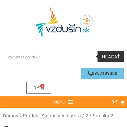
HĽADAŤ
0952189300
0
0
€
0 €
MENU
Domov
/ Produkt Stupne ventilátora /
2
/ Stránka 2