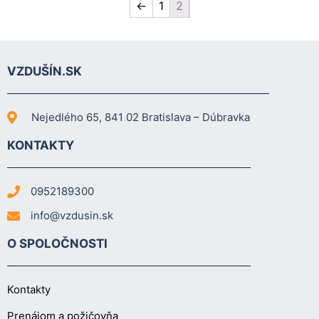
←
1
2
zmiznú.
VZDUŠÍN.SK
Nejedlého 65, 841 02 Bratislava – Dúbravka
KONTAKTY
0952189300
info@vzdusin.sk
O SPOLOČNOSTI
Kontakty
Prenájom a požičovňa