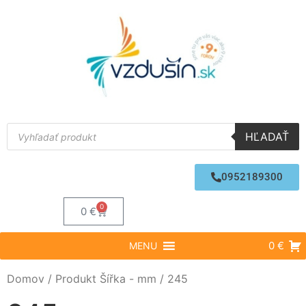
HĽADAŤ
0952189300
0
0
€
0 €
MENU
Domov
/ Produkt Šířka - mm / 245