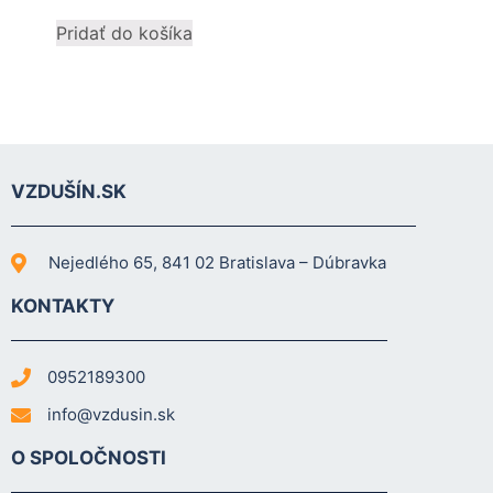
mohli
Pridať do košíka
zlepšiť
funkčnosť
a štruktúru
webovej
stránky na
základe
spôsobu
VZDUŠÍN.SK
používania
webovej
stránky.
Nejedlého 65, 841 02 Bratislava – Dúbravka
KONTAKTY
Používateľská
spokojnosť
In order for our
0952189300
website to
perform as well
info@vzdusin.sk
as possible
during your
O SPOLOČNOSTI
visit. If you
refuse these