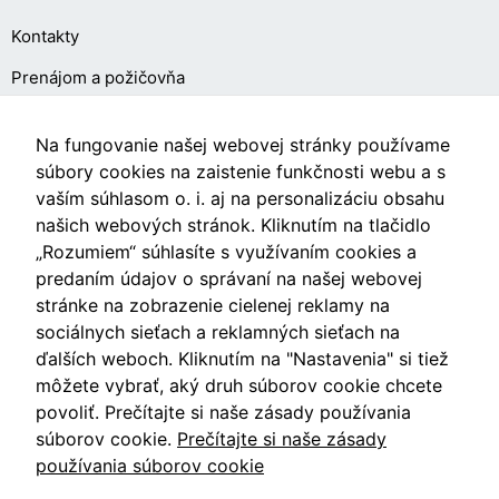
cookies, some
Kontakty
functionality will
disappear from
Prenájom a požičovňa
the website.
O NÁKUPE
Na fungovanie našej webovej stránky používame
Marketing
súbory cookies na zaistenie funkčnosti webu a s
Aby naša
vaším súhlasom o. i. aj na personalizáciu obsahu
Obchodné podmienky
stránka
našich webových stránok. Kliknutím na tlačidlo
počas vašej
Ochrana osobných údajov
„Rozumiem“ súhlasíte s využívaním cookies a
návštevy
fungovala
predaním údajov o správaní na našej webovej
Nastavenia cookies
čo
stránke na zobrazenie cielenej reklamy na
najlepšie.
sociálnych sieťach a reklamných sieťach na
Ak tieto
ďalších weboch. Kliknutím na "Nastavenia" si tiež
súbory
môžete vybrať, aký druh súborov cookie chcete
cookie
Videá
odmietnete,
povoliť. Prečítajte si naše zásady používania
niektoré
súborov cookie.
Prečítajte si naše zásady
funkcie z
Blog
používania súborov cookie
webovej
stránky