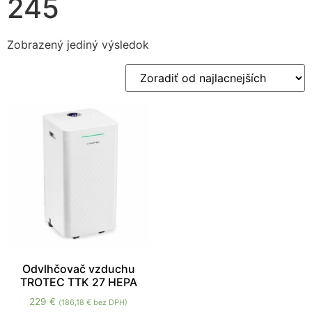
245
Zobrazený jediný výsledok
Nevyhnutné
Tieto súbory
cookie nie sú
voliteľné. Sú
potrebné pre
fungovanie
webovej
stránky.
Odvlhčovač vzduchu
TROTEC TTK 27 HEPA
Štatistiky
229
€
(
186,18
€
bez DPH)
Aby sme