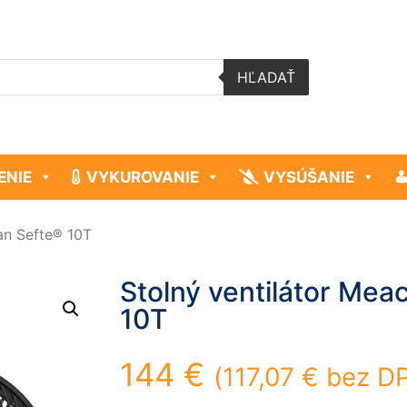
HĽADAŤ
ENIE
VYKUROVANIE
VYSÚŠANIE
an Sefte® 10T
Stolný ventilátor Mea
10T
144
€
(
117,07
€
bez D