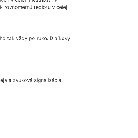
ak rovnomernú teplotu v celej
 ho tak vždy po ruke. Diaľkový
eja a zvuková signalizácia