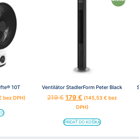
fte® 10T
Ventilátor StadlerForm Peter Black
S
219
€
179
€
€
bez DPH)
(
145,53
€
bez
DPH)
FO
PRIDAŤ DO KOŠÍKA