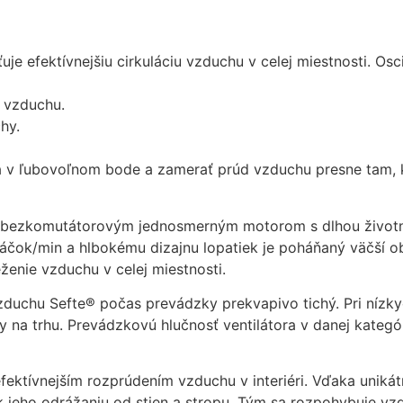
cookies, some
functionality will
disappear from
uje efektívnejšiu cirkuláciu vzduchu v celej miestnosti. Osc
the website.
u vzduchu.
hy.
Marketing
Aby naša
stránka
ora v ľubovoľnom bode a zamerať prúd vzduchu presne tam, 
počas vašej
návštevy
fungovala
m bezkomutátorovým jednosmerným motorom s dlhou život
čo
čok/min a hlbokému dizajnu lopatiek je poháňaný väčší o
najlepšie.
ženie vzduchu v celej miestnosti.
Ak tieto
súbory
duchu Sefte® počas prevádzky prekvapivo tichý. Pri nízkyc
cookie
y na trhu. Prevádzkovú hlučnosť ventilátora v danej kategór
odmietnete,
niektoré
funkcie z
efektívnejším rozprúdením vzduchu v interiéri. Vďaka uniká
webovej
k jeho odrážaniu od stien a stropu. Tým sa rozpohybuje vzd
stránky