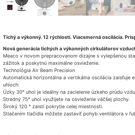
Tichý a výkonný. 12 rýchlostí. Viacsmerná oscilácia. P
Nová generácia tichých a výkonných cirkulátorov vzdu
Meaco v novom prepracovanom dizajne s vylepšenou stabi
zážitok a poskytnú maximálne osvieženie.
Technológia Air Beam Precision
Automatická horizontálna a vertikálna oscilácia zaisťuje e
uhloch:
Úzky 30° uhol je ideálny na zacielenie úzkeho prúdu vzd
Stredný 75° uhol využijete na osvieženie väčšej plochy.
Široký 120 ° zaistí pokrytie celej miestnosti.
Stlačením tlačidla môžete zastaviť pohyb ventilátora v