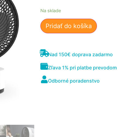
Na sklade
Pridať do košíka
Nad 150€ doprava zadarmo
Nevyhnutné
Zľava 1% pri platbe prevodom
Tieto súbory
cookie nie sú
Odborné poradenstvo
voliteľné. Sú
potrebné pre
fungovanie
webovej
stránky.
Štatistiky
Aby sme