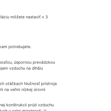
iláciu môžete nastaviť v 3
kam potrebujete.
nosťou, úspornou prevádzkou
bjem vzduchu na dlhšiu
h otáčkach hlučnosť prístroja
ii na veľmi nízkej úrovni
tnej konštrukcii prúd vzduchu
uch v celej miestnosti. V