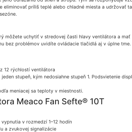
zmiznú.
 eliminovať príliš teplé alebo chladné miesta a udržovať t
 sezóne.
ý môžete uchytiť v stredovej časti hlavy ventilátora a mať
bez problémov uvidíte ovládacie tlačidlá aj v úplne tme.
 12 rýchlostí ventilátora
o jeden stupeň, kým nedosiahne stupeň 1. Podsvietenie displ
dľa meniacej sa teploty v miestnosti.
átora Meaco Fan Sefte® 10T
 vypnutia v rozmedzí 1–12 hodín
u a zvukovej signalizácie