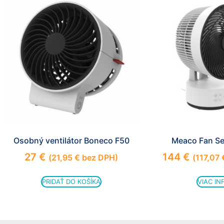
Osobný ventilátor Boneco F50
Meaco Fan Se
27
€
144
€
(
21,95
€
bez DPH)
(
117,07
PRIDAŤ DO KOŠÍKA
VIAC IN