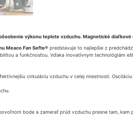
mohli
zlepšiť
funkčnosť
a štruktúru
webovej
stránky na
rispôsobenie výkonu teplote vzduchu. Magnetické diaľkové
základe
spôsobu
chu Meaco Fan Sefte®
predstavuje to najlepšie z predchádz
používania
litou a funkčnosťou. Vďaka inovatívnym technológiám ešt
webovej
stránky.
fektívnejšiu cirkuláciu vzduchu v celej miestnosti. Oscilác
Používateľská
spokojnosť
uchu.
In order for our
website to
perform as well
 ľubovoľnom bode a zamerať prúd vzduchu presne tam, kam p
as possible
during your
visit. If you
refuse these