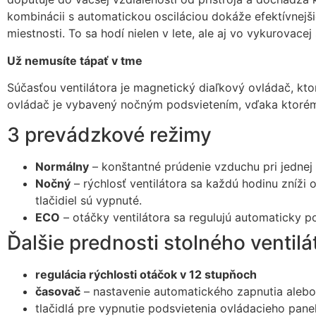
kombinácii s automatickou osciláciou dokáže efektívnejšie
miestnosti. To sa hodí nielen v lete, ale aj vo vykurovacej
Už nemusíte tápať v tme
Súčasťou ventilátora je magnetický diaľkový ovládač, ktor
ovládač je vybavený nočným podsvietením, vďaka ktorému 
3 prevádzkové režimy
Normálny
– konštantné prúdenie vzduchu pri jednej z
Nočný
– rýchlosť ventilátora sa každú hodinu zníži 
tlačidiel sú vypnuté.
ECO
– otáčky ventilátora sa regulujú automaticky po
Ďalšie prednosti stolného ventil
regulácia rýchlosti otáčok v 12 stupňoch
časovač
– nastavenie automatického zapnutia alebo
tlačidlá pre vypnutie podsvietenia ovládacieho panel