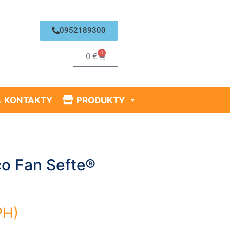
0952189300
0
0
€
KONTAKTY
PRODUKTY
co Fan Sefte®
PH)