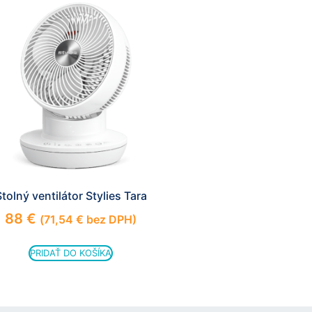
tolný ventilátor Stylies Tara
88
€
(
71,54
€
bez DPH)
PRIDAŤ DO KOŠÍKA