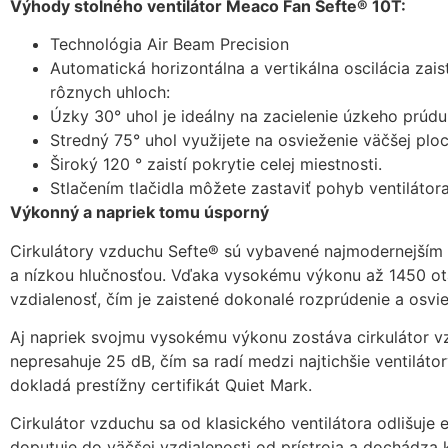
Výhody stolného ventilátor Meaco Fan Sefte® 10T:
Technológia Air Beam Precision
Automatická horizontálna a vertikálna oscilácia zaisť
rôznych uhloch:
Úzky 30° uhol je ideálny na zacielenie úzkeho prúd
Stredný 75° uhol využijete na osvieženie väčšej ploc
Široký 120 ° zaistí pokrytie celej miestnosti.
Stlačením tlačidla môžete zastaviť pohyb ventilát
Výkonný a napriek tomu úsporný
Cirkulátory vzduchu Sefte® sú vybavené najmodernejší
a nízkou hlučnosťou. Vďaka vysokému výkonu až 1450 otá
vzdialenosť, čím je zaistené dokonalé rozprúdenie a osvie
Aj napriek svojmu vysokému výkonu zostáva cirkulátor vz
nepresahuje 25 dB, čím sa radí medzi najtichšie ventilátor
dokladá prestížny certifikát Quiet Mark.
Cirkulátor vzduchu sa od klasického ventilátora odlišuje 
doputuje do väčšej vzdialenosti od prístroja a dochádza 