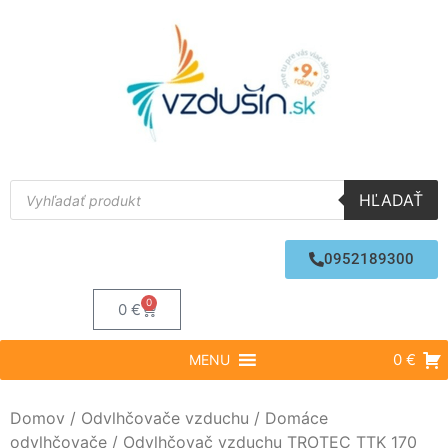
HĽADAŤ
0952189300
0
0
€
0 €
MENU
Domov
/
Odvlhčovače vzduchu
/
Domáce
odvlhčovače
/ Odvlhčovač vzduchu TROTEC TTK 170