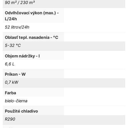
90 m² / 230 m³
Odvlhčovací výkon (max.) -
L/24h
52 litrov/24h
Oblasť tepl. nasadenia - °C
5-32 °C
Objem nádržky - l
6,6 L
Príkon - W
0,7 kW
Farba
bielo-čierna
Použité chladivo
R290