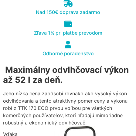
cookies, some
functionality will
Nad 150€ doprava zadarmo
disappear from
the website.
Zľava 1% pri platbe prevodom
Marketing
Aby naša
Odborné poradenstvo
stránka
počas vašej
Maximálny odvlhčovací výkon
návštevy
fungovala
až 52 l za deň.
čo
najlepšie.
Jeho nízka cena zapôsobí rovnako ako vysoký výkon
Ak tieto
súbory
odvlhčovania a tento atraktívny pomer ceny a výkonu
cookie
robí z TTK 170 ECO prvou voľbou pre všetkých
odmietnete,
komerčných používateľov, ktorí hľadajú mimoriadne
niektoré
robustný a ekonomický odvlhčovač.
funkcie z
webovej
Vďaka
stránky