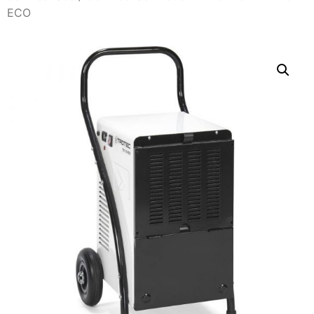
ECO
Nevyhnutné
Tieto súbory
cookie nie sú
voliteľné. Sú
potrebné pre
fungovanie
webovej
stránky.
Štatistiky
Aby sme