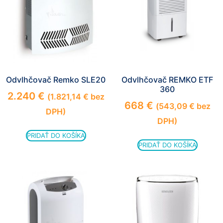
Odvlhčovač Remko SLE20
Odvlhčovač REMKO ETF
360
2.240
€
(
1.821,14
€
bez
668
€
(
543,09
€
bez
DPH)
DPH)
PRIDAŤ DO KOŠÍKA
PRIDAŤ DO KOŠÍKA