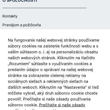
O SPOLOČNOSTI
Kontakty
Prenájom a požičovňa
O NÁKUPE
Na fungovanie našej webovej stránky používame
súbory cookies na zaistenie funkčnosti webu a s
vaším súhlasom o. i. aj na personalizáciu obsahu
Obchodné podmienky
našich webových stránok. Kliknutím na tlačidlo
Ochrana osobných údajov
„Rozumiem“ súhlasíte s využívaním cookies a
predaním údajov o správaní na našej webovej
Nastavenia cookies
stránke na zobrazenie cielenej reklamy na
sociálnych sieťach a reklamných sieťach na
ďalších weboch. Kliknutím na "Nastavenia" si tiež
môžete vybrať, aký druh súborov cookie chcete
Videá
povoliť. Prečítajte si naše zásady používania
súborov cookie.
Prečítajte si naše zásady
Blog