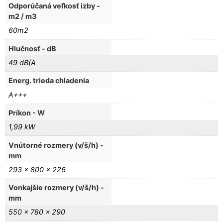
Odporúčaná veľkosť izby -
m2 / m3
60m2
Hlučnosť - dB
49 dB(A
Energ. trieda chladenia
A+++
Príkon - W
1,99 kW
Vnútorné rozmery (v/š/h) -
mm
293 x 800 x 226
Vonkajšie rozmery (v/š/h) -
mm
550 x 780 x 290