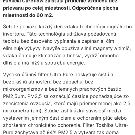
Funkcia Careflow zaisťujú prúdenie vzduchu bez
zmiznú.
prievanu po celej miestnosti. Odporúčaná plocha
miestnosti do 60 m2
.
Šetrite peniaze každý deň vďaka technológii digitálneho
invertora. Táto technológia udržiava požadovanú
teplotu bez časového vypínania a zapínania, čím
eliminuje výkyvy. Navyše používa silné magnety a tlmič,
vďaka čomu je klimatizácia tichšia, vydrží omnoho
dlhšie a má nižšiu spotrebu energie.
Vysoko účinný filter Ultra Pure poskytuje čistú a
bezprašnú atmosféru bez zápachu, bez
mikroorganizmov a bez jemných prachových častíc
PM2,5μm. PM2,5 sa označujú častice pochádzajúce zo
znečistenia ovzdušia, ktoré majú priemer menej ako 2,5
mikrometra (μm). Štúdie zistili úzku súvislosť medzi
vystavením jemným časticiam a ochorením pľúc alebo
zhoršením chronického ochorenia. Filter Toshiba Ultra-
Pure zachytáva až 94% PM2,5 a vytvára tak doma