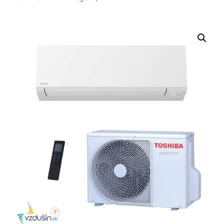
Nevyhnutné
Tieto súbory
cookie nie sú
voliteľné. Sú
potrebné pre
fungovanie
webovej
stránky.
Štatistiky
Aby sme