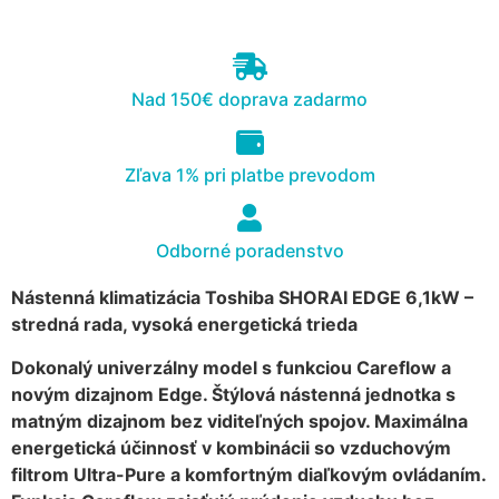
cookies, some
functionality will
disappear from
the website.
Nad 150€ doprava zadarmo
Marketing
Zľava 1% pri platbe prevodom
Aby naša
stránka
počas vašej
Odborné poradenstvo
návštevy
fungovala
Nástenná klimatizácia Toshiba SHORAI EDGE 6,1kW –
čo
najlepšie.
stredná rada, vysoká energetická trieda
Ak tieto
súbory
Dokonalý univerzálny model s funkciou Careflow a
cookie
novým dizajnom Edge. Štýlová nástenná jednotka s
odmietnete,
matným dizajnom bez viditeľných spojov. Maximálna
niektoré
energetická účinnosť v kombinácii so vzduchovým
funkcie z
filtrom Ultra-Pure a komfortným diaľkovým ovládaním.
webovej
stránky