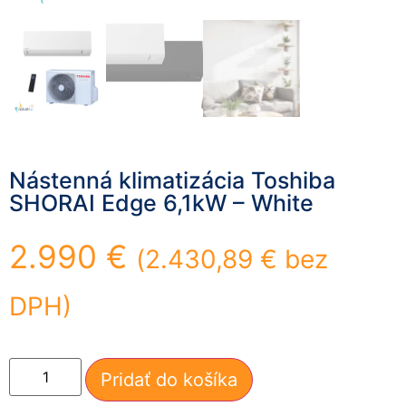
mohli
zlepšiť
funkčnosť
a štruktúru
webovej
stránky na
základe
spôsobu
používania
Nástenná klimatizácia Toshiba
webovej
stránky.
SHORAI Edge 6,1kW – White
2.990
€
(
2.430,89
€
bez
Používateľská
spokojnosť
In order for our
DPH)
website to
perform as well
as possible
during your
Pridať do košíka
visit. If you
refuse these