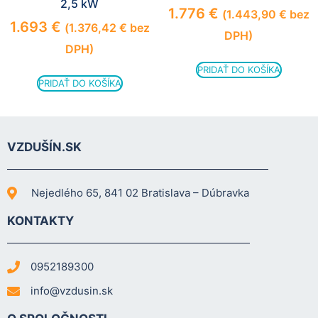
2,5 kW
1.776
€
(
1.443,90
€
bez
1.693
€
(
1.376,42
€
bez
DPH)
DPH)
PRIDAŤ DO KOŠÍKA
PRIDAŤ DO KOŠÍKA
VZDUŠÍN.SK
Nejedlého 65, 841 02 Bratislava – Dúbravka
KONTAKTY
0952189300
info@vzdusin.sk