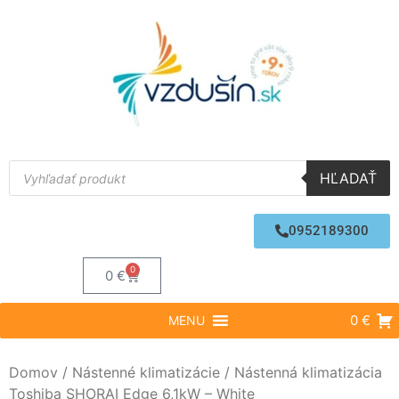
HĽADAŤ
0952189300
0
0
€
0 €
MENU
Domov
/
Nástenné klimatizácie
/ Nástenná klimatizácia
Toshiba SHORAI Edge 6,1kW – White