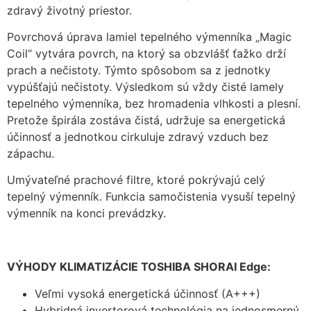
zdravý životný priestor.
Povrchová úprava lamiel tepelného výmenníka „Magic
Coil“ vytvára povrch, na ktorý sa obzvlášť ťažko drží
prach a nečistoty. Týmto spôsobom sa z jednotky
vypúšťajú nečistoty. Výsledkom sú vždy čisté lamely
tepelného výmenníka, bez hromadenia vlhkosti a plesní.
Pretože špirála zostáva čistá, udržuje sa energetická
účinnosť a jednotkou cirkuluje zdravý vzduch bez
zápachu.
Umývateľné prachové filtre, ktoré pokrývajú celý
tepelný výmenník. Funkcia samočistenia vysuší tepelný
výmenník na konci prevádzky.
VÝHODY KLIMATIZÁCIE TOSHIBA SHORAI Edge:
Veľmi vysoká energetická účinnosť (A+++)
Hybridná invertorová technológia na jednosmerný