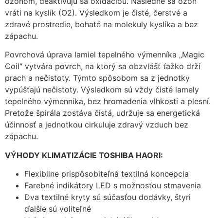
ozónom, deaktivujú sa oxidáciou. Následne sa ozón
vráti na kyslík (O2). Výsledkom je čisté, čerstvé a
zdravé prostredie, bohaté na molekuly kyslíka a bez
zápachu.
Povrchová úprava lamiel tepelného výmenníka „Magic
Coil“ vytvára povrch, na ktorý sa obzvlášť ťažko drží
prach a nečistoty. Týmto spôsobom sa z jednotky
vypúšťajú nečistoty. Výsledkom sú vždy čisté lamely
tepelného výmenníka, bez hromadenia vlhkosti a plesní.
Pretože špirála zostáva čistá, udržuje sa energetická
účinnosť a jednotkou cirkuluje zdravý vzduch bez
zápachu.
VÝHODY KLIMATIZÁCIE TOSHIBA HAORI:
Flexibilne prispôsobiteľná textilná koncepcia
Farebné indikátory LED s možnosťou stmavenia
Dva textilné kryty sú súčasťou dodávky, štyri
ďalšie sú voliteľné