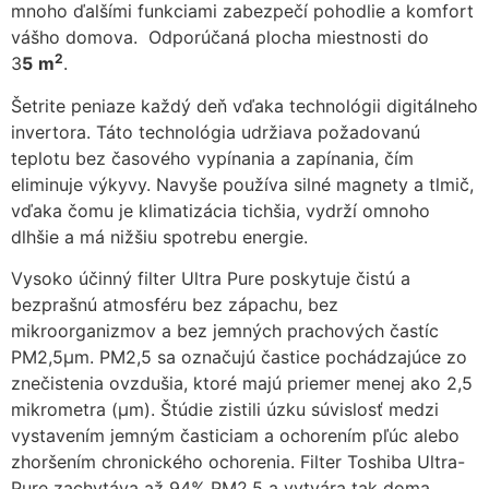
mnoho ďalšími funkciami zabezpečí pohodlie a komfort
zmiznú.
vášho domova. Odporúčaná plocha miestnosti do
2
3
5
m
.
Šetrite peniaze každý deň vďaka technológii digitálneho
invertora. Táto technológia udržiava požadovanú
teplotu bez časového vypínania a zapínania, čím
eliminuje výkyvy. Navyše používa silné magnety a tlmič,
vďaka čomu je klimatizácia tichšia, vydrží omnoho
dlhšie a má nižšiu spotrebu energie.
Vysoko účinný filter Ultra Pure poskytuje čistú a
bezprašnú atmosféru bez zápachu, bez
mikroorganizmov a bez jemných prachových častíc
PM2,5μm. PM2,5 sa označujú častice pochádzajúce zo
znečistenia ovzdušia, ktoré majú priemer menej ako 2,5
mikrometra (μm). Štúdie zistili úzku súvislosť medzi
vystavením jemným časticiam a ochorením pľúc alebo
zhoršením chronického ochorenia. Filter Toshiba Ultra-
Pure zachytáva až 94% PM2,5 a vytvára tak doma