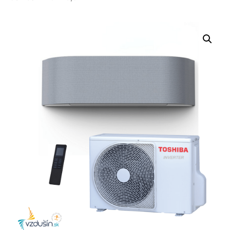
Nevyhnutné
Tieto súbory
cookie nie sú
voliteľné. Sú
potrebné pre
fungovanie
webovej
stránky.
Štatistiky
Aby sme