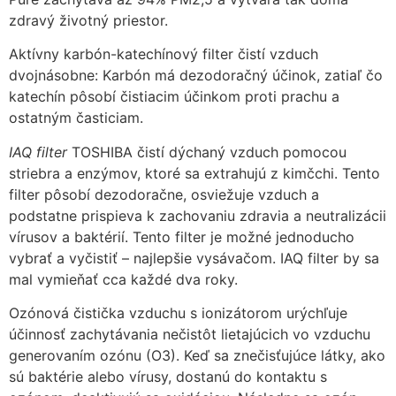
zdravý životný priestor.
Aktívny karbón-katechínový filter čistí vzduch
dvojnásobne: Karbón má dezodoračný účinok, zatiaľ čo
katechín pôsobí čistiacim účinkom proti prachu a
ostatným časticiam.
IAQ filter
TOSHIBA čistí dýchaný vzduch pomocou
striebra a enzýmov, ktoré sa extrahujú z kimčchi. Tento
filter pôsobí dezodoračne, osviežuje vzduch a
podstatne prispieva k zachovaniu zdravia a neutralizácii
vírusov a baktérií. Tento filter je možné jednoducho
vybrať a vyčistiť – najlepšie vysávačom. IAQ filter by sa
mal vymieňať cca každé dva roky.
Ozónová čistička vzduchu s ionizátorom urýchľuje
účinnosť zachytávania nečistôt lietajúcich vo vzduchu
generovaním ozónu (O3). Keď sa znečisťujúce látky, ako
sú baktérie alebo vírusy, dostanú do kontaktu s