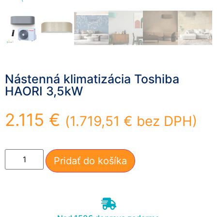
mohli
zlepšiť
funkčnosť
a štruktúru
webovej
stránky na
základe
spôsobu
Nástenná klimatizácia Toshiba
používania
HAORI 3,5kW
webovej
stránky.
2.115
€
(
1.719,51
€
bez DPH)
Používateľská
spokojnosť
In order for our
Pridať do košíka
website to
perform as well
as possible
during your
visit. If you
refuse these