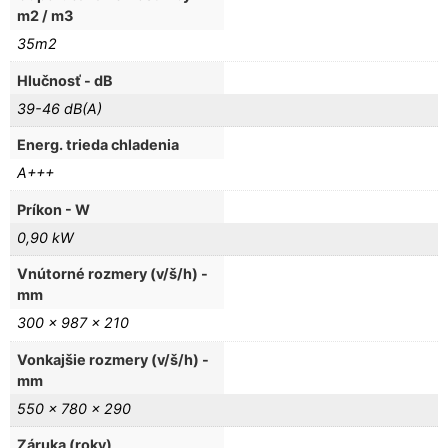
m2 / m3
35m2
Hlučnosť - dB
39-46 dB(A)
Energ. trieda chladenia
A+++
Príkon - W
0,90 kW
Vnútorné rozmery (v/š/h) -
mm
300 x 987 x 210
Vonkajšie rozmery (v/š/h) -
mm
550 x 780 x 290
Záruka (roky)