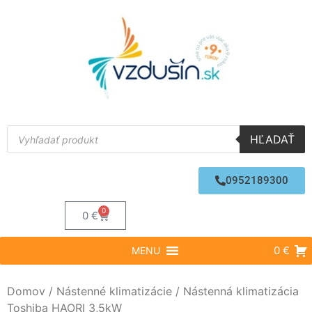
HĽADAŤ
0952189300
0
0
€
0 €
MENU
Domov
/
Nástenné klimatizácie
/ Nástenná klimatizácia
Toshiba HAORI 3,5kW