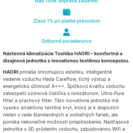
Nad 150€ doprava zadarmo
cookies, some
functionality will
disappear from
Zľava 1% pri platbe prevodom
the website.
Odborné poradenstvo
Marketing
Aby naša
Nástenná klimatizácia Toshiba HAORI – komfortná a
stránka
dizajnová jednotka s inovatívnou textilnou koncepciou.
počas vašej
návštevy
HAORI
prináša ohromujúcu estetiku, inteligentné
fungovala
vedenie vzduchu Hada Careflow, tichý výstup a
čo
najlepšie.
energetickú účinnosť A+++. Špičkovú kvalitu vzduchu
Ak tieto
zabezpečí ozónová čistička s ionizátorom, Ultra-Pure
súbory
filter a prachový filter. Táto inovatívna jednotka má
cookie
vysoko atraktívny textilný kryt, ktorý je k dispozícii
odmietnete,
nielen v rade štandardných a voliteľných farieb, ale
niektoré
funkcie z
ponúka nekonečné možnosti prispôsobenia. Nadčasová
webovej
jednotka s 3D prúdením vzduchu, zabudovanou Wifi a
stránky