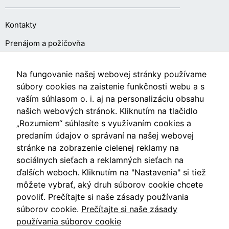
Kontakty
Prenájom a požičovňa
O NÁKUPE
Na fungovanie našej webovej stránky používame
súbory cookies na zaistenie funkčnosti webu a s
vaším súhlasom o. i. aj na personalizáciu obsahu
Obchodné podmienky
našich webových stránok. Kliknutím na tlačidlo
Ochrana osobných údajov
„Rozumiem“ súhlasíte s využívaním cookies a
predaním údajov o správaní na našej webovej
Nastavenia cookies
stránke na zobrazenie cielenej reklamy na
sociálnych sieťach a reklamných sieťach na
ďalších weboch. Kliknutím na "Nastavenia" si tiež
môžete vybrať, aký druh súborov cookie chcete
Videá
povoliť. Prečítajte si naše zásady používania
súborov cookie.
Prečítajte si naše zásady
Blog
používania súborov cookie