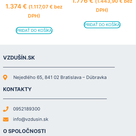
1.776
€
(
1.443,90
€
bez
1.374
€
(
1.117,07
€
bez
DPH)
DPH)
PRIDAŤ DO KOŠÍKA
PRIDAŤ DO KOŠÍKA
VZDUŠÍN.SK
Nejedlého 65, 841 02 Bratislava – Dúbravka
KONTAKTY
0952189300
info@vzdusin.sk
O SPOLOČNOSTI