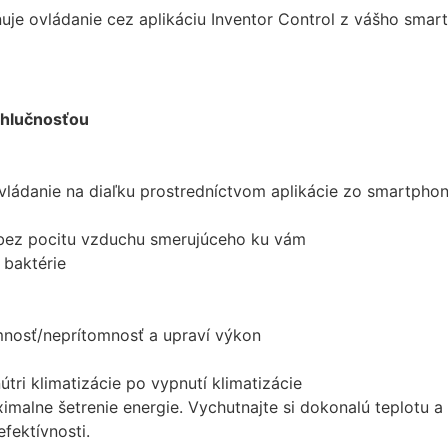
uje ovládanie cez aplikáciu Inventor Control z vášho smart
cookies, some
functionality will
disappear from
the website.
 hlučnosťou
Marketing
Aby naša
stránka
ládanie na diaľku prostredníctvom aplikácie zo smartphonu
počas vašej
návštevy
tu bez pocitu vzduchu smerujúceho ku vám
fungovala
 baktérie
čo
najlepšie.
Ak tieto
súbory
nosť/neprítomnosť a upraví výkon
cookie
odmietnete,
tri klimatizácie po vypnutí klimatizácie
niektoré
ximalne šetrenie energie. Vychutnajte si dokonalú teplotu 
funkcie z
webovej
fektívnosti.
stránky