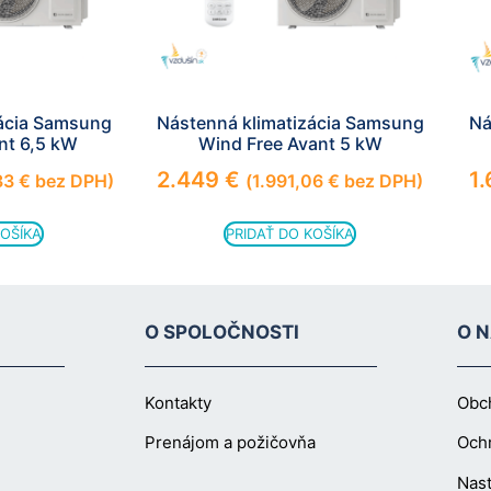
zácia Samsung
Nástenná klimatizácia Samsung
Ná
nt 6,5 kW
Wind Free Avant 5 kW
2.449
€
1
33
€
bez DPH)
(
1.991,06
€
bez DPH)
KOŠÍKA
PRIDAŤ DO KOŠÍKA
O SPOLOČNOSTI
O 
Kontakty
Obc
Prenájom a požičovňa
Och
Nast