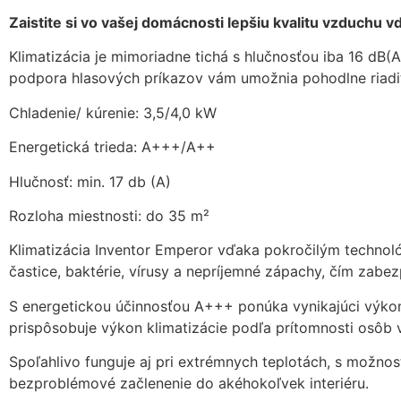
Zaistite si vo vašej domácnosti lepšiu kvalitu vzduchu vď
Klimatizácia je mimoriadne tichá s hlučnosťou iba 16 dB(A
podpora hlasových príkazov vám umožnia pohodlne riadiť 
Chladenie/ kúrenie: 3,5/4,0 kW
Energetická trieda: A+++/A++
Hlučnosť: min. 17 db (A)
Rozloha miestnosti: do 35 m²
Klimatizácia Inventor Emperor vďaka pokročilým technológi
častice, baktérie, vírusy a nepríjemné zápachy, čím zabez
S energetickou účinnosťou A+++ ponúka vynikajúci výko
prispôsobuje výkon klimatizácie podľa prítomnosti osôb v 
Spoľahlivo funguje aj pri extrémnych teplotách, s možno
bezproblémové začlenenie do akéhokoľvek interiéru.