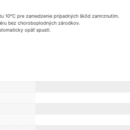
zmiznú.
lotu 10°C pre zamedzenie prípadných škôd zamrznutím.
osféru bez choroboplodných zárodkov.
tomaticky opäť spustí.