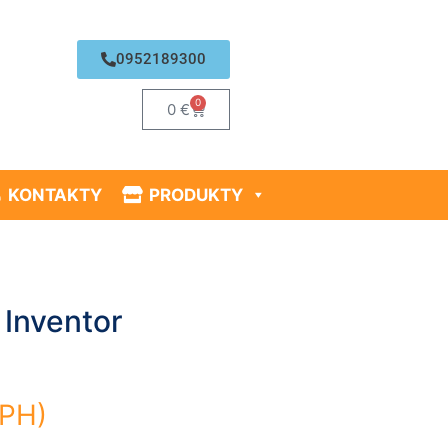
0952189300
0
0
€
KONTAKTY
PRODUKTY
 Inventor
PH)