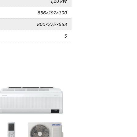
1,20 kW
856x197x300
800x275x553
5