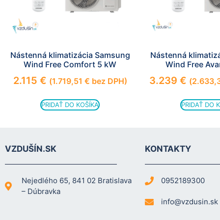
Nástenná klimatizácia Samsung
Nástenná klimati
Wind Free Comfort 5 kW
Wind Free Ava
2.115
€
3.239
€
(
1.719,51
€
bez DPH)
(
2.633,
PRIDAŤ DO KOŠÍKA
PRIDAŤ DO 
VZDUŠÍN.SK
KONTAKTY
Nejedlého 65, 841 02 Bratislava
0952189300
– Dúbravka
info@vzdusin.sk