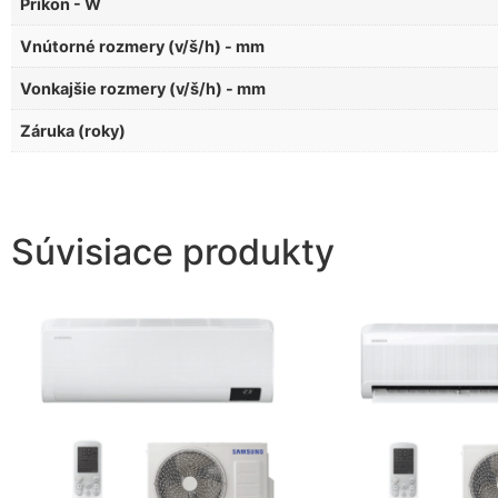
Príkon - W
Vnútorné rozmery (v/š/h) - mm
Vonkajšie rozmery (v/š/h) - mm
Záruka (roky)
Súvisiace produkty