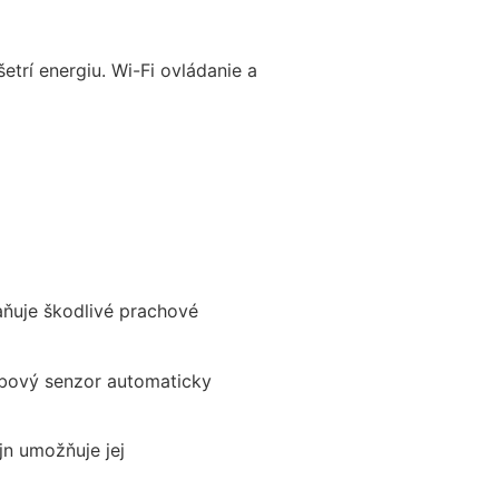
etrí energiu. Wi-Fi ovládanie a
raňuje škodlivé prachové
ybový senzor automaticky
jn umožňuje jej