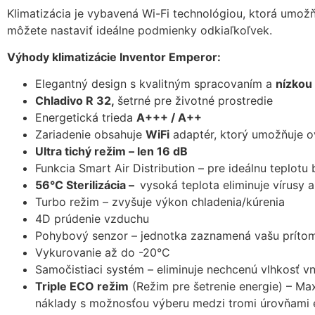
Klimatizácia je vybavená Wi-Fi technológiou, ktorá umožň
môžete nastaviť ideálne podmienky odkiaľkoľvek.
Výhody klimatizácie Inventor Emperor:
Elegantný design s kvalitným spracovaním a
nízkou
Chladivo R 32,
šetrné pre životné prostredie
Energetická trieda
A+++ / A++
Zariadenie obsahuje
WiFi
adaptér, ktorý umožňuje ov
Ultra tichý režim – len 16 dB
Funkcia Smart Air Distribution – pre ideálnu teplo
56°C Sterilizácia –
vysoká teplota eliminuje vírusy a
Turbo režim – zvyšuje výkon chladenia/kúrenia
4D prúdenie vzduchu
Pohybový senzor – jednotka zaznamená vašu prítom
Vykurovanie až do -20°C
Samočistiaci systém – eliminuje nechcenú vlhkosť vnú
Triple ECO režim
(Režim pre šetrenie energie) – Ma
náklady s možnosťou výberu medzi tromi úrovňami e