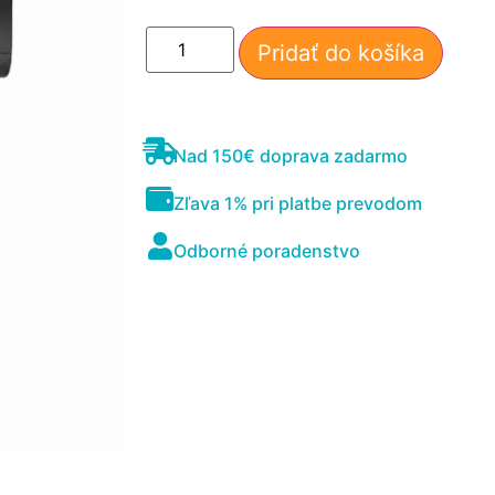
Pridať do košíka
Nad 150€ doprava zadarmo
Zľava 1% pri platbe prevodom
Nevyhnutné
Odborné poradenstvo
Tieto súbory
cookie nie sú
voliteľné. Sú
potrebné pre
fungovanie
webovej
stránky.
Štatistiky
Aby sme