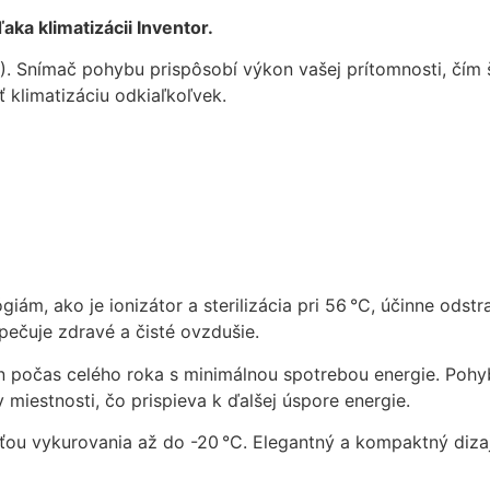
mohli
aka klimatizácii Inventor.
zlepšiť
funkčnosť
). Snímač pohybu prispôsobí výkon vašej prítomnosti, čím š
a štruktúru
klimatizáciu odkiaľkoľvek.
webovej
stránky na
základe
spôsobu
používania
webovej
stránky.
ám, ako je ionizátor a sterilizácia pri 56 °C, účinne odst
Používateľská
pečuje zdravé a čisté ovzdušie.
spokojnosť
In order for our
n počas celého roka s minimálnou spotrebou energie. Poh
website to
miestnosti, čo prispieva k ďalšej úspore energie.
perform as well
as possible
sťou vykurovania až do -20 °C. Elegantný a kompaktný diza
during your
visit. If you
refuse these