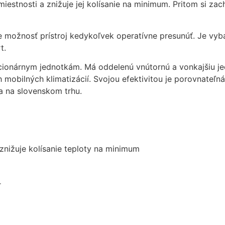
 miestnosti a znižuje jej kolísanie na minimum. Pritom si z
mohli
zlepšiť
funkčnosť
te možnosť prístroj kedykoľvek operatívne presunúť. Je vy
a štruktúru
t.
webovej
stránky na
cionárnym jednotkám. Má oddelenú vnútornú a vonkajšiu jed
základe
 mobilných klimatizácií. Svojou efektivitou je porovnateľ
spôsobu
používania
na na slovenskom trhu.
webovej
stránky.
Používateľská
 znižuje kolísanie teploty na minimum
spokojnosť
In order for our
website to
perform as well
r
as possible
during your
visit. If you
refuse these