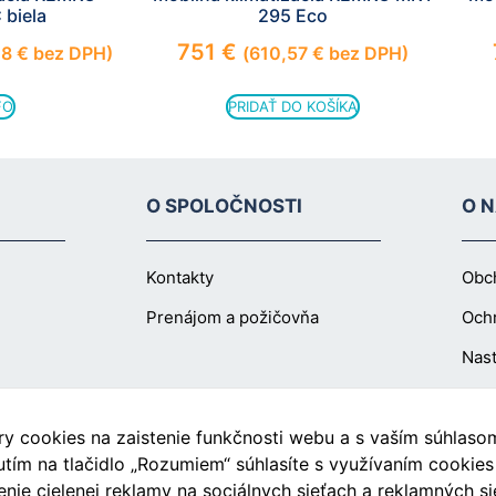
biela
295 Eco
751
€
28
€
bez DPH)
(
610,57
€
bez DPH)
FO
PRIDAŤ DO KOŠÍKA
O SPOLOČNOSTI
O 
Kontakty
Obc
Prenájom a požičovňa
Och
Nast
 cookies na zaistenie funkčnosti webu a s vaším súhlasom 
Blog
utím na tlačidlo „Rozumiem“ súhlasíte s využívaním cookie
nie cielenej reklamy na sociálnych sieťach a reklamných si