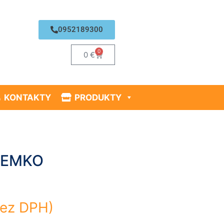
0952189300
0
0
€
KONTAKTY
PRODUKTY
 REMKO
ez DPH)