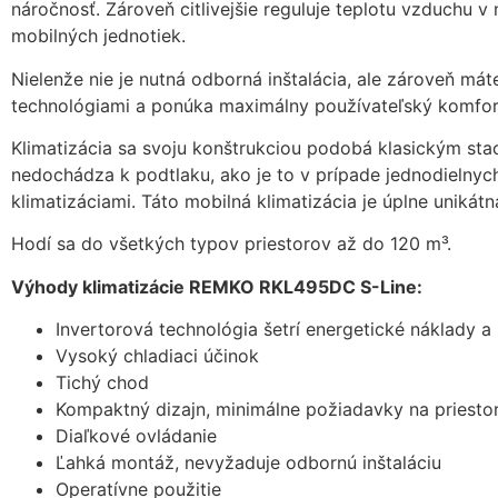
náročnosť. Zároveň citlivejšie reguluje teplotu vzduchu v
mobilných jednotiek.
Nielenže nie je nutná odborná inštalácia, ale zároveň má
technológiami a ponúka maximálny používateľský komfor
Klimatizácia sa svoju konštrukciou podobá klasickým sta
nedochádza k podtlaku, ako je to v prípade jednodielnych
klimatizáciami. Táto mobilná klimatizácia je úplne unikát
Hodí sa do všetkých typov priestorov až do 120 m³.
Výhody klimatizácie REMKO RKL495DC S-Line:
Invertorová technológia šetrí energetické náklady a
Vysoký chladiaci účinok
Tichý chod
Kompaktný dizajn, minimálne požiadavky na priesto
Diaľkové ovládanie
Ľahká montáž, nevyžaduje odbornú inštaláciu
Operatívne použitie