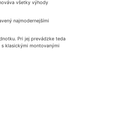
achováva všetky výhody
bavený najmodernejšími
notku. Pri jej prevádzke teda
ná s klasickými montovanými