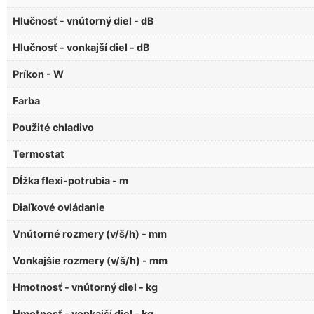
Hlučnosť - vnútorný diel - dB
Hlučnosť - vonkajší diel - dB
Príkon - W
Farba
Použité chladivo
Termostat
Dĺžka flexi-potrubia - m
Diaľkové ovládanie
Vnútorné rozmery (v/š/h) - mm
Vonkajšie rozmery (v/š/h) - mm
Hmotnosť - vnútorný diel - kg
Hmotnosť - vonkajší diel - kg