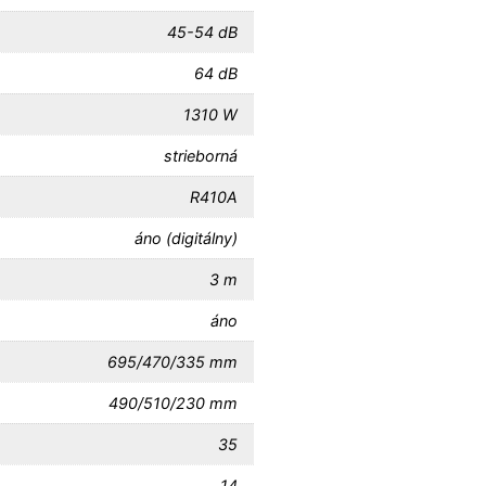
45-54 dB
64 dB
1310 W
strieborná
R410A
áno (digitálny)
3 m
áno
695/470/335 mm
490/510/230 mm
35
14