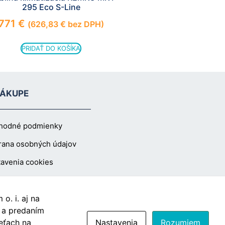
295 Eco S-Line
771
€
(
626,83
€
bez DPH)
PRIDAŤ DO KOŠÍKA
NÁKUPE
hodné podmienky
rana osobných údajov
avenia cookies
o. i. aj na
Vzdušín.sk
s a predaním
eťach na
Nastavenia
Rozumiem