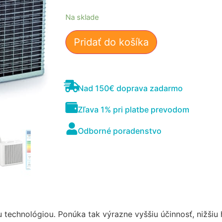
Na sklade
Pridať do košíka
Nad 150€ doprava zadarmo
Nevyhnutné
Zľava 1% pri platbe prevodom
Tieto súbory
cookie nie sú
Odborné poradenstvo
voliteľné. Sú
potrebné pre
fungovanie
webovej
stránky.
Štatistiky
technológiou. Ponúka tak výrazne vyššiu účinnosť, nižšiu 
Aby sme