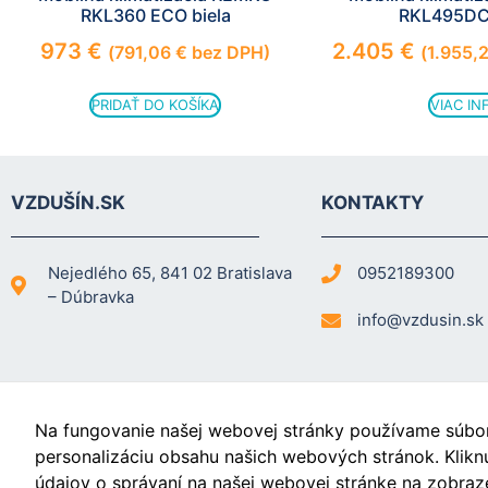
RKL360 ECO biela
RKL495DC 
973
€
2.405
€
(
791,06
€
bez DPH)
(
1.955,
PRIDAŤ DO KOŠÍKA
VIAC IN
VZDUŠÍN.SK
KONTAKTY
Nejedlého 65, 841 02 Bratislava
0952189300
– Dúbravka
info@vzdusin.sk
Na fungovanie našej webovej stránky používame súbory
Videá
personalizáciu obsahu našich webových stránok. Klikn
údajov o správaní na našej webovej stránke na zobraze