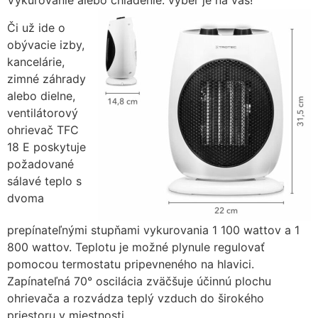
Vykurovanie alebo chladenie: výber je na vás!
zmiznú.
Či už ide o
obývacie izby,
kancelárie,
zimné záhrady
alebo dielne,
ventilátorový
ohrievač TFC
18 E poskytuje
požadované
sálavé teplo s
dvoma
prepínateľnými stupňami vykurovania 1 100 wattov a 1
800 wattov. Teplotu je možné plynule regulovať
pomocou termostatu pripevneného na hlavici.
Zapínateľná 70° oscilácia zväčšuje účinnú plochu
ohrievača a rozvádza teplý vzduch do širokého
priestoru v miestnosti.