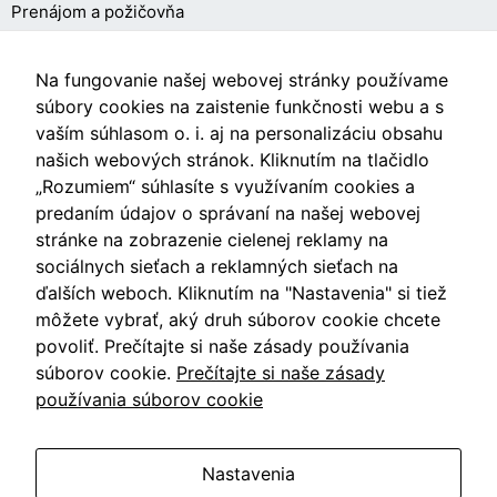
Prenájom a požičovňa
O NÁKUPE
Na fungovanie našej webovej stránky používame
súbory cookies na zaistenie funkčnosti webu a s
vaším súhlasom o. i. aj na personalizáciu obsahu
Obchodné podmienky
našich webových stránok. Kliknutím na tlačidlo
Ochrana osobných údajov
„Rozumiem“ súhlasíte s využívaním cookies a
predaním údajov o správaní na našej webovej
Nastavenia cookies
stránke na zobrazenie cielenej reklamy na
sociálnych sieťach a reklamných sieťach na
ďalších weboch. Kliknutím na "Nastavenia" si tiež
môžete vybrať, aký druh súborov cookie chcete
Videá
povoliť. Prečítajte si naše zásady používania
súborov cookie.
Prečítajte si naše zásady
Blog
používania súborov cookie
Nastavenia
Vzdušín.sk