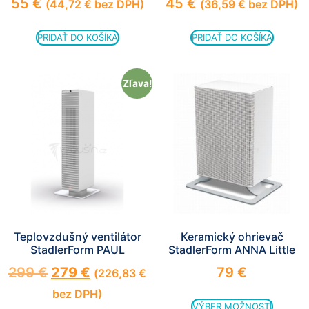
55
€
45
€
(
44,72
€
bez DPH)
(
36,59
€
bez DPH)
PRIDAŤ DO KOŠÍKA
PRIDAŤ DO KOŠÍKA
Zľava!
Teplovzdušný ventilátor
Keramický ohrievač
StadlerForm PAUL
StadlerForm ANNA Little
299
€
279
€
79
€
(
226,83
€
bez DPH)
VÝBER MOŽNOSTÍ