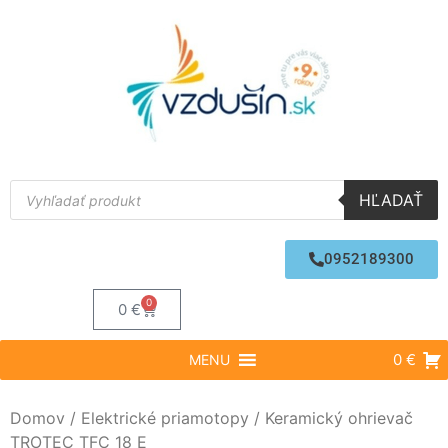
HĽADAŤ
0952189300
0
0
€
0 €
MENU
Domov
/
Elektrické priamotopy
/ Keramický ohrievač
TROTEC TFC 18 E