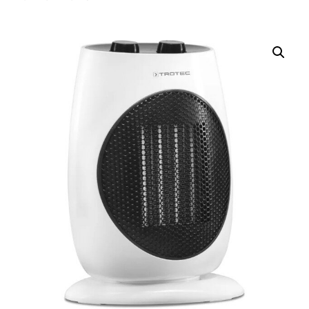
Nevyhnutné
Tieto súbory
cookie nie sú
voliteľné. Sú
potrebné pre
fungovanie
webovej
stránky.
Štatistiky
Aby sme