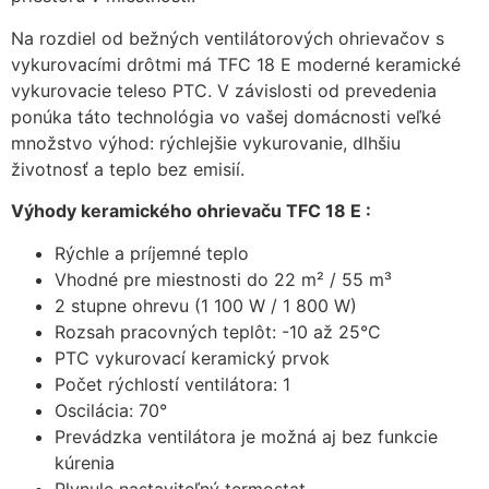
Na rozdiel od bežných ventilátorových ohrievačov s
vykurovacími drôtmi má TFC 18 E moderné keramické
vykurovacie teleso PTC. V závislosti od prevedenia
ponúka táto technológia vo vašej domácnosti veľké
množstvo výhod: rýchlejšie vykurovanie, dlhšiu
životnosť a teplo bez emisií.
Výhody keramického ohrievaču TFC 18 E :
Rýchle a príjemné teplo
Vhodné pre miestnosti do 22 m² / 55 m³
2 stupne ohrevu (1 100 W / 1 800 W)
Rozsah pracovných teplôt: -10 až 25°C
PTC vykurovací keramický prvok
Počet rýchlostí ventilátora: 1
Oscilácia: 70°
Prevádzka ventilátora je možná aj bez funkcie
kúrenia
Plynule nastaviteľný termostat