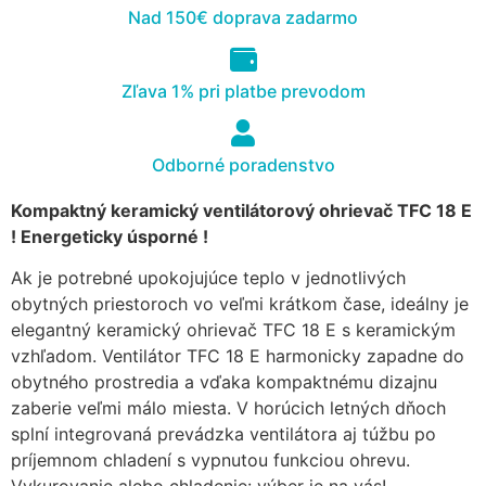
Nad 150€ doprava zadarmo
cookies, some
functionality will
disappear from
the website.
Zľava 1% pri platbe prevodom
Marketing
Odborné poradenstvo
Aby naša
stránka
Kompaktný keramický ventilátorový ohrievač TFC 18 E
počas vašej
! Energeticky úsporné !
návštevy
fungovala
Ak je potrebné upokojujúce teplo v jednotlivých
čo
obytných priestoroch vo veľmi krátkom čase, ideálny je
najlepšie.
elegantný keramický ohrievač TFC 18 E s keramickým
Ak tieto
súbory
vzhľadom. Ventilátor TFC 18 E harmonicky zapadne do
cookie
obytného prostredia a vďaka kompaktnému dizajnu
odmietnete,
zaberie veľmi málo miesta. V horúcich letných dňoch
niektoré
splní integrovaná prevádzka ventilátora aj túžbu po
funkcie z
príjemnom chladení s vypnutou funkciou ohrevu.
webovej
stránky