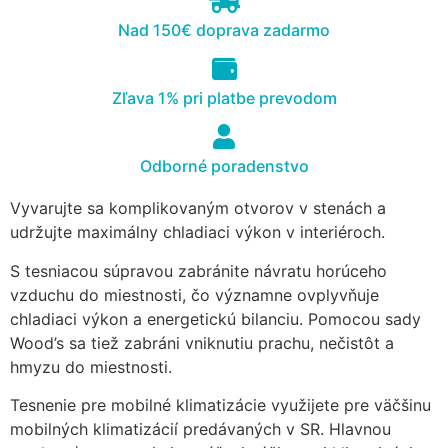
cookies, some
Nad 150€ doprava zadarmo
functionality will
disappear from
the website.
Zľava 1% pri platbe prevodom
Marketing
Odborné poradenstvo
Aby naša
stránka
počas vašej
Vyvarujte sa komplikovaným otvorov v stenách a
návštevy
udržujte maximálny chladiaci výkon v interiéroch.
fungovala
čo
S tesniacou súpravou zabránite návratu horúceho
najlepšie.
vzduchu do miestnosti, čo významne ovplyvňuje
Ak tieto
chladiaci výkon a energetickú bilanciu. Pomocou sady
súbory
Wood’s sa tiež zabráni vniknutiu prachu, nečistôt a
cookie
hmyzu do miestnosti.
odmietnete,
niektoré
Tesnenie pre mobilné klimatizácie využijete pre väčšinu
funkcie z
webovej
mobilných klimatizácií predávaných v SR. Hlavnou
stránky