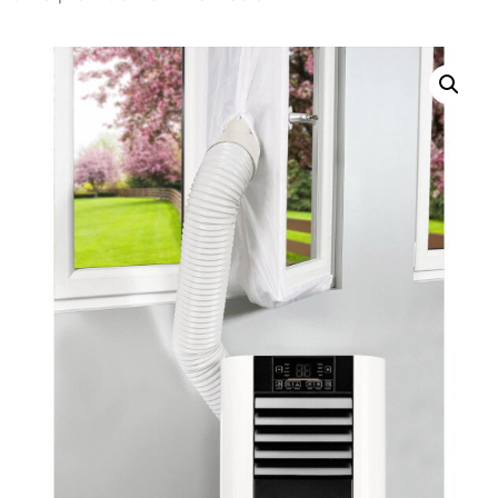
Nevyhnutné
Tieto súbory
cookie nie sú
voliteľné. Sú
potrebné pre
fungovanie
webovej
stránky.
Štatistiky
Aby sme