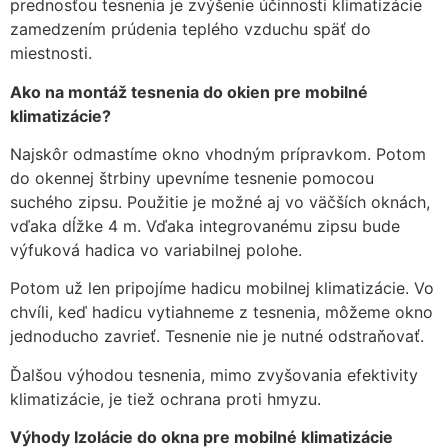
prednosťou tesnenia je zvýšenie účinnosti klimatizácie
zmiznú.
zamedzením prúdenia teplého vzduchu späť do
miestnosti.
Ako na montáž tesnenia do okien pre mobilné
klimatizácie?
Najskôr odmastíme okno vhodným prípravkom. Potom
do okennej štrbiny upevníme tesnenie pomocou
suchého zipsu. Použitie je možné aj vo väčších oknách,
vďaka dĺžke 4 m. Vďaka integrovanému zipsu bude
výfuková hadica vo variabilnej polohe.
Potom už len pripojíme hadicu mobilnej klimatizácie. Vo
chvíli, keď hadicu vytiahneme z tesnenia, môžeme okno
jednoducho zavrieť. Tesnenie nie je nutné odstraňovať.
Ďalšou výhodou tesnenia, mimo zvyšovania efektivity
klimatizácie, je tiež ochrana proti hmyzu.
Výhody Izolácie do okna pre mobilné klimatizácie