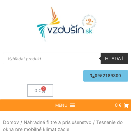
HĽADAŤ
0952189300
0
0
€
0 €
MENU
Domov
/
Náhradné filtre a príslušenstvo
/ Tesnenie do
okna pre mobilné klimatizácie