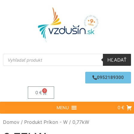
HĽADAŤ
0952189300
0
0
€
0 €
MENU
Domov
/ Produkt Príkon - W / 0,77kW