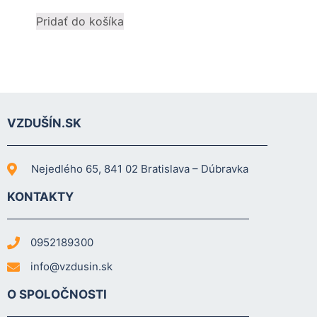
mohli
Pridať do košíka
zlepšiť
funkčnosť
a štruktúru
webovej
stránky na
základe
spôsobu
VZDUŠÍN.SK
používania
webovej
stránky.
Nejedlého 65, 841 02 Bratislava – Dúbravka
KONTAKTY
Používateľská
spokojnosť
In order for our
0952189300
website to
perform as well
info@vzdusin.sk
as possible
during your
O SPOLOČNOSTI
visit. If you
refuse these