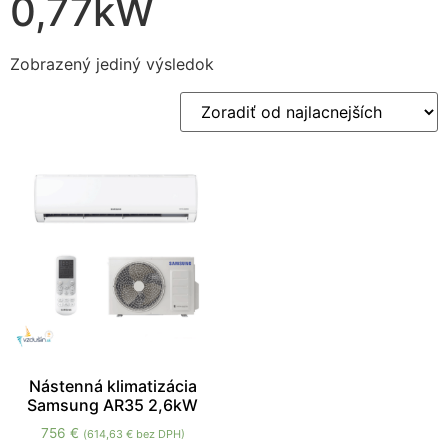
0,77kW
Zobrazený jediný výsledok
Nevyhnutné
Tieto súbory
cookie nie sú
voliteľné. Sú
potrebné pre
fungovanie
webovej
stránky.
Nástenná klimatizácia
Samsung AR35 2,6kW
Štatistiky
756
€
(
614,63
€
bez DPH)
Aby sme