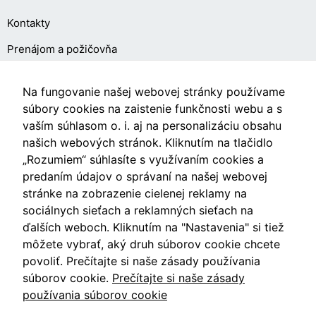
cookies, some
Kontakty
functionality will
disappear from
Prenájom a požičovňa
the website.
O NÁKUPE
Na fungovanie našej webovej stránky používame
Marketing
súbory cookies na zaistenie funkčnosti webu a s
Aby naša
vaším súhlasom o. i. aj na personalizáciu obsahu
Obchodné podmienky
stránka
našich webových stránok. Kliknutím na tlačidlo
počas vašej
Ochrana osobných údajov
„Rozumiem“ súhlasíte s využívaním cookies a
návštevy
fungovala
predaním údajov o správaní na našej webovej
Nastavenia cookies
čo
stránke na zobrazenie cielenej reklamy na
najlepšie.
sociálnych sieťach a reklamných sieťach na
Ak tieto
ďalších weboch. Kliknutím na "Nastavenia" si tiež
súbory
môžete vybrať, aký druh súborov cookie chcete
cookie
Videá
odmietnete,
povoliť. Prečítajte si naše zásady používania
niektoré
súborov cookie.
Prečítajte si naše zásady
funkcie z
Blog
používania súborov cookie
webovej
stránky