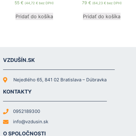
55
€
79
€
(
44,72
€
bez DPH)
(
64,23
€
bez DPH)
mohli
zlepšiť
Pridať do košíka
Pridať do košíka
funkčnosť
a štruktúru
webovej
stránky na
základe
spôsobu
používania
webovej
VZDUŠÍN.SK
stránky.
Nejedlého 65, 841 02 Bratislava – Dúbravka
Používateľská
KONTAKTY
spokojnosť
In order for our
website to
perform as well
0952189300
as possible
info@vzdusin.sk
during your
visit. If you
O SPOLOČNOSTI
refuse these