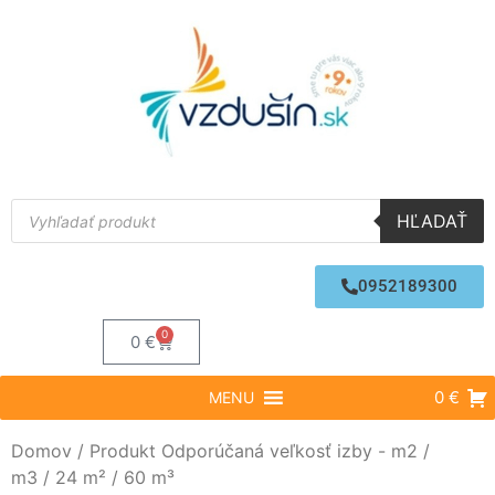
HĽADAŤ
0952189300
0
0
€
0 €
MENU
Domov
/ Produkt Odporúčaná veľkosť izby - m2 /
m3 / 24 m² / 60 m³