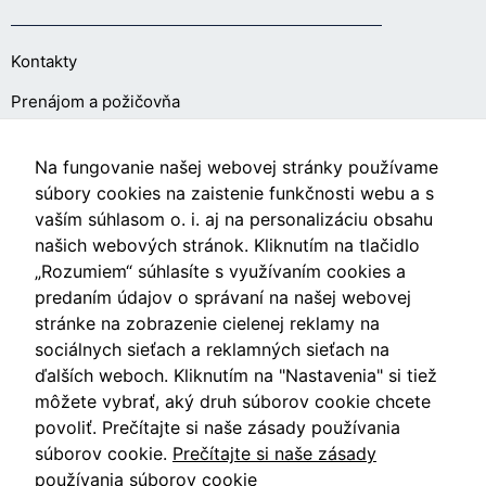
cookies, some
functionality will
Kontakty
disappear from
the website.
Prenájom a požičovňa
Marketing
O NÁKUPE
Na fungovanie našej webovej stránky používame
Aby naša
súbory cookies na zaistenie funkčnosti webu a s
stránka
vaším súhlasom o. i. aj na personalizáciu obsahu
počas vašej
Obchodné podmienky
našich webových stránok. Kliknutím na tlačidlo
návštevy
fungovala
Ochrana osobných údajov
„Rozumiem“ súhlasíte s využívaním cookies a
čo
predaním údajov o správaní na našej webovej
Nastavenia cookies
najlepšie.
stránke na zobrazenie cielenej reklamy na
Ak tieto
sociálnych sieťach a reklamných sieťach na
súbory
ďalších weboch. Kliknutím na "Nastavenia" si tiež
cookie
odmietnete,
môžete vybrať, aký druh súborov cookie chcete
Videá
niektoré
povoliť. Prečítajte si naše zásady používania
funkcie z
súborov cookie.
Prečítajte si naše zásady
webovej
Blog
používania súborov cookie
stránky