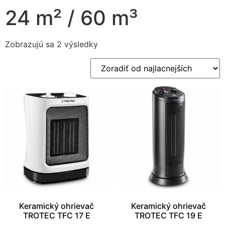
24 m² / 60 m³
Zobrazujú sa 2 výsledky
Nevyhnutné
Tieto súbory
cookie nie sú
voliteľné. Sú
potrebné pre
fungovanie
webovej
stránky.
Keramický ohrievač
Keramický ohrievač
Štatistiky
TROTEC TFC 17 E
TROTEC TFC 19 E
Aby sme