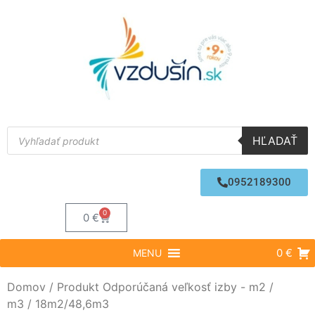
HĽADAŤ
0952189300
0
0
€
0 €
MENU
Domov
/ Produkt Odporúčaná veľkosť izby - m2 /
m3 / 18m2/48,6m3