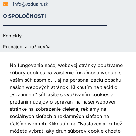
info@vzdusin.sk
mohli
zlepšiť
O SPOLOČNOSTI
funkčnosť
a štruktúru
webovej
Kontakty
stránky na
základe
Prenájom a požičovňa
spôsobu
používania
webovej
O NÁKUPE
Na fungovanie našej webovej stránky používame
stránky.
súbory cookies na zaistenie funkčnosti webu a s
vaším súhlasom o. i. aj na personalizáciu obsahu
Obchodné podmienky
Používateľská
našich webových stránok. Kliknutím na tlačidlo
spokojnosť
Ochrana osobných údajov
„Rozumiem“ súhlasíte s využívaním cookies a
In order for our
predaním údajov o správaní na našej webovej
Nastavenia cookies
website to
stránke na zobrazenie cielenej reklamy na
perform as well
sociálnych sieťach a reklamných sieťach na
as possible
ďalších weboch. Kliknutím na "Nastavenia" si tiež
during your
visit. If you
môžete vybrať, aký druh súborov cookie chcete
Videá
refuse these