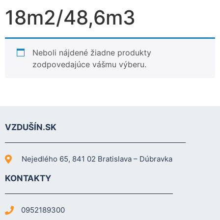
18m2/48,6m3
Neboli nájdené žiadne produkty
zodpovedajúce vášmu výberu.
Nevyhnutné
Tieto súbory
cookie nie sú
VZDUŠÍN.SK
voliteľné. Sú
potrebné pre
fungovanie
Nejedlého 65, 841 02 Bratislava – Dúbravka
webovej
stránky.
KONTAKTY
Štatistiky
0952189300
Aby sme