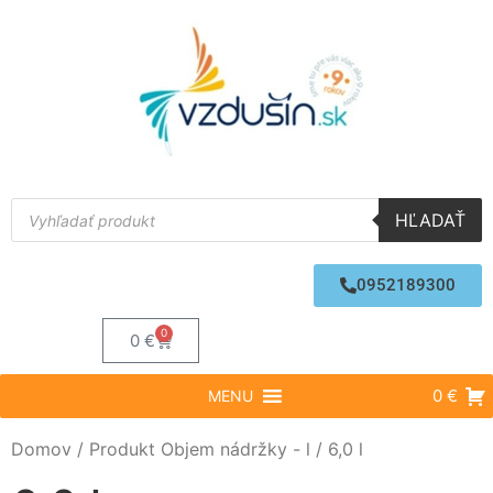
HĽADAŤ
0952189300
0
0
€
0 €
MENU
Domov
/ Produkt Objem nádržky - l / 6,0 l