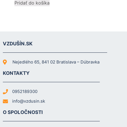
Pridať do košíka
cookies, some
functionality will
disappear from
the website.
Marketing
VZDUŠÍN.SK
Aby naša
stránka
počas vašej
Nejedlého 65, 841 02 Bratislava – Dúbravka
návštevy
fungovala
KONTAKTY
čo
najlepšie.
Ak tieto
0952189300
súbory
cookie
info@vzdusin.sk
odmietnete,
niektoré
O SPOLOČNOSTI
funkcie z
webovej
stránky