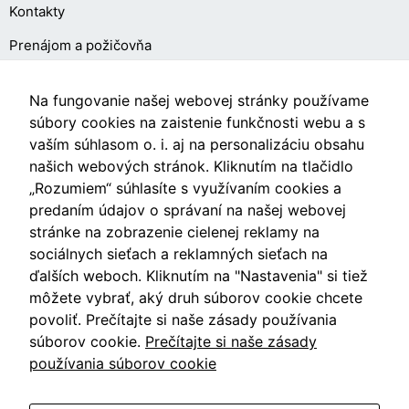
Kontakty
zmiznú.
Prenájom a požičovňa
O NÁKUPE
Na fungovanie našej webovej stránky používame
súbory cookies na zaistenie funkčnosti webu a s
vaším súhlasom o. i. aj na personalizáciu obsahu
Obchodné podmienky
našich webových stránok. Kliknutím na tlačidlo
Ochrana osobných údajov
„Rozumiem“ súhlasíte s využívaním cookies a
predaním údajov o správaní na našej webovej
Nastavenia cookies
stránke na zobrazenie cielenej reklamy na
sociálnych sieťach a reklamných sieťach na
ďalších weboch. Kliknutím na "Nastavenia" si tiež
môžete vybrať, aký druh súborov cookie chcete
Videá
povoliť. Prečítajte si naše zásady používania
súborov cookie.
Prečítajte si naše zásady
Blog
používania súborov cookie