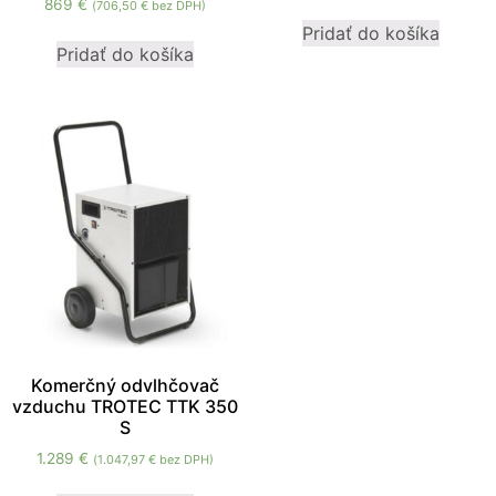
869
€
(
706,50
€
bez DPH)
mohli
Pridať do košíka
zlepšiť
Pridať do košíka
funkčnosť
a štruktúru
webovej
stránky na
základe
spôsobu
používania
webovej
stránky.
Používateľská
spokojnosť
In order for our
website to
Komerčný odvlhčovač
vzduchu TROTEC TTK 350
perform as well
S
as possible
during your
1.289
€
(
1.047,97
€
bez DPH)
visit. If you
refuse these