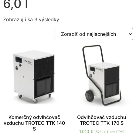
6,0 l
Zobrazujú sa 3 výsledky
Nevyhnutné
Tieto súbory
cookie nie sú
voliteľné. Sú
potrebné pre
fungovanie
webovej
stránky.
Komerčný odvlhčovač
Odvlhčovač vzduchu
vzduchu TROTEC TTK 140
TROTEC TTK 170 S
Štatistiky
S
1.010
€
(
821,14
€
bez DPH)
Aby sme