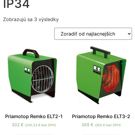
IP34
Zobrazujú sa 3 výsledky
Nevyhnutné
Tieto súbory
cookie nie sú
voliteľné. Sú
potrebné pre
fungovanie
webovej
stránky.
Priamotop Remko ELT2-1
Priamotop Remko ELT3-2
302
€
369
€
(
245,53
€
bez DPH)
(
300
€
bez DPH)
Štatistiky
Aby sme