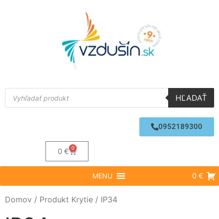
HĽADAŤ
0952189300
0
0
€
0 €
MENU
Domov
/ Produkt Krytie / IP34