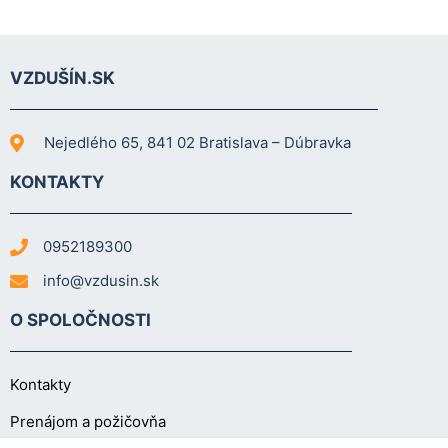
cookies, some
functionality will
disappear from
VZDUŠÍN.SK
the website.
Nejedlého 65, 841 02 Bratislava – Dúbravka
Marketing
Aby naša
KONTAKTY
stránka
počas vašej
návštevy
0952189300
fungovala
čo
info@vzdusin.sk
najlepšie.
Ak tieto
O SPOLOČNOSTI
súbory
cookie
odmietnete,
Kontakty
niektoré
funkcie z
Prenájom a požičovňa
webovej
stránky