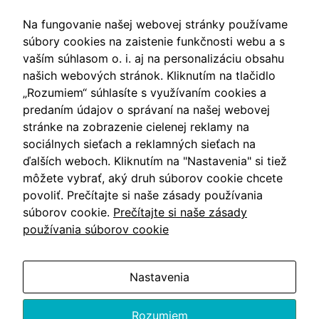
zmiznú.
O NÁKUPE
Na fungovanie našej webovej stránky používame
súbory cookies na zaistenie funkčnosti webu a s
vaším súhlasom o. i. aj na personalizáciu obsahu
Obchodné podmienky
našich webových stránok. Kliknutím na tlačidlo
Ochrana osobných údajov
„Rozumiem“ súhlasíte s využívaním cookies a
predaním údajov o správaní na našej webovej
Nastavenia cookies
stránke na zobrazenie cielenej reklamy na
sociálnych sieťach a reklamných sieťach na
ďalších weboch. Kliknutím na "Nastavenia" si tiež
môžete vybrať, aký druh súborov cookie chcete
Videá
povoliť. Prečítajte si naše zásady používania
súborov cookie.
Prečítajte si naše zásady
Blog
používania súborov cookie
Nastavenia
Vzdušín.sk
Rozumiem